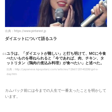
出典：
https://www.pinterest.jp
ダイエットについて語るユラ
ユラは、「ダイエットが難しい」と打ち明けて、MCに今食
べたいものを尋ねられると「今であれば、肉、チキン、タ
ットリタン（鶏肉の煮込み料理）が食べたい」と述べた。
出典：
http://japanese.kpopstarz.com/articles/12667/20140208/girl-s-
day.htm
カムバック前には今までの人生で一番太ったことを明かして
います。