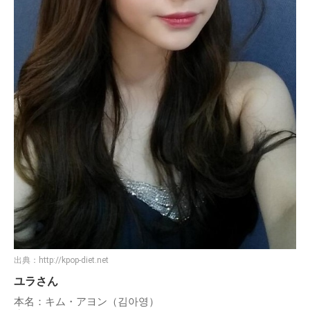
出典：
http://kpop-diet.net
ユラさん
本名：キム・アヨン（김아영）