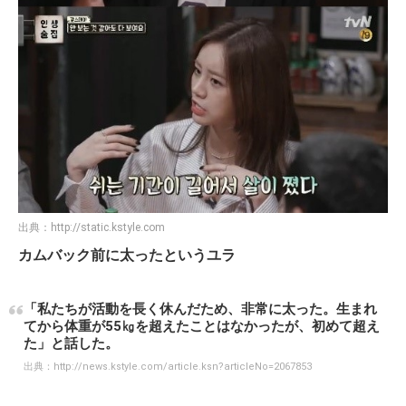
出典：
http://static.kstyle.com
カムバック前に太ったというユラ
「私たちが活動を長く休んだため、非常に太った。生まれ
てから体重が55㎏を超えたことはなかったが、初めて超え
た」と話した。
出典：
http://news.kstyle.com/article.ksn?articleNo=2067853