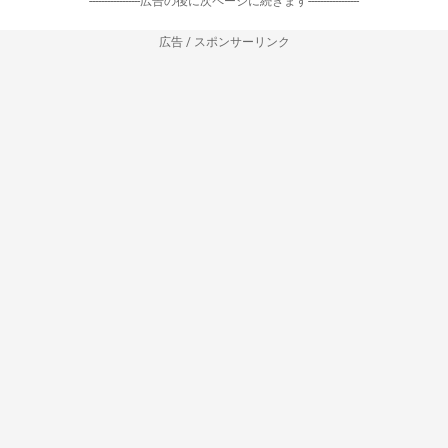
-----------------広告の後に次ページに続きます-----------------
広告 / スポンサーリンク