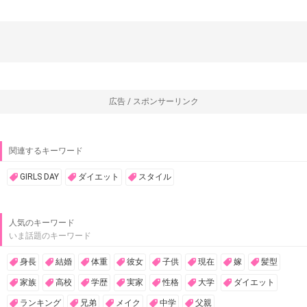
広告 / スポンサーリンク
関連するキーワード
GIRLS DAY
ダイエット
スタイル
人気のキーワード
いま話題のキーワード
身長
結婚
体重
彼女
子供
現在
嫁
髪型
家族
高校
学歴
実家
性格
大学
ダイエット
ランキング
兄弟
メイク
中学
父親