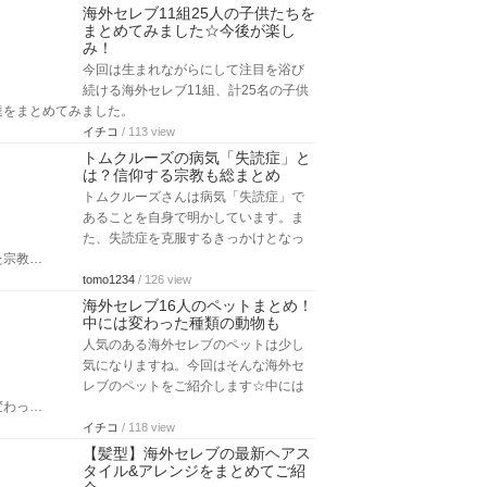
海外セレブ11組25人の子供たちを
まとめてみました☆今後が楽し
み！
今回は生まれながらにして注目を浴び
続ける海外セレブ11組、計25名の子供
達をまとめてみました。
イチコ
/ 113 view
トムクルーズの病気「失読症」と
は？信仰する宗教も総まとめ
トムクルーズさんは病気「失読症」で
あることを自身で明かしています。ま
た、失読症を克服するきっかけとなっ
た宗教…
tomo1234
/ 126 view
海外セレブ16人のペットまとめ！
中には変わった種類の動物も
人気のある海外セレブのペットは少し
気になりますね。今回はそんな海外セ
レブのペットをご紹介します☆中には
変わっ…
イチコ
/ 118 view
【髪型】海外セレブの最新ヘアス
タイル&アレンジをまとめてご紹