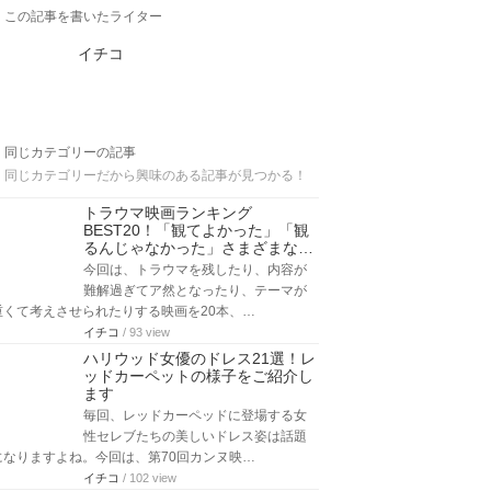
この記事を書いたライター
イチコ
同じカテゴリーの記事
同じカテゴリーだから興味のある記事が見つかる！
トラウマ映画ランキング
BEST20！「観てよかった」「観
るんじゃなかった」さまざまな…
今回は、トラウマを残したり、内容が
難解過ぎてア然となったり、テーマが
重くて考えさせられたりする映画を20本、…
イチコ
/ 93 view
ハリウッド女優のドレス21選！レ
ッドカーペットの様子をご紹介し
ます
毎回、レッドカーペッドに登場する女
性セレブたちの美しいドレス姿は話題
になりますよね。今回は、第70回カンヌ映…
イチコ
/ 102 view