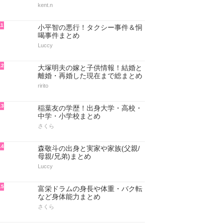
kent.n
11
小平智の悪行！タクシー事件＆恫
喝事件まとめ
Luccy
12
大塚明夫の嫁と子供情報！結婚と
離婚・再婚した現在まで総まとめ
ririto
13
稲葉友の学歴！出身大学・高校・
中学・小学校まとめ
さくら
14
森敬斗の出身と実家や家族(父親/
母親/兄弟)まとめ
Luccy
15
富栄ドラムの身長や体重・バク転
など身体能力まとめ
さくら