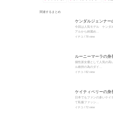
関連するまとめ
ケンダルジェンナー
今回は人気モデル ケンダ
アルから綺麗め…
イチコ
/ 78 view
ルーニーマーラの身
個性派女優として人気の高
ル維持の為のダイ…
イチコ
/ 82 view
ケイティペリーの身
日本でもファンの多いケイ
て私服ファッシ…
イチコ
/ 72 view