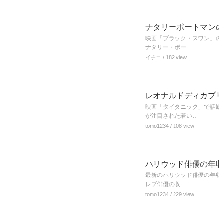
ナタリーポートマン
映画「ブラック・スワン」
ナタリー・ポー…
イチコ
/ 182 view
レオナルドディカプ
映画「タイタニック」で話
が注目された若い…
tomo1234
/ 108 view
ハリウッド俳優の年
最新のハリウッド俳優の年収
レブ俳優の収…
tomo1234
/ 229 view