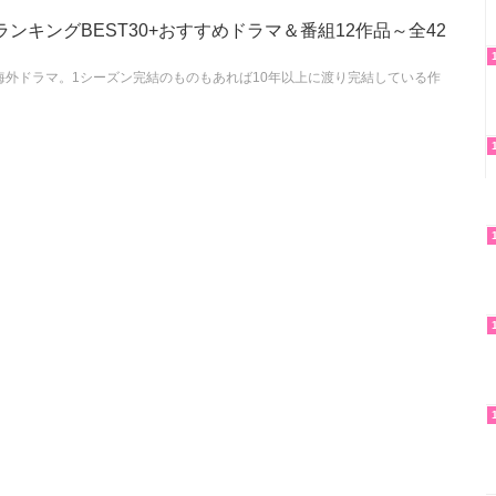
ンキングBEST30+おすすめドラマ＆番組12作品～全42
海外ドラマ。1シーズン完結のものもあれば10年以上に渡り完結している作