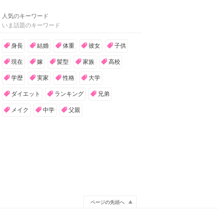
人気のキーワード
いま話題のキーワード
身長
結婚
体重
彼女
子供
現在
嫁
髪型
家族
高校
学歴
実家
性格
大学
ダイエット
ランキング
兄弟
メイク
中学
父親
ページの先頭へ