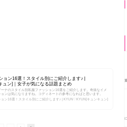
ョン16選！スタイル別にご紹介します♪ |
ュンキュン]｜女子が気になる話題まとめ
ーナのスタイル別私服ファッション16選をご紹介します。奇抜なイメ
ションは気になりますね。コディネートの参考になればと思います。
16選！スタイル別にご紹介します♪ | KYUN♡KYUN[キュンキュン]