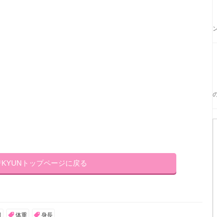
♡KYUNトップページに戻る
服
体重
身長