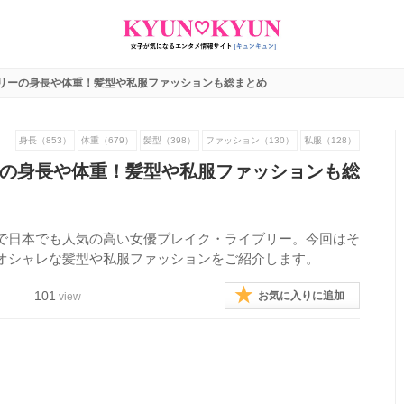
リーの身長や体重！髪型や私服ファッションも総まとめ
身長（853）
体重（679）
髪型（398）
ファッション（130）
私服（128）
の身長や体重！髪型や私服ファッションも総
で日本でも人気の高い女優ブレイク・ライブリー。今回はそ
オシャレな髪型や私服ファッションをご紹介します。
101
お気に入りに追加
view