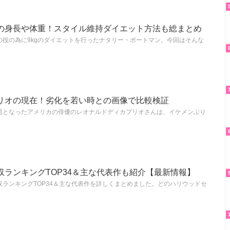
の身長や体重！スタイル維持ダイエット方法も総まとめ
の役の為に9kgのダイエットを行ったナタリー・ポートマン。今回はそんな
リオの現在！劣化を若い時との画像で比較検証
題となったアメリカの俳優のレオナルドディカプリオさんは、イケメンぶり
収ランキングTOP34＆主な代表作も紹介【最新情報】
ランキングTOP34＆主な代表作を詳しくまとめました。どのハリウッドセ