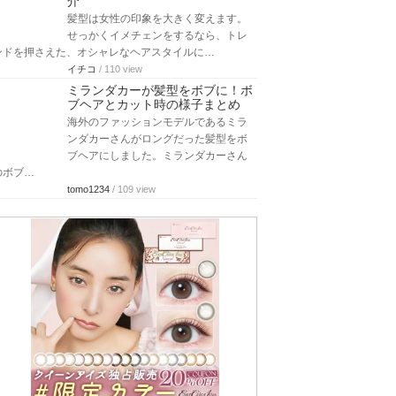
介
髪型は女性の印象を大きく変えます。
せっかくイメチェンをするなら、トレ
ンドを押さえた、オシャレなヘアスタイルに…
イチコ
/ 110 view
ミランダカーが髪型をボブに！ボ
ブヘアとカット時の様子まとめ
海外のファッションモデルであるミラ
ンダカーさんがロングだった髪型をボ
ブヘアにしました。ミランダカーさん
のボブ…
tomo1234
/ 109 view