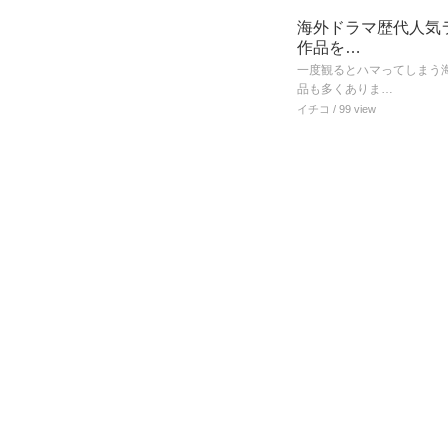
海外ドラマ歴代人気ラ
作品を…
一度観るとハマってしまう
品も多くありま…
イチコ
/ 99 view