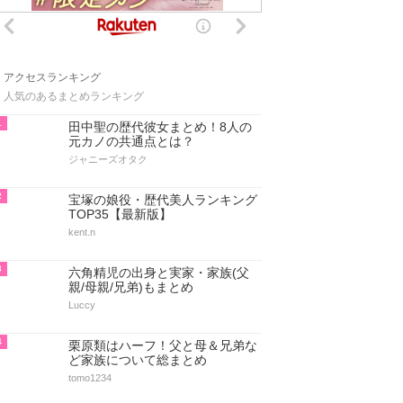
アクセスランキング
人気のあるまとめランキング
1
田中聖の歴代彼女まとめ！8人の
元カノの共通点とは？
ジャニーズオタク
2
宝塚の娘役・歴代美人ランキング
TOP35【最新版】
kent.n
3
六角精児の出身と実家・家族(父
親/母親/兄弟)もまとめ
Luccy
4
栗原類はハーフ！父と母＆兄弟な
ど家族について総まとめ
tomo1234