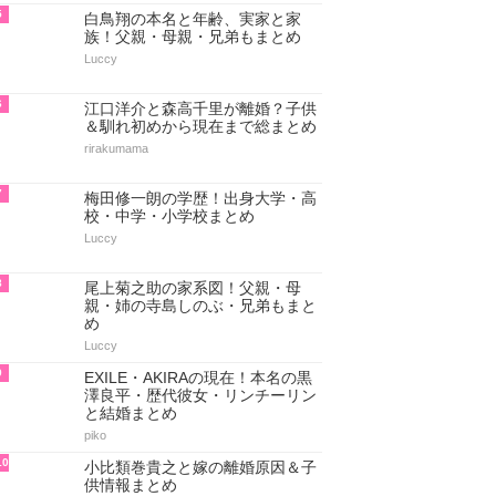
5
白鳥翔の本名と年齢、実家と家
族！父親・母親・兄弟もまとめ
Luccy
6
江口洋介と森高千里が離婚？子供
＆馴れ初めから現在まで総まとめ
rirakumama
7
梅田修一朗の学歴！出身大学・高
校・中学・小学校まとめ
Luccy
8
尾上菊之助の家系図！父親・母
親・姉の寺島しのぶ・兄弟もまと
め
Luccy
9
EXILE・AKIRAの現在！本名の黒
澤良平・歴代彼女・リンチーリン
と結婚まとめ
piko
10
小比類巻貴之と嫁の離婚原因＆子
供情報まとめ