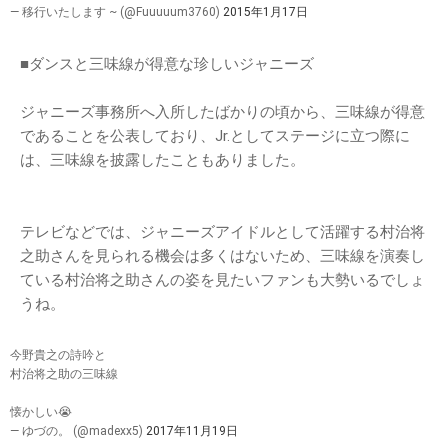
— 移行いたします ~ (@Fuuuuum3760)
2015年1月17日
■ダンスと三味線が得意な珍しいジャニーズ
ジャニーズ事務所へ入所したばかりの頃から、三味線が得意
であることを公表しており、Jr.としてステージに立つ際に
は、三味線を披露したこともありました。
テレビなどでは、ジャニーズアイドルとして活躍する村治将
之助さんを見られる機会は多くはないため、三味線を演奏し
ている村治将之助さんの姿を見たいファンも大勢いるでしょ
うね。
今野貴之の詩吟と
村治将之助の三味線
懐かしい😭
— ゆづの。 (@madexx5)
2017年11月19日