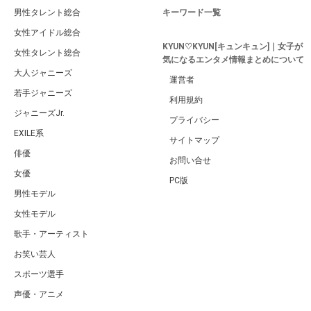
男性タレント総合
キーワード一覧
女性アイドル総合
KYUN♡KYUN[キュンキュン]｜女子が
女性タレント総合
気になるエンタメ情報まとめについて
大人ジャニーズ
運営者
若手ジャニーズ
利用規約
ジャニーズJr.
プライバシー
EXILE系
サイトマップ
俳優
お問い合せ
女優
PC版
男性モデル
女性モデル
歌手・アーティスト
お笑い芸人
スポーツ選手
声優・アニメ