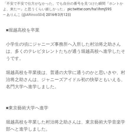
「不安で不安で仕方がなかった。でも自分の番号を見つけた瞬間『ホントか
よ、来たー』と思うくらい嬉しかった」
pic.twitter.com/ha1Ihmj59S
— ありんこ (@ARincoS04)
2016年3月12日
■堀越高校を卒業
小学生の頃にジャニーズ事務所へ入所した村治将之助さん
は、多くのテレビタレントたちが通う堀越高校へ進学したそ
うです。
堀越高校を卒業後は、普通の大学に通うのかと思いきや、村
治将之助さんは、ジャニーズアイドル初の快挙ともいえる、
名門大学へ進学しました。
■東京藝術大学へ進学
堀越高校を卒業した村治将之助さんは、東京藝術大学音楽学
部へと進学しました。