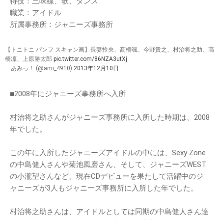
特技：三味線、歌、ダンス
職業：アイドル
所属事務所：ジャニーズ事務所
【トニトニ パンフ スキャン画】長妻怜央、髙橋颯、今野貴之、村治将之助、高
橋凜、上原勝太郎
pic.twitter.com/86NZA3utXj
— あみっ！ (@ami_4910)
2013年12月10日
■2008年にジャニーズ事務所へ入所
村治将之助さんがジャニーズ事務所に入所した時期は、2008
年でした。
この年に入所したジャニーズアイドルの中には、Sexy Zone
の中島健人さんや菊池風磨さん、そして、ジャニーズWEST
の小瀧望さんなど、現在CDデビューを果たして活躍中のジ
ャニーズが3人もジャニーズ事務所に入所した年でした。
村治将之助さんは、アイドルとしては同期の中島健人さん達