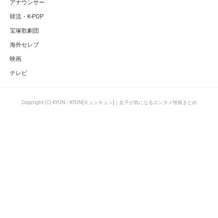
アナウンサー
韓流・K-POP
宝塚歌劇団
海外セレブ
映画
テレビ
Copyright (C) KYUN♡KYUN[キュンキュン]｜女子が気になるエンタメ情報まとめ