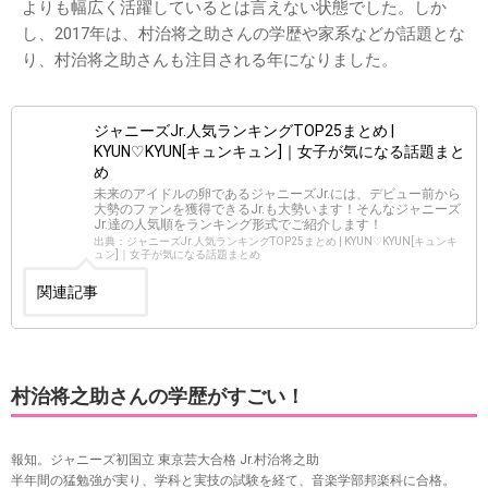
よりも幅広く活躍しているとは言えない状態でした。しか
し、2017年は、村治将之助さんの学歴や家系などが話題とな
り、村治将之助さんも注目される年になりました。
ジャニーズJr.人気ランキングTOP25まとめ |
KYUN♡KYUN[キュンキュン]｜女子が気になる話題まと
め
未来のアイドルの卵であるジャニーズJr.には、デビュー前から
大勢のファンを獲得できるJr.も大勢います！そんなジャニーズ
Jr.達の人気順をランキング形式でご紹介します！
出典：ジャニーズJr.人気ランキングTOP25まとめ | KYUN♡KYUN[キュンキ
ュン]｜女子が気になる話題まとめ
関連記事
村治将之助さんの学歴がすごい！
報知。ジャニーズ初国立 東京芸大合格 Jr.村治将之助
半年間の猛勉強が実り、学科と実技の試験を経て、音楽学部邦楽科に合格。