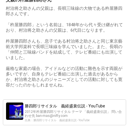
村治将之助さんの父親は、長唄三味線の大物である杵屋勝四
郎さんです。
「杵屋勝四郎」という名前は、1848年から代々受け継がれて
おり、村治将之助さんの父親は、6代目になります。
杵屋勝四郎さんも、息子である村治将之助さんと同じ東京藝
術大学邦楽科で長唄三味線を学んでいました。また、長唄の
「仲間と三味線バンドを結成して、テレビ番組にも出演して
いました。
厳格な家庭の場合、アイドルなどの活動に難色を示す両親が
多いですが、自身もテレビ番組に出演した過去があるから
か、村治将之助さんのジャニーズとしての活動に対しても寛
容だったのかもしれませんね。
勝四郎リサイタル 義経盛衰伝説 - YouTube
2012年杵屋勝四郎リサイタル テーマ 「義経盛衰伝説」 問い合
わせ先
ban-mas@nifty.com
出典：勝四郎リサイタル 義経盛衰伝説 - YouTube