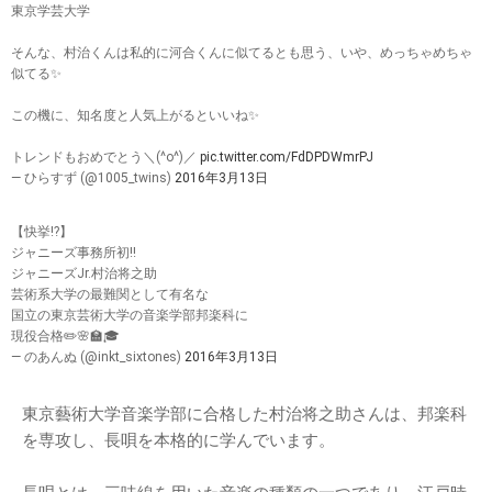
東京学芸大学
そんな、村治くんは私的に河合くんに似てるとも思う、いや、めっちゃめちゃ
似てる✨
この機に、知名度と人気上がるといいね✨
トレンドもおめでとう＼(^o^)／
pic.twitter.com/FdDPDWmrPJ
— ひらすず (@1005_twins)
2016年3月13日
【快挙!?】
ジャニーズ事務所初!!
ジャニーズJr.村治将之助
芸術系大学の最難関として有名な
国立の東京芸術大学の音楽学部邦楽科に
現役合格✏️🌸🏫🎓
— のあんぬ (@inkt_sixtones)
2016年3月13日
東京藝術大学音楽学部に合格した村治将之助さんは、邦楽科
を専攻し、長唄を本格的に学んでいます。