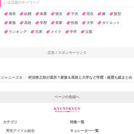
いま話題のキーワード
身長
結婚
体重
彼女
子供
現在
嫁
髪型
家族
高校
学歴
実家
性格
大学
ダイエット
ランキング
兄弟
メイク
中学
父親
広告 / スポンサーリンク
ジャニーズJr.
村治将之助が退所？家族＆高校と大学など学歴・経歴も総まとめ
ページの先頭へ
カテゴリ
特集一覧
男性アイドル総合
キュレーター一覧