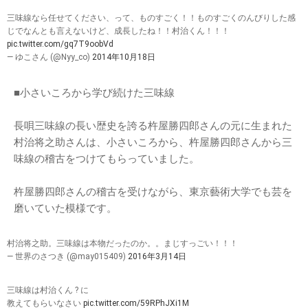
三味線なら任せてください、って、ものすごく！！ものすごくのんびりした感
じでなんとも言えないけど、成長したね！！村治くん！！！
pic.twitter.com/gq7T9oobVd
— ゆこさん (@Nyy_co)
2014年10月18日
■小さいころから学び続けた三味線
長唄三味線の長い歴史を誇る杵屋勝四郎さんの元に生まれた
村治将之助さんは、小さいころから、杵屋勝四郎さんから三
味線の稽古をつけてもらっていました。
杵屋勝四郎さんの稽古を受けながら、東京藝術大学でも芸を
磨いていた模様です。
村治将之助。三味線は本物だったのか。。まじすっごい！！！
— 世界のさつき (@may015409)
2016年3月14日
三味線は村治くん ? に
教えてもらいなさい
pic.twitter.com/59RPhJXi1M