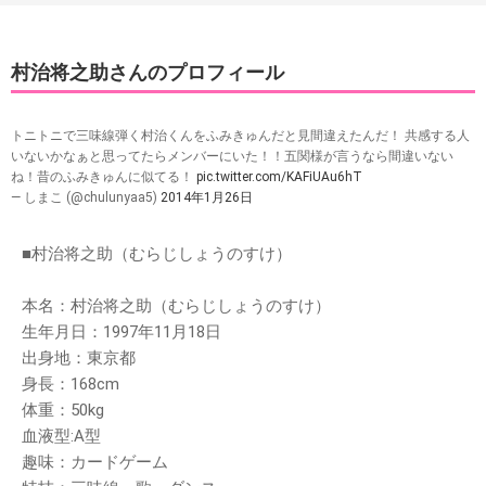
村治将之助さんのプロフィール
トニトニで三味線弾く村治くんをふみきゅんだと見間違えたんだ！ 共感する人
いないかなぁと思ってたらメンバーにいた！！五関様が言うなら間違いない
ね！昔のふみきゅんに似てる！
pic.twitter.com/KAFiUAu6hT
— しまこ (@chulunyaa5)
2014年1月26日
■村治将之助（むらじしょうのすけ）
本名：村治将之助（むらじしょうのすけ）
生年月日：1997年11月18日
出身地：東京都
身長：168cm
体重：50kg
血液型:A型
趣味：カードゲーム