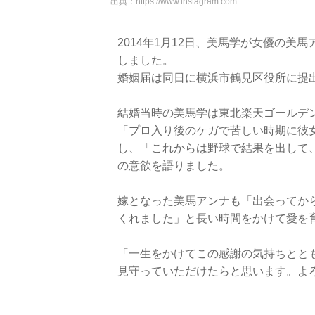
出典：
https://www.instagram.com
2014年1月12日、美馬学が女優の
しました。
婚姻届は同日に横浜市鶴見区役所に提
結婚当時の美馬学は東北楽天ゴールデ
「プロ入り後のケガで苦しい時期に彼
し、「これからは野球で結果を出して
の意欲を語りました。
嫁となった美馬アンナも「出会ってか
くれました」と長い時間をかけて愛を
「一生をかけてこの感謝の気持ちとと
見守っていただけたらと思います。よ