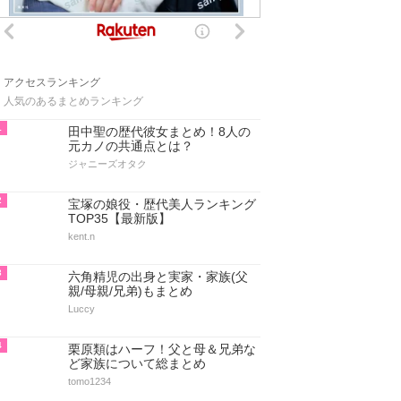
アクセスランキング
人気のあるまとめランキング
1
田中聖の歴代彼女まとめ！8人の
元カノの共通点とは？
ジャニーズオタク
2
宝塚の娘役・歴代美人ランキング
TOP35【最新版】
kent.n
3
六角精児の出身と実家・家族(父
親/母親/兄弟)もまとめ
Luccy
4
栗原類はハーフ！父と母＆兄弟な
ど家族について総まとめ
tomo1234