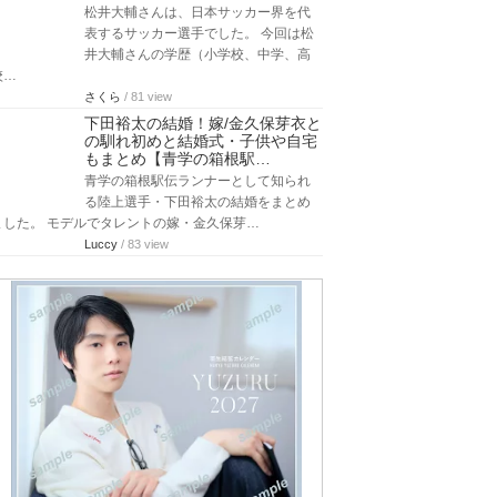
松井大輔さんは、日本サッカー界を代
表するサッカー選手でした。 今回は松
井大輔さんの学歴（小学校、中学、高
校…
さくら
/ 81 view
下田裕太の結婚！嫁/金久保芽衣と
の馴れ初めと結婚式・子供や自宅
もまとめ【青学の箱根駅…
青学の箱根駅伝ランナーとして知られ
る陸上選手・下田裕太の結婚をまとめ
ました。 モデルでタレントの嫁・金久保芽…
Luccy
/ 83 view