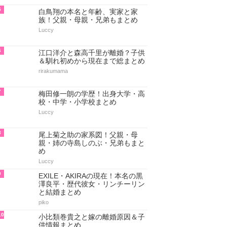
5
白鳥翔の本名と年齢、実家と家
族！父親・母親・兄弟もまとめ
Luccy
6
江口洋介と森高千里が離婚？子供
＆馴れ初めから現在まで総まとめ
rirakumama
7
梅田修一朗の学歴！出身大学・高
校・中学・小学校まとめ
Luccy
8
尾上菊之助の家系図！父親・母
親・姉の寺島しのぶ・兄弟もまと
め
Luccy
9
EXILE・AKIRAの現在！本名の黒
澤良平・歴代彼女・リンチーリン
と結婚まとめ
piko
10
小比類巻貴之と嫁の離婚原因＆子
供情報まとめ