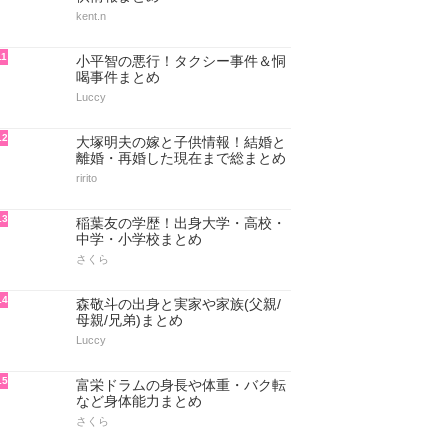
kent.n
11
小平智の悪行！タクシー事件＆恫
喝事件まとめ
Luccy
12
大塚明夫の嫁と子供情報！結婚と
離婚・再婚した現在まで総まとめ
ririto
13
稲葉友の学歴！出身大学・高校・
中学・小学校まとめ
さくら
14
森敬斗の出身と実家や家族(父親/
母親/兄弟)まとめ
Luccy
15
富栄ドラムの身長や体重・バク転
など身体能力まとめ
さくら