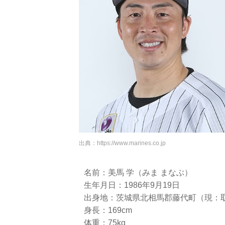
出典：
https://www.marines.co.jp
名前：美馬 学（みま まなぶ）
生年月日：1986年9月19日
出身地：茨城県北相馬郡藤代町（現：
身長：169cm
体重：75kg