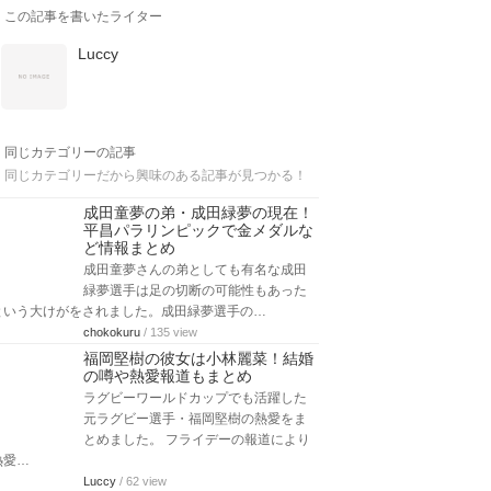
この記事を書いたライター
Luccy
同じカテゴリーの記事
同じカテゴリーだから興味のある記事が見つかる！
成田童夢の弟・成田緑夢の現在！
平昌パラリンピックで金メダルな
ど情報まとめ
成田童夢さんの弟としても有名な成田
緑夢選手は足の切断の可能性もあった
という大けがをされました。成田緑夢選手の…
chokokuru
/ 135 view
福岡堅樹の彼女は小林麗菜！結婚
の噂や熱愛報道もまとめ
ラグビーワールドカップでも活躍した
元ラグビー選手・福岡堅樹の熱愛をま
とめました。 フライデーの報道により
熱愛…
Luccy
/ 62 view