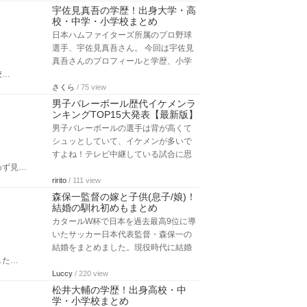
宇佐見真吾の学歴！出身大学・高
校・中学・小学校まとめ
日本ハムファイターズ所属のプロ野球
選手、宇佐見真吾さん。 今回は宇佐見
真吾さんのプロフィールと学歴、小学
校…
さくら
/ 75 view
男子バレーボール歴代イケメンラ
ンキングTOP15大発表【最新版】
男子バレーボールの選手は背が高くて
シュッとしていて、イケメンが多いで
すよね！テレビ中継している試合に思
わず見…
ririto
/ 111 view
森保一監督の嫁と子供(息子/娘)！
結婚の馴れ初めもまとめ
カタールW杯で日本を過去最高9位に導
いたサッカー日本代表監督・森保一の
結婚をまとめました。現役時代に結婚
した…
Luccy
/ 220 view
松井大輔の学歴！出身高校・中
学・小学校まとめ