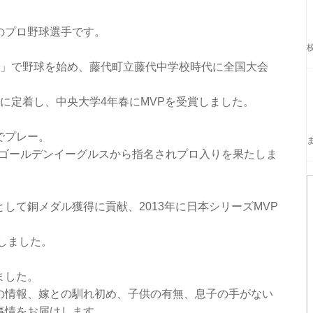
のプロ野球選手です。
ズ」で野球を始め、藤代町立藤代中学校時代に全国大会
に定着し、中央大学4年春にMVPを受賞しました。
でプレー。
楽天ゴールデンイーグルスから指名されプロ入りを果たしま
して銅メダル獲得に貢献、2013年に日本シリーズMVP
籍しました。
ました。
の情報、嫁との馴れ初め、子供の有無、息子の手がない
事情をお届けします。