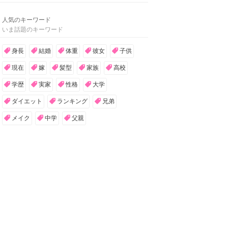
人気のキーワード
いま話題のキーワード
身長
結婚
体重
彼女
子供
現在
嫁
髪型
家族
高校
学歴
実家
性格
大学
ダイエット
ランキング
兄弟
メイク
中学
父親