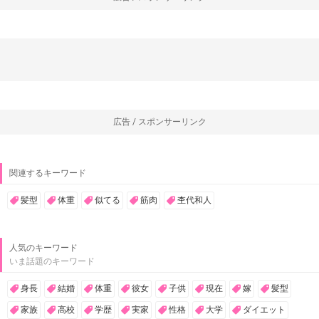
広告 / スポンサーリンク
関連するキーワード
髪型
体重
似てる
筋肉
杢代和人
人気のキーワード
いま話題のキーワード
身長
結婚
体重
彼女
子供
現在
嫁
髪型
家族
高校
学歴
実家
性格
大学
ダイエット