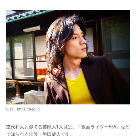
出典：
https://li-po.jp
杢代和人と似てる芸能人1人目は、「仮面ライダー555」など
で知られる俳優・半田健人です。