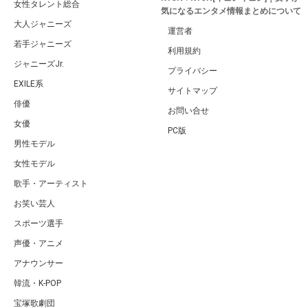
女性タレント総合
気になるエンタメ情報まとめについて
大人ジャニーズ
運営者
若手ジャニーズ
利用規約
ジャニーズJr.
プライバシー
EXILE系
サイトマップ
俳優
お問い合せ
女優
PC版
男性モデル
女性モデル
歌手・アーティスト
お笑い芸人
スポーツ選手
声優・アニメ
アナウンサー
韓流・K-POP
宝塚歌劇団