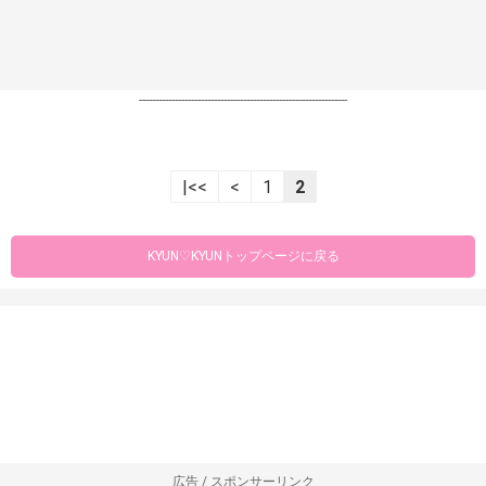
----------------------------------------------------------------
|<<
<
1
2
KYUN♡KYUNトップページに戻る
広告 / スポンサーリンク