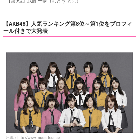
【第9位】武藤 十夢（むとう とむ）
【AKB48】人気ランキング第8位～第1位をプロフィ
ール付きで大発表
出典：
http://www.music-lounge.jp