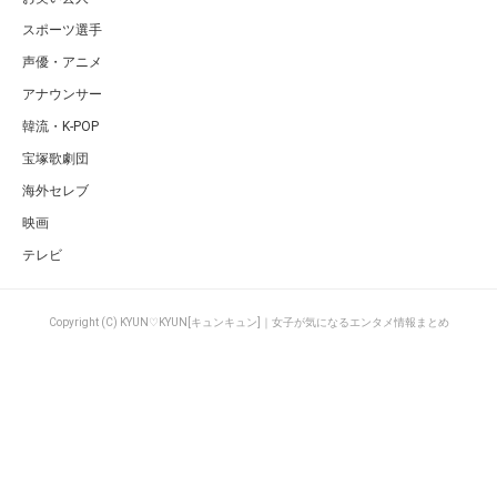
スポーツ選手
声優・アニメ
アナウンサー
韓流・K-POP
宝塚歌劇団
海外セレブ
映画
テレビ
Copyright (C) KYUN♡KYUN[キュンキュン]｜女子が気になるエンタメ情報まとめ