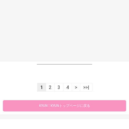
----------------------------------------------------------------
1
2
3
4
>
>>|
KYUN♡KYUNトップページに戻る