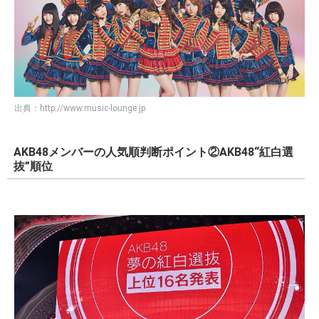
出典：
http://www.music-lounge.jp
AKB48メンバーの人気順判断ポイント②AKB48“紅白選
抜”順位