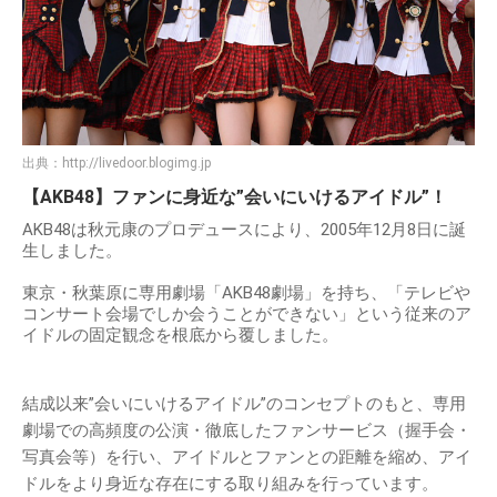
出典：
http://livedoor.blogimg.jp
【AKB48】ファンに身近な”会いにいけるアイドル”！
AKB48は秋元康のプロデュースにより、2005年12月8日に誕
生しました。
東京・秋葉原に専用劇場「AKB48劇場」を持ち、「テレビや
コンサート会場でしか会うことができない」という従来のア
イドルの固定観念を根底から覆しました。
結成以来”会いにいけるアイドル”のコンセプトのもと、専用
劇場での高頻度の公演・徹底したファンサービス（握手会・
写真会等）を行い、アイドルとファンとの距離を縮め、アイ
ドルをより身近な存在にする取り組みを行っています。