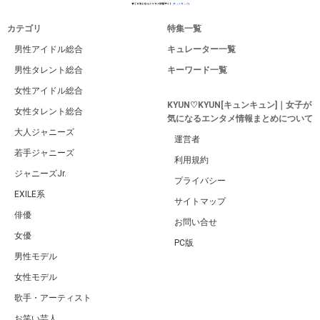
カテゴリ
特集一覧
男性アイドル総合
キュレーター一覧
男性タレント総合
キーワード一覧
女性アイドル総合
KYUN♡KYUN[キュンキュン]｜女子が
女性タレント総合
気になるエンタメ情報まとめについて
大人ジャニーズ
運営者
若手ジャニーズ
利用規約
ジャニーズJr.
プライバシー
EXILE系
サイトマップ
俳優
お問い合せ
女優
PC版
男性モデル
女性モデル
歌手・アーティスト
お笑い芸人