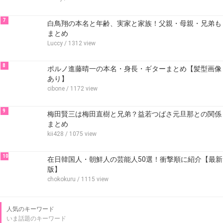
7
白鳥翔の本名と年齢、実家と家族！父親・母親・兄弟も
まとめ
Luccy
/ 1312 view
8
ポルノ進藤晴一の本名・身長・ギターまとめ【髪型画像
あり】
cibone
/ 1172 view
9
梅田賢三は梅田直樹と兄弟？益若つばさ元旦那との関係
まとめ
kii428
/ 1075 view
10
在日韓国人・朝鮮人の芸能人50選！衝撃順に紹介【最新
版】
chokokuru
/ 1115 view
人気のキーワード
いま話題のキーワード