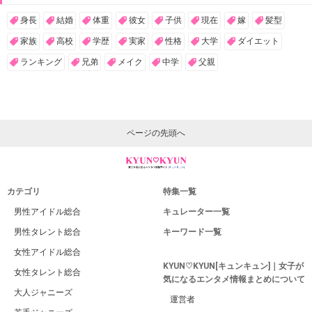
身長
結婚
体重
彼女
子供
現在
嫁
髪型
家族
高校
学歴
実家
性格
大学
ダイエット
ランキング
兄弟
メイク
中学
父親
ページの先頭へ
カテゴリ
特集一覧
男性アイドル総合
キュレーター一覧
男性タレント総合
キーワード一覧
女性アイドル総合
KYUN♡KYUN[キュンキュン]｜女子が
女性タレント総合
気になるエンタメ情報まとめについて
大人ジャニーズ
運営者