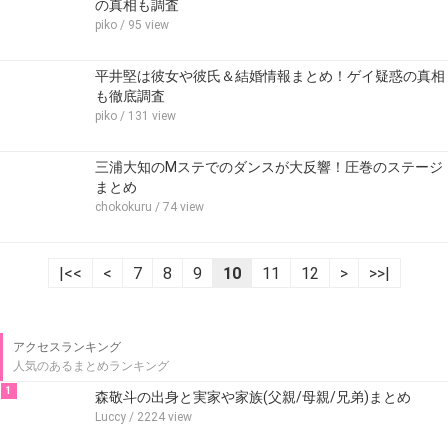
の真相も調査
piko
/ 95 view
平井堅は彼女や彼氏＆結婚情報まとめ！ゲイ疑惑の真相
も徹底調査
piko
/ 131 view
三浦大知のMステでのダンスが大反響！圧巻のステージ
まとめ
chokokuru
/ 74 view
|<<
<
7
8
9
10
11
12
>
>>|
アクセスランキング
人気のあるまとめランキング
1
森敬斗の出身と実家や家族(父親/母親/兄弟)まとめ
Luccy
/ 2224 view