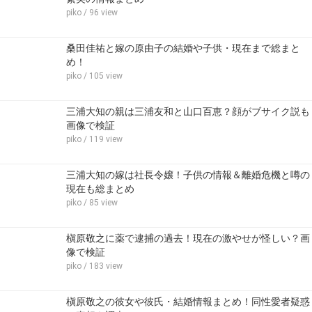
piko
/ 96 view
桑田佳祐と嫁の原由子の結婚や子供・現在まで総まと
め！
piko
/ 105 view
三浦大知の親は三浦友和と山口百恵？顔がブサイク説も
画像で検証
piko
/ 119 view
三浦大知の嫁は社長令嬢！子供の情報＆離婚危機と噂の
現在も総まとめ
piko
/ 85 view
槇原敬之に薬で逮捕の過去！現在の激やせが怪しい？画
像で検証
piko
/ 183 view
槇原敬之の彼女や彼氏・結婚情報まとめ！同性愛者疑惑