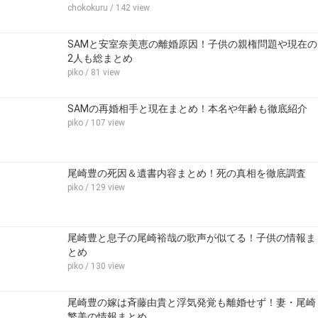
chokokuru
/ 142 view
SAMと安室奈美恵の離婚原因！子供の親権問題や現在の
2人も総まとめ
piko
/ 81 view
SAMの再婚相手と現在まとめ！本名や年齢も徹底紹介
piko
/ 107 view
尾崎豊の死因＆遺書内容まとめ！死の真相を徹底調査
piko
/ 129 view
尾崎豊と息子の尾崎裕哉の歌声が似てる！子供の情報ま
とめ
piko
/ 130 view
尾崎豊の嫁は斉藤由貴と浮気発覚も離婚せず！妻・尾崎
繁美の情報まとめ