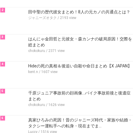
2
田中聖の歴代彼女まとめ！8人の元カノの共通点とは？
ジャニーズオタク
/ 2193 view
3
はんにゃ金田哲と元彼女・森カンナの破局原因！交際を
総まとめ
chokokuru
/ 2371 view
4
Hideの死の真相＆後追い自殺や命日まとめ【X JAPAN】
kent.n
/ 1607 view
5
千原ジュニア事故前の顔画像…バイク事故前後と後遺症
まとめ
chokokuru
/ 1626 view
6
真家ひろみの死因！昔のジャニーズ時代・家族や結婚・
タクシー運転手への転身・現在までま…
Luccy
/ 1516 view