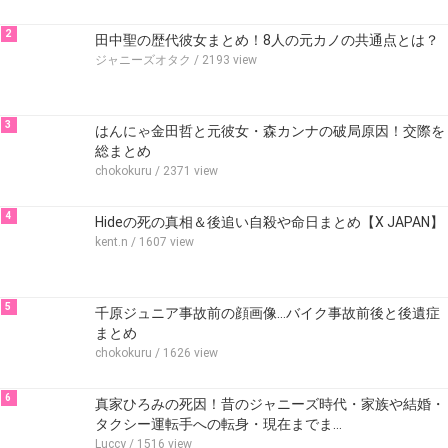
2
田中聖の歴代彼女まとめ！8人の元カノの共通点とは？
ジャニーズオタク
/ 2193 view
3
はんにゃ金田哲と元彼女・森カンナの破局原因！交際を
総まとめ
chokokuru
/ 2371 view
4
Hideの死の真相＆後追い自殺や命日まとめ【X JAPAN】
kent.n
/ 1607 view
5
千原ジュニア事故前の顔画像…バイク事故前後と後遺症
まとめ
chokokuru
/ 1626 view
6
真家ひろみの死因！昔のジャニーズ時代・家族や結婚・
タクシー運転手への転身・現在までま…
Luccy
/ 1516 view