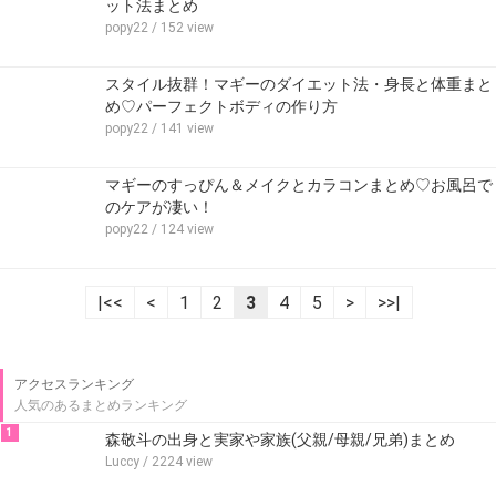
ット法まとめ
popy22
/ 152 view
スタイル抜群！マギーのダイエット法・身長と体重まと
め♡パーフェクトボディの作り方
popy22
/ 141 view
マギーのすっぴん＆メイクとカラコンまとめ♡お風呂で
のケアが凄い！
popy22
/ 124 view
|<<
<
1
2
3
4
5
>
>>|
アクセスランキング
人気のあるまとめランキング
1
森敬斗の出身と実家や家族(父親/母親/兄弟)まとめ
Luccy
/ 2224 view