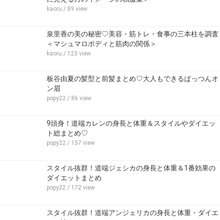
kaoru
/ 89 view
泉里香の美の秘密♡美容・筋トレ・食事の三本柱を調査
＜マシュマロボディと筋肉の関係＞
kaoru
/ 123 view
板谷由夏の髪型と前髪まとめ♡大人もできるぱっつんオ
ン眉
popy22
/ 86 view
9頭身！道端カレンの身長と体重＆スタイルやダイエッ
ト総まとめ♡
popy22
/ 157 view
スタイル抜群！道端ジェシカの身長と体重＆1番効果の
ダイエットまとめ
popy22
/ 172 view
スタイル抜群！道端アンジェリカの身長と体重・ダイエ