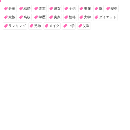
身長
結婚
体重
彼女
子供
現在
嫁
髪型
家族
高校
学歴
実家
性格
大学
ダイエット
ランキング
兄弟
メイク
中学
父親