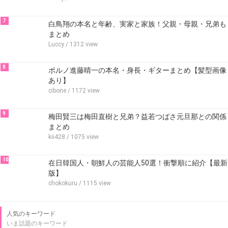
7
白鳥翔の本名と年齢、実家と家族！父親・母親・兄弟も
まとめ
Luccy
/ 1312 view
8
ポルノ進藤晴一の本名・身長・ギターまとめ【髪型画像
あり】
cibone
/ 1172 view
9
梅田賢三は梅田直樹と兄弟？益若つばさ元旦那との関係
まとめ
kii428
/ 1075 view
10
在日韓国人・朝鮮人の芸能人50選！衝撃順に紹介【最新
版】
chokokuru
/ 1115 view
人気のキーワード
いま話題のキーワード