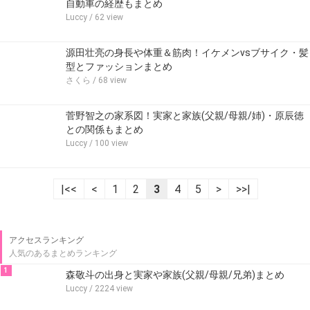
自動車の経歴もまとめ
Luccy
/ 62 view
源田壮亮の身長や体重＆筋肉！イケメンvsブサイク・髪
型とファッションまとめ
さくら
/ 68 view
菅野智之の家系図！実家と家族(父親/母親/姉)・原辰徳
との関係もまとめ
Luccy
/ 100 view
|<<
<
1
2
3
4
5
>
>>|
アクセスランキング
人気のあるまとめランキング
1
森敬斗の出身と実家や家族(父親/母親/兄弟)まとめ
Luccy
/ 2224 view