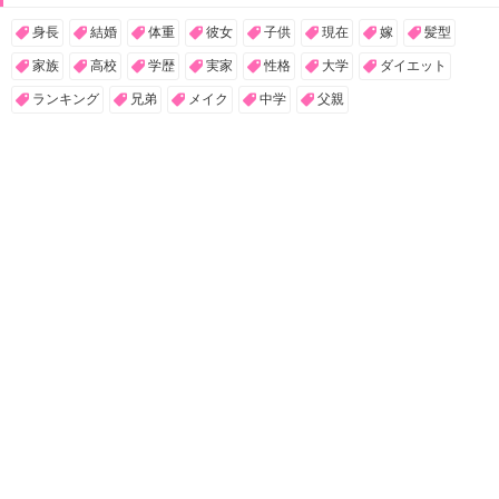
身長
結婚
体重
彼女
子供
現在
嫁
髪型
家族
高校
学歴
実家
性格
大学
ダイエット
ランキング
兄弟
メイク
中学
父親