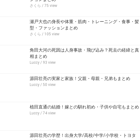
さくら
/ 75 view
瀬戸大也の身長や体重・筋肉・トレーニング・食事・髪
型・ファッションまとめ
さくら
/ 105 view
角田大河の死因は人身事故・飛び込み？死去の経緯と真
相まとめ
Luccy
/ 93 view
源田壮亮の実家と家族！父親・母親・兄弟もまとめ
Luccy
/ 50 view
植田直通の結婚！嫁との馴れ初め・子供や自宅もまとめ
Luccy
/ 74 view
源田壮亮の学歴！出身大学/高校/中学/小学校・トヨタ