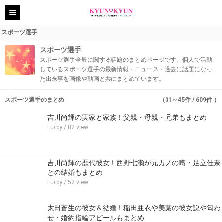
スポーツ選手
スポーツ選手
スポーツ選手全般に関する話題のまとめページです。個人で活動
しているスポーツ選手の最新情報・ニュース・過去に話題になっ
た出来事を画像や動画と共にまとめています。
スポーツ選手のまとめ
（31～45件 / 609件 ）
吉川尚輝の実家と家族！父親・母親・兄弟もまとめ
Luccy
/ 82 view
吉川尚輝の歴代彼女！西野七瀬が元カノの噂・足立佳奈
との結婚もまとめ
Luccy
/ 52 view
太田蒼生の彼女＆結婚！稲田亜衣や美葉の彼女説や匂わ
せ・婚約指輪アピールもまとめ