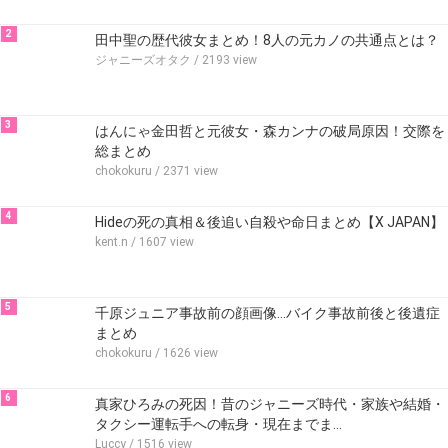
2
田中聖の歴代彼女まとめ！8人の元カノの共通点とは？
ジャニーズオタク
/ 2193 view
3
はんにゃ金田哲と元彼女・森カンナの破局原因！交際を
総まとめ
chokokuru
/ 2371 view
4
Hideの死の真相＆後追い自殺や命日まとめ【X JAPAN】
kent.n
/ 1607 view
5
千原ジュニア事故前の顔画像…バイク事故前後と後遺症
まとめ
chokokuru
/ 1626 view
6
真家ひろみの死因！昔のジャニーズ時代・家族や結婚・
タクシー運転手への転身・現在までま…
Luccy
/ 1516 view