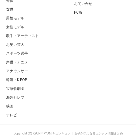
俳優
お問い合せ
女優
PC版
男性モデル
女性モデル
歌手・アーティスト
お笑い芸人
スポーツ選手
声優・アニメ
アナウンサー
韓流・K-POP
宝塚歌劇団
海外セレブ
映画
テレビ
Copyright (C) KYUN♡KYUN[キュンキュン]｜女子が気になるエンタメ情報まとめ