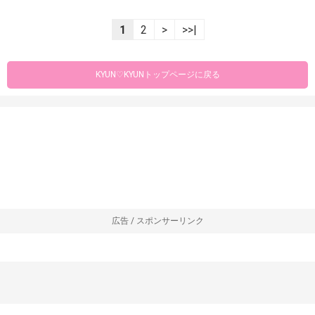
1
2
>
>>|
KYUN♡KYUNトップページに戻る
広告 / スポンサーリンク