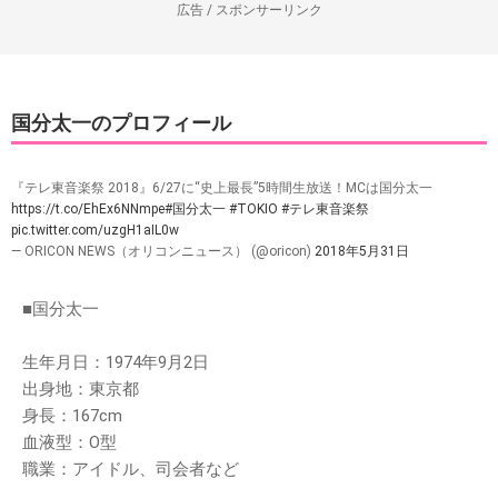
広告 / スポンサーリンク
国分太一のプロフィール
『テレ東音楽祭 2018』6/27に“史上最長”5時間生放送！MCは国分太一
https://t.co/EhEx6NNmpe
#国分太一
#TOKIO
#テレ東音楽祭
pic.twitter.com/uzgH1aIL0w
— ORICON NEWS（オリコンニュース） (@oricon)
2018年5月31日
■国分太一
生年月日：1974年9月2日
出身地：東京都
身長：167cm
血液型：O型
職業：アイドル、司会者など