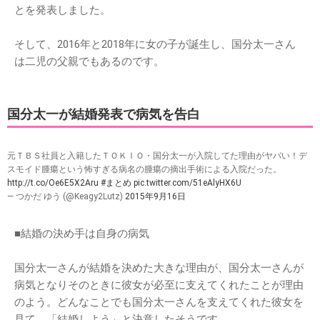
とを発表しました。
そして、2016年と2018年に女の子が誕生し、国分太一さん
は二児の父親でもあるのです。
国分太一が結婚発表で病気を告白
元ＴＢＳ社員と入籍したＴＯＫＩＯ・国分太一が入院してた理由がヤバい！デ
スモイド腫瘍という怖すぎる病名の腫瘍の摘出手術による入院だった。
http://t.co/Oe6E5X2Aru
#まとめ
pic.twitter.com/51eAlyHX6U
— つかだ ゆう (@Keagy2Lutz)
2015年9月16日
■結婚の決め手は自身の病気
国分太一さんが結婚を決めた大きな理由が、国分太一さんが
病気となりそのときに彼女が必至に支えてくれたことが理由
のよう。どんなことでも国分太一さんを支えてくれた彼女を
見て、「結婚しよう」と決意したそうです。