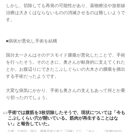
しかし、切除しても再発の可能性があり、薬物療法や放射線
治療は大きくはならないものの消滅させるのは難しいようで
す。
■病状が悪化し手術を結構
国分太一さんはそのデスモイド腫瘍が悪化したことで、手術
を行ったそう。そのときに、奥さんが献身的に支えてくれた
とか。お腹辺りにできたこぶしぐらいの大木さの腫瘍を摘出
する手術だったようです。
大変な病気にかかり、手術も奥さんの支えもあって何とか乗
り切ったのでしょう。
手術では腹筋を3枚切除したそうで、現状については「今も
こぶしくらい穴が開いている。筋肉が再生することはな
い」と報告していた。
出典：
TOKIO・国分、腫瘍手術公表で「誤解してた、ごめん」……『鉄腕DASH』