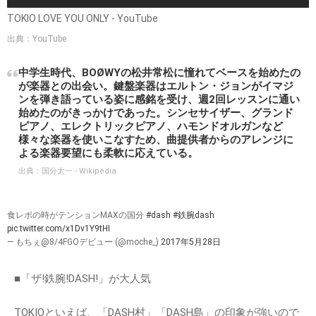
TOKIO LOVE YOU ONLY - YouTube
出典：YouTube
中学生時代、BOØWYの松井常松に憧れてベースを始めたの
が楽器との出会い。鍵盤楽器はエルトン・ジョンがイマジ
ンを弾き語っている姿に感銘を受け、週2回レッスンに通い
始めたのがきっかけであった。シンセサイザー、グランド
ピアノ、エレクトリックピアノ、ハモンドオルガンなど
様々な楽器を使いこなすため、曲提供者からのアレンジに
よる楽器要望にも柔軟に応えている。
出典：
国分太一 - Wikipedia
食レポの時がテンションMAXの国分
#dash
#鉄腕dash
pic.twitter.com/x1Dv1Y9tHI
— もちぇ@8/4FGOデビュー (@moche_)
2017年5月28日
■「ザ!鉄腕!DASH!」が大人気
TOKIOといえば、「DASH村」「DASH島」の印象が強いので