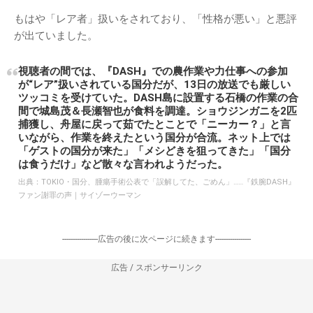
もはや「レア者」扱いをされており、「性格が悪い」と悪評
が出ていました。
視聴者の間では、『DASH』での農作業や力仕事への参加
が“レア”扱いされている国分だが、13日の放送でも厳しい
ツッコミを受けていた。DASH島に設置する石橋の作業の合
間で城島茂＆長瀬智也が食料を調達。ショウジンガニを2匹
捕獲し、舟屋に戻って茹でたとことで「ニーカー？」と言
いながら、作業を終えたという国分が合流。ネット上では
「ゲストの国分が来た」「メシどきを狙ってきた」「国分
は食うだけ」など散々な言われようだった。
出典：
TOKIO・国分、腫瘍手術公表で「誤解してた、ごめん」……『鉄腕DASH』
ファン謝罪の声｜サイゾーウーマン
-----------------広告の後に次ページに続きます-----------------
広告 / スポンサーリンク