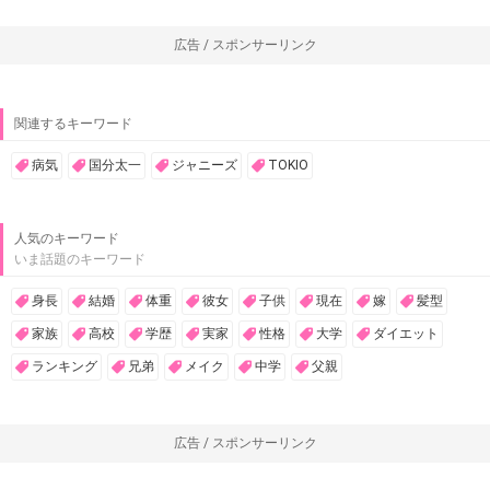
広告 / スポンサーリンク
関連するキーワード
病気
国分太一
ジャニーズ
TOKIO
人気のキーワード
いま話題のキーワード
身長
結婚
体重
彼女
子供
現在
嫁
髪型
家族
高校
学歴
実家
性格
大学
ダイエット
ランキング
兄弟
メイク
中学
父親
広告 / スポンサーリンク