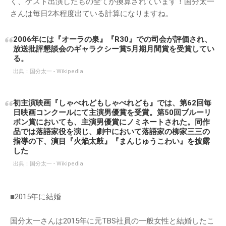
く、ゲスト出演したもの全てが換算されています！国分太一
さんは毎日2本程度出ている計算になりますね。
2006年には『オーラの泉』『R30』での司会が評価され、
放送批評懇談会のギャラクシー賞5月期月間賞を受賞してい
る。
出典：
国分太一 - Wikipedia
初主演映画『しゃべれどもしゃべれども』では、第62回毎
日映画コンクールにて主演男優賞を受賞。第50回ブルーリ
ボン賞においても、主演男優賞にノミネートされた。同作
品では落語家役を演じ、劇中において落語家の柳家三三の
指導の下、演目『火焔太鼓』『まんじゅうこわい』を披露
した
出典：
国分太一 - Wikipedia
■2015年に結婚
国分太一さんは2015年に元TBS社員の一般女性と結婚したこ