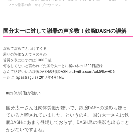
ファン謝罪の声｜サイゾーウーマン
国分太一に対して謝罪の声多数！鉄腕DASHの誤解
溜めて溜めてぶつけてくる
周りの評価なんて何のその
苦労を表に出すのは1300日後
何もしてないと言われてた国分太一と柑橘の木の1300日記録
なんて格好いいの鉄腕DASH
#鉄腕DASH
pic.twitter.com/ork59bwHD6
— た こ (@astraguls)
2017年4月16日
■肉体労働が嫌い
国分太一さんは肉体労働が嫌いで、鉄腕DASHの撮影も嫌っ
ていると噂されていました。というのも、国分太一さんは鉄
腕DASHにあまり登場しておらず、DASH島の撮影も出ること
が少ないですよね。