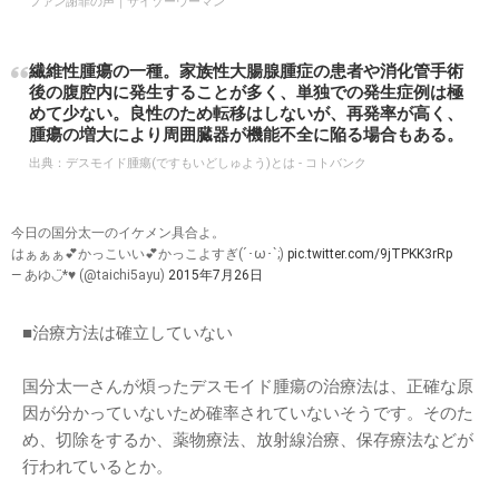
ファン謝罪の声｜サイゾーウーマン
繊維性腫瘍の一種。家族性大腸腺腫症の患者や消化管手術
後の腹腔内に発生することが多く、単独での発生症例は極
めて少ない。良性のため転移はしないが、再発率が高く、
腫瘍の増大により周囲臓器が機能不全に陥る場合もある。
出典：
デスモイド腫瘍(ですもいどしゅよう)とは - コトバンク
今日の国分太一のイケメン具合よ。
はぁぁぁ💕かっこいい💕かっこよすぎ(´･ω･`;)
pic.twitter.com/9jTPKK3rRp
— あゆ◡̈*♥︎ (@taichi5ayu)
2015年7月26日
■治療方法は確立していない
国分太一さんが煩ったデスモイド腫瘍の治療法は、正確な原
因が分かっていないため確率されていないそうです。そのた
め、切除をするか、薬物療法、放射線治療、保存療法などが
行われているとか。