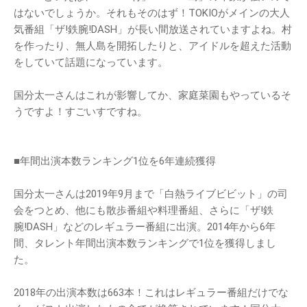
はないでしょうか。それもそのはず！TOKIOがメインの大人
気番組「ザ!鉄腕!DASH」が長い間放送されていますよね。村
を作ったり、無人島を開拓したりと、アイドルを超えた活動
をしていて話題になっています。
国分太一さんはこれが影響してか、家庭菜園もやっているそ
うですよ！すごいすですね。
■年間出演本数ランキング1位を6年連続獲得
国分太一さんは2019年9月まで「白熱ライブビビット」の司
会をつとめ、他にも散歩番組や料理番組、さらに「ザ!鉄
腕!DASH」などのレギュラー番組に出演。2014年から6年
間、タレント年間出演本数ランキングで1位を獲得しまし
た。
2018年の出演本数は663本！これはレギュラー番組だけでな