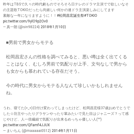
昨年はTBSで久々の時代劇ものでそろそろ日テレのドラマ主演でで欲しいなそ
の主題歌TOKIOだったら尚嬉しい何かの連ドラ主演楽しみにしてます
素敵な一年になりますように！！
#松岡昌宏誕生祭
#TOKIO
pic.twitter.com/9ylO9p2Ov0
— 真一朗 (@sin98224)
2018年1月10日
■男前で男女からモテる
松岡昌宏さんの性格を調べてみると、悪い噂は全く出てくる
ことはなく、むしろ男前で気配りが上手、文句なしで男から
も女からも慕われている存在だそう。
今の時代に男女からモテる人なんて珍しいかもしれません
ね。
うわ、寝てた(>_<)日付け変わってしまったけど、松岡昌宏様37歳おめでとうで
した☆坊主やったりグラサンやったり輩みたいで見た目はジャニーズ？って感
じやけど、人一倍繊細で気配りが出来るめっちゃ優しい人(^^)
pic.twitter.com/QFamf4JJUX
— まいちん (@maaaaai0512)
2014年1月11日