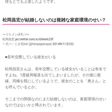
理もとても上達したようです。
松岡昌宏が結婚しないのは複雑な家庭環境のせい？
〜イケメンof天パ〜
松岡昌宏
pic.twitter.com/eJG8Ae6ZGf
— 天パ・くせ毛bot (@tenpapparapa)
2014年11月3日
■長年交際している彼女がいる
松岡昌宏さんは、長年交際している彼女がいることは有名で
すよね。1度破局報道も出てしまいましたが、その後に復
縁。同棲を既にしているようで、彼女のことを「奥さん」と
も呼んでいるとか。
そこまでの関係なのにまだ結婚しないのは、家庭環境のせい
なのではないかと噂されています。