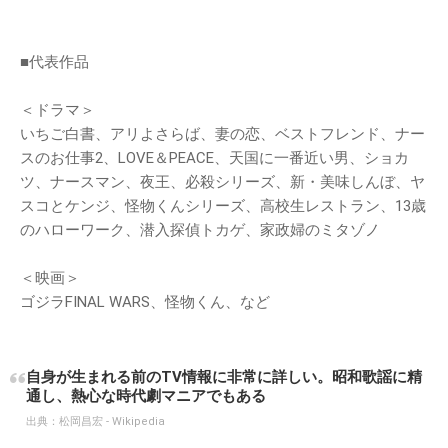
■代表作品
＜ドラマ＞
いちご白書、アリよさらば、妻の恋、ベストフレンド、ナー
スのお仕事2、LOVE＆PEACE、天国に一番近い男、ショカ
ツ、ナースマン、夜王、必殺シリーズ、新・美味しんぼ、ヤ
スコとケンジ、怪物くんシリーズ、高校生レストラン、13歳
のハローワーク、潜入探偵トカゲ、家政婦のミタゾノ
＜映画＞
ゴジラFINAL WARS、怪物くん、など
自身が生まれる前のTV情報に非常に詳しい。昭和歌謡に精
通し、熱心な時代劇マニアでもある
出典：
松岡昌宏 - Wikipedia