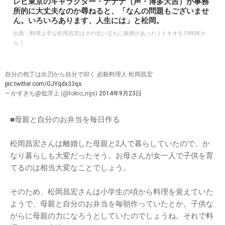
レビ東京のキャラクター・ナナナ（声・博多大吉）が事務
所的に大丈夫なのか尋ねると、「なんの問題もございませ
ん。いろいろあります、人生には」と松岡。
出典：
料理上手な松岡昌宏はその生い立ちに秘密があった | トキオを1990年か
ら！
自分の包丁は出刃から自分で叩く 必殺料理人 松岡昌宏
pic.twitter.com/GJYqdx33qs
— かすきち@低浮上 (@tokio_ngs)
2014年9月23日
■母親と自分のお弁当を毎日作る
松岡昌宏さんは離婚した母親と2人で暮らしていたので、か
なり暮らしも大変だったそう。お母さんが女一人で子供を育
てるのは相当大変なことでしょう。
そのため、松岡昌宏さんは小学生の頃から料理を覚えていた
ようで、母親と自分のお弁当を毎朝作っていたとか。子供な
がらに母親の力になろうとしていたのでしょうね。それで料