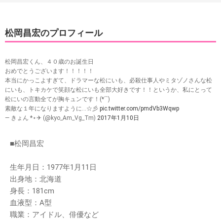
松岡昌宏のプロフィール
松岡昌宏くん、４０歳のお誕生日
おめでとうございます！！！！！
本当にかっこよすぎて、ドラマーな松にいも、必殺仕事人やミタゾノさんな松
にいも、トキカケで笑顔な松にいも全部大好きです！！というか、私にとって
松にいの言動全てが胸キュンです！(*´`)
素敵な１年になりますように…☆彡
pic.twitter.com/pmdVb3Wqwp
— きょん *⋆✈︎ (@kyo_Am_Vg_Tm)
2017年1月10日
■松岡昌宏
生年月日：1977年1月11日
出身地：北海道
身長：181cm
血液型：A型
職業：アイドル、俳優など