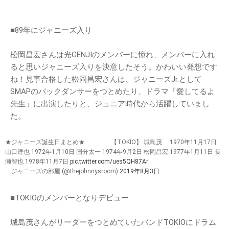
■89年にジャニーズ入り
松岡昌宏さんは光GENJIのメンバーに憧れ、メンバーに入れ
ると思いジャニーズ入りを決意したそう。かわいい発想です
ね！見事合格した松岡昌宏さんは、ジャニーズJr.として
SMAPのバックダンサーをつとめたり、ドラマ「愛してるよ
先生」に出演したりと、ジュニア時代から活躍していまし
た。
★ジャニーズ誕生日まとめ★ 【TOKIO】 城島茂 1970年11月17日
山口達也 1972年1月10日 国分太一 1974年9月2日 松岡昌宏 1977年1月11日 長
瀬智也 1978年11月7日
pic.twitter.com/ues5QH87Ar
— ジャニーズの部屋 (@thejohnnysroom)
2019年8月3日
■TOKIOのメンバーとなりデビュー
城島茂さんがリーダーをつとめていたバンドTOKIOにドラム