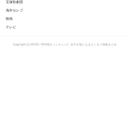
宝塚歌劇団
海外セレブ
映画
テレビ
Copyright (C) KYUN♡KYUN[キュンキュン]｜女子が気になるエンタメ情報まとめ