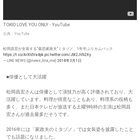
TOKIO LOVE YOU ONLY - YouTube
出典：YouTube
松岡昌宏が女装する"最恐家政夫"ミタゾノ、1年半ぶりカムバック
https://t.co/ArXldVa4pk
pic.twitter.com/Jbt2JVb2Xy
— LINE NEWS (@news_line_me)
2018年3月1日
■俳優として大活躍
松岡昌宏さんは俳優として演技力が高く評価されており、大
活躍しています。料理が得意なこともあり、料理系の役柄も
多く、また日本テレビが放送する土曜9時枠の主演は松岡昌
宏さんが過去最多だそうです。
2016年には「家政夫のミタゾノ」では女装姿を披露したこと
でも話題になりました。