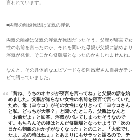
言われています。
■両親の離婚原因は父親の浮気
両親の離婚は父親の浮気が原因だったそう。父親が寝言で女
性の名前を言ったのか、それを聞いた母親が父親に詰めより
浮気が発覚。そこから修羅場となったのかもしれませんね。
なんと、その具体的なエピソードを松岡昌宏さん自身がテレ
ビで語っていました。
「昔ね、うちのオヤジが寝言を言ってね」と父親の話を始
めました。父親が知らない女性の名前を寝言で言っていた
ため、母（ヨウコ）がその女性になりきって「ヨウコさん
と私、どっちが大事？」と聞いたところ、父親はなんと
「お前だよ」と回答。浮気がバレてしまったそうなので
す。もちろんその後はとんだ修羅場となったようで「次の
日から朝飯のおかずがなくなった」とのこと。「大変でし
たよ、あの時はねぇ」とあまりにもサラッと語るので、テ