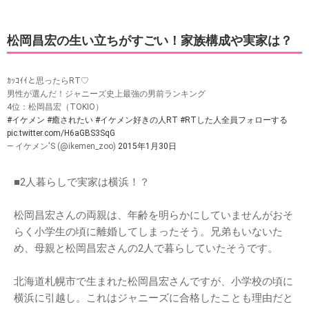
松岡昌宏の生い立ちがすごい！家族構成や実家は？
ｶｯｺｲｲと思ったらRT♡
男性が選んだ！ジャニーズ史上最強の男前ランキング
4位：松岡昌宏（TOKIO）
#イケメン
#癒されたい
#イケメン好きの人RT
#RTした人全員フォローする
pic.twitter.com/H6aGBS3SqG
— イケメン'S (@ikemen_zoo)
2015年1月30日
■2人暮らしで実家は横浜！？
松岡昌宏さんの両親は、年齢を明らかにしていませんがおそ
らく小学生の頃に離婚してしまったそう。兄弟もいないた
め、母親と松岡昌宏さんの2人で暮らしていたそうです。
北海道札幌市で生まれた松岡昌宏さんですが、小学校の頃に
横浜に引越し。これはジャニーズに合格したことも理由だと