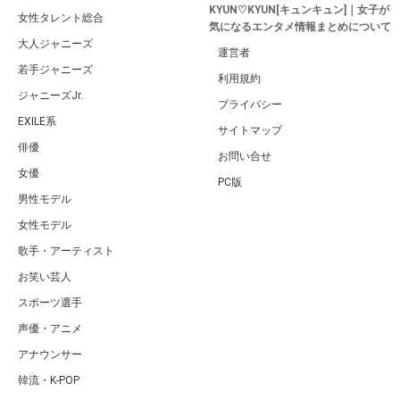
KYUN♡KYUN[キュンキュン]｜女子が
女性タレント総合
気になるエンタメ情報まとめについて
大人ジャニーズ
運営者
若手ジャニーズ
利用規約
ジャニーズJr.
プライバシー
EXILE系
サイトマップ
俳優
お問い合せ
女優
PC版
男性モデル
女性モデル
歌手・アーティスト
お笑い芸人
スポーツ選手
声優・アニメ
アナウンサー
韓流・K-POP