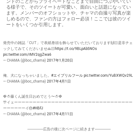
ンドのことからプライベートなことまで自由につぶやいてい
る様子で、そのツイートが可愛い、面白いと話題になってい
ます。メンバーのオフショットや、チャマの自撮り写真が楽
しめるので、ファンの方はフォロー必須！ここでは彼のツイ
ートをいくつか引用します。
発売中の雑誌「CUT」で表紙巻頭を飾らせていただいております🙌🏻是非チェ
ックしてみてくださいませ🙏🏻
https://t.co/9BLpAb5NOs
pic.twitter.com/rMV2qgZwa6
— CHAMA (@boc_chama)
2017年1月20日
俺、犬になっちゃいました。
#エイプリルフール
pic.twitter.com/YuBXWQv29L
— CHAMA (@boc_chama)
2017年4月1日
🍓🍅藤くん誕生日おめでとう〜🍅🍓
🎊イェーーーーーーーーーーーーーーーーーーーーーーーーーーーーーーーー
ーーーーーーイ🎂
#HBFJ
— CHAMA (@boc_chama)
2017年4月11日
-----------------広告の後に次ページに続きます-----------------