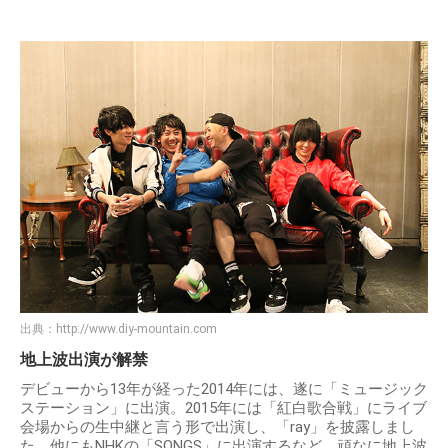
出典：
http://www.diy-mountain.com
地上波出演が解禁
デビューから13年が経った2014年には、遂に「ミュージック
ステーション」に出演。2015年には「紅白歌合戦」にライブ
会場からの生中継と言う形で出演し、「ray」を披露しまし
た。他にもNHKの「SONGS」に出演するなど、頑なに地上波