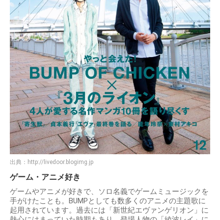
出典：
http://livedoor.blogimg.jp
ゲーム・アニメ好き
ゲームやアニメが好きで、ソロ名義でゲームミュージックを
手がけたことも。BUMPとしても数多くのアニメの主題歌に
起用されています。過去には「新世紀エヴァンゲリオン」に
熱心にはまっていた時期もあり、登場人物の「綾波レイ」に