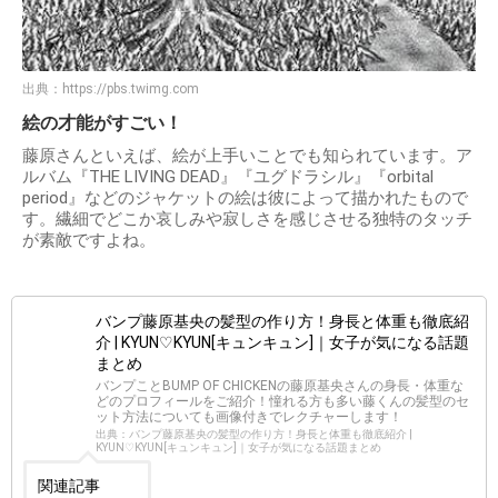
出典：
https://pbs.twimg.com
絵の才能がすごい！
藤原さんといえば、絵が上手いことでも知られています。ア
ルバム『THE LIVING DEAD』『ユグドラシル』『orbital
period』などのジャケットの絵は彼によって描かれたもので
す。繊細でどこか哀しみや寂しさを感じさせる独特のタッチ
が素敵ですよね。
バンプ藤原基央の髪型の作り方！身長と体重も徹底紹
介 | KYUN♡KYUN[キュンキュン]｜女子が気になる話題
まとめ
バンプことBUMP OF CHICKENの藤原基央さんの身長・体重な
どのプロフィールをご紹介！憧れる方も多い藤くんの髪型のセ
ット方法についても画像付きでレクチャーします！
出典：バンプ藤原基央の髪型の作り方！身長と体重も徹底紹介 |
KYUN♡KYUN[キュンキュン]｜女子が気になる話題まとめ
関連記事