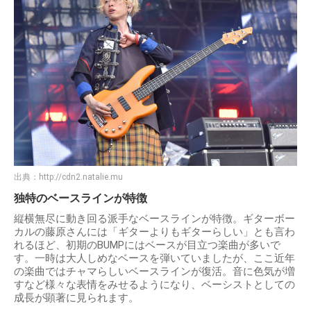
出典：
http://cdn2.natalie.mu
独特のベースラインが特徴
縦横無尽に動き回る派手なベースラインが特徴。ギターボー
カルの藤原さんには「ギターよりもギターらしい」とも言わ
れるほど、初期のBUMPにはベースが目立つ楽曲が多いで
す。一時は大人しめなベースを弾いていましたが、ここ近年
の楽曲ではチャマらしいベースラインが復活。音に色気が増
すなど様々な表情をみせるようになり、ベーシストとしての
成長が顕著に見られます。