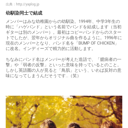
出典：
http://yaplog.jp
幼馴染同士で結成
メンバーはみな幼稚園からの幼馴染。1994年、中学3年生の
時に「ハゲバンド」という名前でバンドを結成します（当初
ギターは別のメンバー）。最初はコピーバンドからのスター
トでしたが、翌年からオリジナル曲を作るように。1996年に
現在のメンバーとなり、バンド名を「BUMP OF CHICKEN」
に改名。インディーズで精力的に活動します。
ちなみにバンド名はメンバーが考えた造語で、「臆病者の一
撃」や「弱者の反撃」といった意味を持っているとのこと。
しかし英語圏の人が見ると「鳥肌」という、いわば反対の意
味になってしまうんだそうです…（笑）