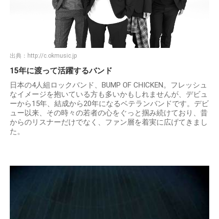
出典：
http://c.okmusic.jp
15年に渡って活躍するバンド
日本の4人組ロックバンド、BUMP OF CHICKEN。フレッシュ
なイメージを抱いている方も多いかもしれませんが、デビュ
ーから15年、結成から20年になるベテランバンドです。デビ
ュー以来、その時々の若者の心をぐっと掴み続けており、昔
からのリスナーだけでなく、ファン層を着実に広げてきまし
た。