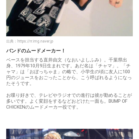
出典：
https://rr.img.naver.jp
バンドのムードメーカー！
ベースを担当する直井由文（なおいよしふみ）。千葉県出
身、1979年10月9日生まれです。あだ名は「チャマ」。「チ
ャマ」は「おぼっちゃま」の略で、小学生の頃に友人に100
円のジュースをおごったことから、こう呼ばれるようになっ
たそうです。
お喋り好きで、テレビやラジオでの進行は彼が勤めることが
多いです。よく変顔をするなどおどけた一面も。BUMP OF
CHICKENのムードメーカー役です。