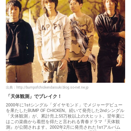
出典：
http://bumpofchickendaisuki.blog.so-net.ne.jp
「天体観測」でブレイク！
2000年に1stシングル「ダイヤモンド」でメジャーデビュー
を果たしたBUMP OF CHICKEN。続いて発売した2ndシングル
「天体観測」が、累計売上55万枚以上の大ヒット。翌年夏に
はこの楽曲から着想を得たと言われる青春ドラマ『天体観
測』が公開されます。2002年2月に発売された1stアルバム