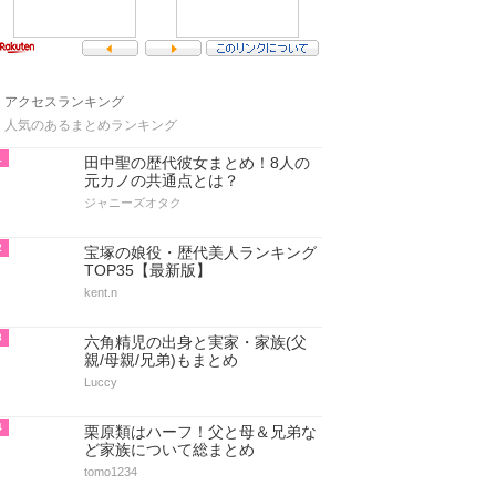
アクセスランキング
人気のあるまとめランキング
1
田中聖の歴代彼女まとめ！8人の
元カノの共通点とは？
ジャニーズオタク
2
宝塚の娘役・歴代美人ランキング
TOP35【最新版】
kent.n
3
六角精児の出身と実家・家族(父
親/母親/兄弟)もまとめ
Luccy
4
栗原類はハーフ！父と母＆兄弟な
ど家族について総まとめ
tomo1234