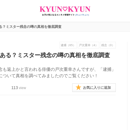
る？ミスター残念の噂の真相を徹底調査
逮捕（65）
戸次重幸（4）
残念（0）
ある？ミスター残念の噂の真相を徹底調査
念も返上かと言われる俳優の戸次重幸さんですが、「逮捕」
について真相を調べてみましたのでご覧ください！
113
お気に入りに追加
view