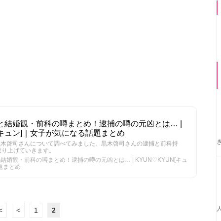
女と結婚観・前科の噂まとめ！逮捕の噂の元凶とは… |
ュンキュン]｜女子が気になる話題まとめ
る黒木啓司さんについて調べてみました。黒木啓司さんの逮捕と前科持
取り上げていきます。
結婚観・前科の噂まとめ！逮捕の噂の元凶とは… | KYUN♡KYUN[キュ
題まとめ
<
<
1
2