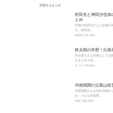
関連するまとめ
村田充と神田沙也加
とめ
俳優の村田充さんと女優の神
す。村田充…
kii428
/ 111 view
柊太朗の学歴！出身
柊太朗さんは俳優として活
をまとめて紹…
さくら
/ 94 view
河相我聞の父親は経
河相我聞さんは現在俳優を
が、そんな河相我…
ririto
/ 149 view