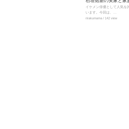
石垣佑磨の実家と家族
イケメン俳優として人気を
います。今回は、…
rirakumama
/ 142 view