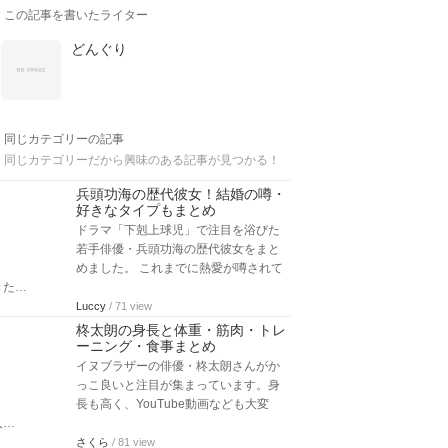
この記事を書いたライター
どんぐり
同じカテゴリーの記事
同じカテゴリーだから興味のある記事が見つかる！
兵頭功海の歴代彼女！結婚の噂・
好きなタイプもまとめ
ドラマ「下剋上球児」で注目を浴びた
若手俳優・兵頭功海の歴代彼女をまと
めました。 これまでに熱愛が噂されて
きた…
Luccy
/ 71 view
柊太朗の身長と体重・筋肉・トレ
ーニング・食事まとめ
イヌブラザーの俳優・柊太朗さんがか
っこ良いと注目が集まっています。身
長も高く、YouTube動画なども大変
人…
さくら
/ 81 view