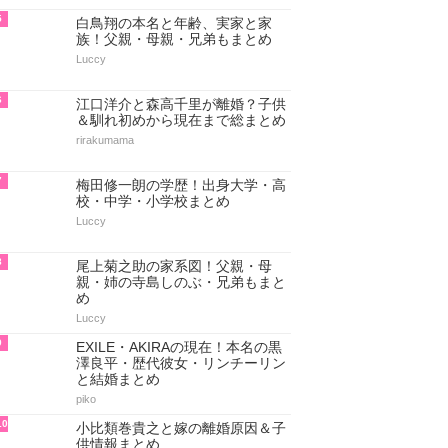
5
白鳥翔の本名と年齢、実家と家
族！父親・母親・兄弟もまとめ
Luccy
6
江口洋介と森高千里が離婚？子供
＆馴れ初めから現在まで総まとめ
rirakumama
7
梅田修一朗の学歴！出身大学・高
校・中学・小学校まとめ
Luccy
8
尾上菊之助の家系図！父親・母
親・姉の寺島しのぶ・兄弟もまと
め
Luccy
9
EXILE・AKIRAの現在！本名の黒
澤良平・歴代彼女・リンチーリン
と結婚まとめ
piko
10
小比類巻貴之と嫁の離婚原因＆子
供情報まとめ