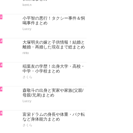
kent.n
11
小平智の悪行！タクシー事件＆恫
喝事件まとめ
Luccy
12
大塚明夫の嫁と子供情報！結婚と
離婚・再婚した現在まで総まとめ
ririto
13
稲葉友の学歴！出身大学・高校・
中学・小学校まとめ
さくら
14
森敬斗の出身と実家や家族(父親/
母親/兄弟)まとめ
Luccy
15
富栄ドラムの身長や体重・バク転
など身体能力まとめ
さくら