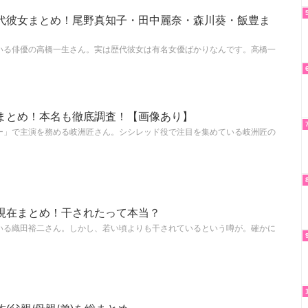
代彼女まとめ！尾野真知子・田中麗奈・森川葵・飯豊ま
いる俳優の高橋一生さん。実は歴代彼女は有名女優ばかりなんです。高橋一
まとめ！本名も徹底調査！【画像あり】
ー」で主演を務める岐洲匠さん。シシレッド役で注目を集めている岐洲匠の
現在まとめ！干されたって本当？
いる織田裕二さん。しかし、若い頃よりも干されているという噂が。確かに