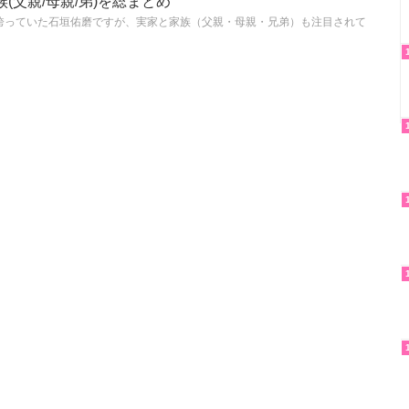
(父親/母親/弟)を総まとめ
誇っていた石垣佑磨ですが、実家と家族（父親・母親・兄弟）も注目されて