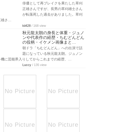
俳優として再ブレイクを果たした草刈
正雄さんですが、長男の草刈雄士さん
が転落死した過去がありました。草刈
正雄さ…
kii428
/ 168 view
秋元龍太朗の身長と体重・ジュノ
ンや代表作の経歴・ちむどんどん
の役柄・イケメン画像まと…
朝ドラ「ちむどんどん」への出演で話
題になっている秋元龍太朗。ジュノン
を機に芸能界入りしてからこれまでの経歴、…
Luccy
/ 135 view