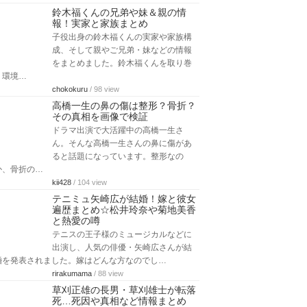
鈴木福くんの兄弟や妹＆親の情
報！実家と家族まとめ
子役出身の鈴木福くんの実家や家族構
成、そして親やご兄弟・妹などの情報
をまとめました。鈴木福くんを取り巻
く環境…
chokokuru
/ 98 view
高橋一生の鼻の傷は整形？骨折？
その真相を画像で検証
ドラマ出演で大活躍中の高橋一生さ
ん。そんな高橋一生さんの鼻に傷があ
ると話題になっています。整形なの
か、骨折の…
kii428
/ 104 view
テニミュ矢崎広が結婚！嫁と彼女
遍歴まとめ☆松井玲奈や菊地美香
と熱愛の噂
テニスの王子様のミュージカルなどに
出演し、人気の俳優・矢崎広さんが結
婚を発表されました。嫁はどんな方なのでし…
rirakumama
/ 88 view
草刈正雄の長男・草刈雄士が転落
死…死因や真相など情報まとめ