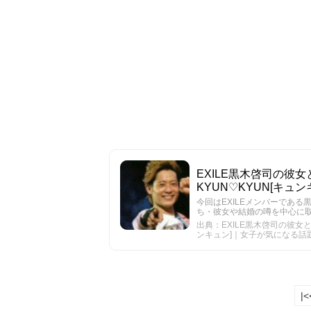
EXILE黒木啓司の彼
KYUN♡KYUN[キ
今回はEXILEメンバーであ
ち・彼女や結婚の噂を中心に
出典：EXILE黒木啓司の彼女と
ンキュン]｜女子が気になる話
|<