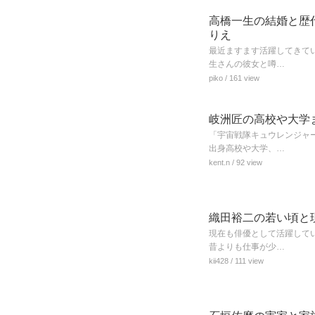
高橋一生の結婚と歴
りえ
最近ますます活躍してきて
生さんの彼女と噂…
piko
/ 161 view
岐洲匠の高校や大学
「宇宙戦隊キュウレンジャ
出身高校や大学、…
kent.n
/ 92 view
織田裕二の若い頃と
現在も俳優として活躍して
昔よりも仕事が少…
kii428
/ 111 view