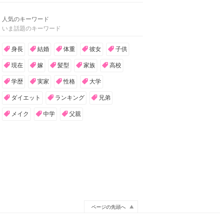
人気のキーワード
いま話題のキーワード
身長
結婚
体重
彼女
子供
現在
嫁
髪型
家族
高校
学歴
実家
性格
大学
ダイエット
ランキング
兄弟
メイク
中学
父親
ページの先頭へ