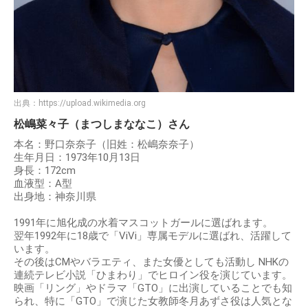
出典：
https://upload.wikimedia.org
松嶋菜々子（まつしまななこ）さん
本名：野口奈奈子（旧姓：松嶋奈奈子）
生年月日：1973年10月13日
身長：172cm
血液型：A型
出身地：神奈川県
1991年に旭化成の水着マスコットガールに選ばれます。
翌年1992年に18歳で「ViVi」専属モデルに選ばれ、活躍して
います。
その後はCMやバラエティ、また女優としても活動し NHKの
連続テレビ小説「ひまわり」でヒロイン役を演じています。
映画「リング」やドラマ「GTO」に出演していることでも知
られ、特に「GTO」で演じた女教師冬月あずさ役は人気とな