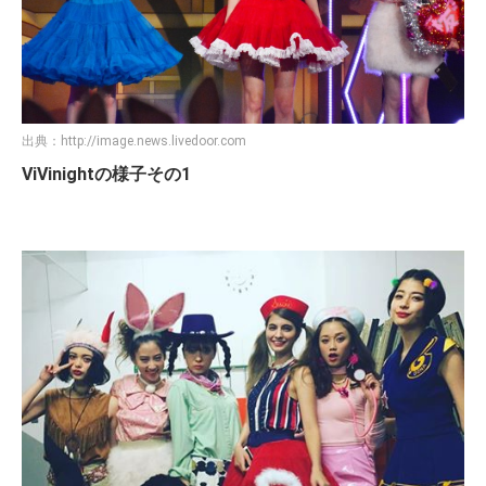
出典：
http://image.news.livedoor.com
ViVinightの様子その1