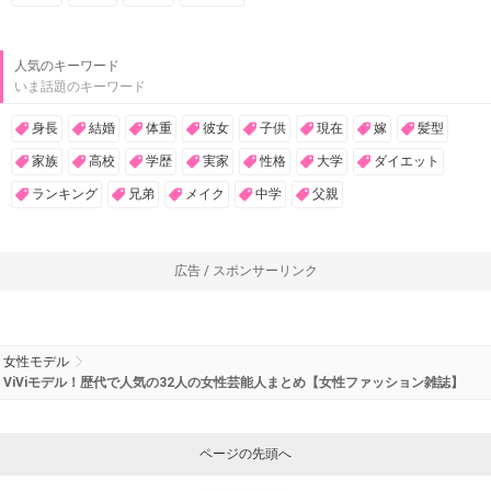
人気のキーワード
いま話題のキーワード
身長
結婚
体重
彼女
子供
現在
嫁
髪型
家族
高校
学歴
実家
性格
大学
ダイエット
ランキング
兄弟
メイク
中学
父親
広告 / スポンサーリンク
女性モデル
ViViモデル！歴代で人気の32人の女性芸能人まとめ【女性ファッション雑誌】
ページの先頭へ