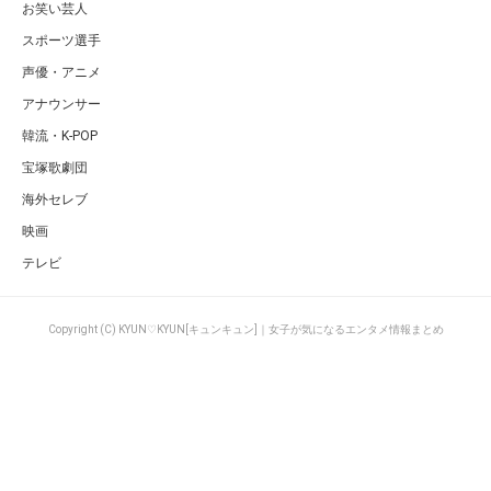
お笑い芸人
スポーツ選手
声優・アニメ
アナウンサー
韓流・K-POP
宝塚歌劇団
海外セレブ
映画
テレビ
Copyright (C) KYUN♡KYUN[キュンキュン]｜女子が気になるエンタメ情報まとめ