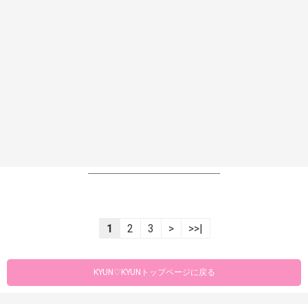
----------------------------------------------------------------
1
2
3
>
>>|
KYUN♡KYUNトップページに戻る