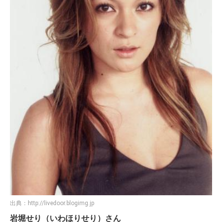
出典：
http://livedoor.blogimg.jp
岩堀せり（いわほりせり）さん