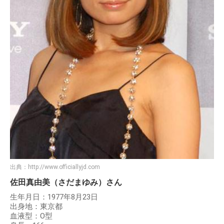
出典：
http://www.officiallyjd.com
佐田真由美（さだまゆみ）さん
生年月日：1977年8月23日
出身地：東京都
血液型：O型