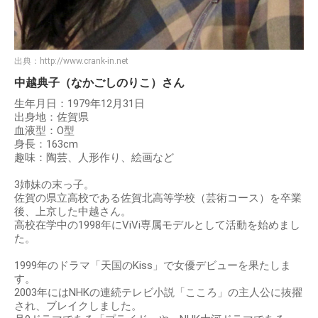
出典：
http://www.crank-in.net
中越典子（なかごしのりこ）さん
生年月日：1979年12月31日
出身地：佐賀県
血液型：O型
身長：163cm
趣味：陶芸、人形作り、絵画など
3姉妹の末っ子。
佐賀の県立高校である佐賀北高等学校（芸術コース）を卒業
後、上京した中越さん。
高校在学中の1998年にViVi専属モデルとして活動を始めまし
た。
1999年のドラマ「天国のKiss」で女優デビューを果たしま
す。
2003年にはNHKの連続テレビ小説「こころ」の主人公に抜擢
され、ブレイクしました。