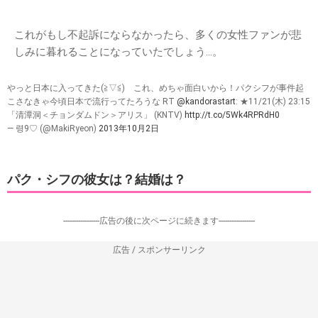
これがもし不起訴にならなかったら、多くの女性ファンが悲
しみに暮れることになっていたでしょう…。
やっと日本に入ってきた(≧▽≦)ゞこれ、めちゃ面白いから！パクシフが事件起
こさなきゃ今頃日本で流行ってたろうな RT
@kandorastart
: ★11/21(木) 23:15
「清潭洞＜チョンダムドン＞アリス」 (KNTV)
http://t.co/5Wk4RPRdH0
— 령9♡ (@MakiRyeon)
2013年10月2日
パク・シフの彼女は？結婚は？
-----------------広告の後に次ページに続きます-----------------
広告 / スポンサーリンク