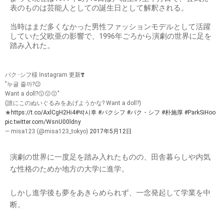
表のものは芸能人としての誕生日として解釈される。
当時はまだ多くなかった男性ファッションモデルとして活躍
していた父欧亜の影響で、1996年ごろから演劇の世界に足を
踏み入れた。
パク･シフ様 Instagram 更新❣️
"누굴 줄까?😉
Want a doll?😗😗😗"
(誰にこのぬいぐるみをあげようかな? Want a doll?)
★
https://t.co/AxlCgH2Hi4
#박시후
#パクシフ
#パク・シフ
#朴施厚
#ParkSiHoo
pic.twitter.com/WsnU00ldny
— misa123 (@misa123_tokyo)
2017年5月12日
演劇の世界に一度足を踏み入れたものの、田舎暮らしや内気
な性格のためか地方の大学に進学。
しかし進学後も夢をあきらめられず、一念発起して学業を中
断。