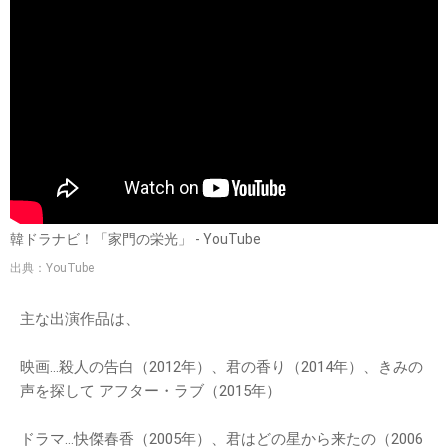
韓ドラナビ！「家門の栄光」 - YouTube
出典：YouTube
主な出演作品は、
映画…殺人の告白（2012年）、君の香り（2014年）、きみの
声を探して アフター・ラブ（2015年）
ドラマ…快傑春香（2005年）、君はどの星から来たの（2006