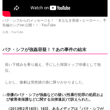
パク・シフからのメッセージも！ 「名もなき英雄＜ヒーロー＞」予
告編ロングver.公開！！ - YouTube
出典：YouTube
パク・シフが強姦容疑！？あの事件の結末
長い下積みを乗り越え、手にした韓国トップ俳優として地
位。
しかし、惨劇は突然彼の身に降りかかりました。
俳優のパク・シフが強姦などの疑い(性暴行犯罪の処罰およ
び被害者保護などに関する法律違反)で訴えられた。
（2013年2月18日）18日、あるメディアは「パク・シフが