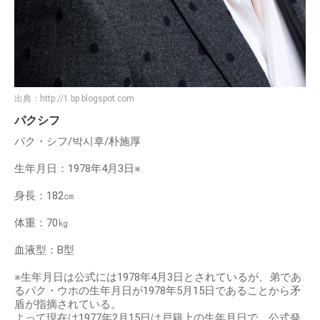
出典：
http://1.bp.blogspot.com
パクシフ
パク・シフ/박시후/朴施厚
生年月日：1978年4月3日※
身長：182㎝
体重：70㎏
血液型：B型
※生年月日は公式には1978年4月3日とされているが、弟であ
るパク・ウホの生年月日が1978年5月15日であることから矛
盾が指摘されている。
よって現在は1977年2月15日は戸籍上の生年月日で、公式発