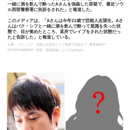
一緒に酒を飲んで酔ったAさんを強姦した容疑で、最近ソウ
ル西部警察署に告訴をされた」と報道した。
このメディアは、「Aさんは今年22歳で芸能人志望生。Aさ
んはパク・シフと一緒に酒を飲んで酔って意識を失った状
態で、目が覚めたところ、某所でレイプをされた状態だっ
たと告訴した」と報道している。
出典：
パク・シフ、芸能人志望生レイプ疑惑で告訴か？…事実確認中 -
ENTERTAINMENT - 韓流・韓国芸能ニュースはKstyle