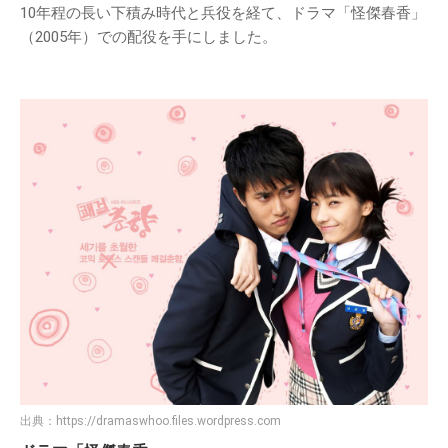
10年程の長い下積み時代と兵役を経て、ドラマ「怪傑春香」
（2005年）での配役を手にしました。
出典：
https://dramaswhoo.files.wordpress.com