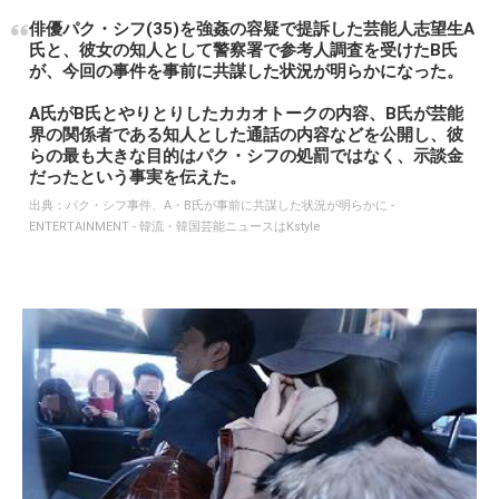
俳優パク・シフ(35)を強姦の容疑で提訴した芸能人志望生A
氏と、彼女の知人として警察署で参考人調査を受けたB氏
が、今回の事件を事前に共謀した状況が明らかになった。
A氏がB氏とやりとりしたカカオトークの内容、B氏が芸能
界の関係者である知人とした通話の内容などを公開し、彼
らの最も大きな目的はパク・シフの処罰ではなく、示談金
だったという事実を伝えた。
出典：
パク・シフ事件、A・B氏が事前に共謀した状況が明らかに -
ENTERTAINMENT - 韓流・韓国芸能ニュースはKstyle