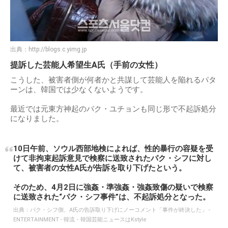
出典：
http://blogs.c.yimg.jp
提訴した芸能人希望生A氏（手前の女性）
こうした、被害者側が何者かと共謀して芸能人を陥れるパタ
ーンは、韓国では少なくないようです。
最近では元東方神起のパク・ユチョンも同じ形で不起訴処分
になりました。
10日午前、ソウル西部地検によれば、性的暴行の容疑を受
けて非拘束起訴意見で検察に送致されたパク・シフに対し
て、被害者の女性A氏が告訴を取り下げたという。
そのため、4月2日に強姦・準強姦・強姦致傷の疑いで検察
に送致された“パク・シフ事件”は、不起訴処分となった。
出典：
パク・シフ側、A氏の告訴取り下げにノーコメント「事件が終決した」 -
ENTERTAINMENT - 韓流・韓国芸能ニュースはKstyle