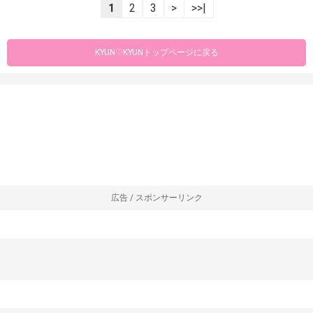
1
2
3
>
>>|
KYUN♡KYUNトップページに戻る
広告 / スポンサーリンク