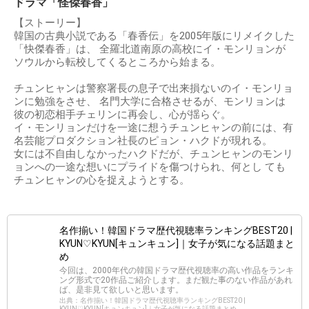
ドラマ「怪傑春香」
【ストーリー】
韓国の古典小説である「春香伝」を2005年版にリメイクした
「快傑春香」は、 全羅北道南原の高校にイ・モンリョンが
ソウルから転校してくるところから始まる。
チュンヒャンは警察署長の息子で出来損ないのイ・モンリョ
ンに勉強をさせ、 名門大学に合格させるが、モンリョンは
彼の初恋相手チェリンに再会し、心が揺らぐ。
イ・モンリョンだけを一途に想うチュンヒャンの前には、有
名芸能プロダクション社長のピョン・ハクドが現れる。
女には不自由しなかったハクドだが、チュンヒャンのモンリ
ョンへの一途な想いにプライドを傷つけられ、何とし ても
チュンヒャンの心を捉えようとする。
名作揃い！韓国ドラマ歴代視聴率ランキングBEST20 |
KYUN♡KYUN[キュンキュン]｜女子が気になる話題まと
め
今回は、2000年代の韓国ドラマ歴代視聴率の高い作品をランキ
ング形式で20作品ご紹介します。まだ観た事のない作品があれ
ば、是非見て欲しいと思います。
出典：名作揃い！韓国ドラマ歴代視聴率ランキングBEST20 |
KYUN♡KYUN[キュンキュン]｜女子が気になる話題まとめ