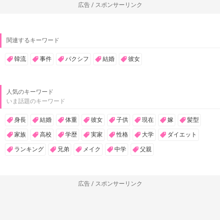
広告 / スポンサーリンク
関連するキーワード
韓流
事件
パクシフ
結婚
彼女
人気のキーワード
いま話題のキーワード
身長
結婚
体重
彼女
子供
現在
嫁
髪型
家族
高校
学歴
実家
性格
大学
ダイエット
ランキング
兄弟
メイク
中学
父親
広告 / スポンサーリンク