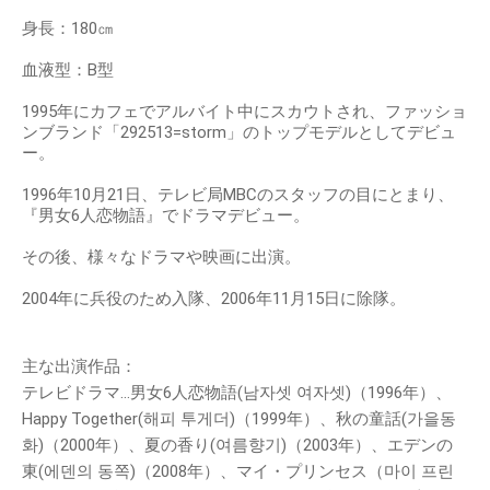
身長：180㎝
血液型：B型
1995年にカフェでアルバイト中にスカウトされ、ファッショ
ンブランド「292513=storm」のトップモデルとしてデビュ
ー。
1996年10月21日、テレビ局MBCのスタッフの目にとまり、
『男女6人恋物語』でドラマデビュー。
その後、様々なドラマや映画に出演。
2004年に兵役のため入隊、2006年11月15日に除隊。
主な出演作品：
テレビドラマ…男女6人恋物語(남자셋 여자셋)（1996年）、
Happy Together(해피 투게더)（1999年）、秋の童話(가을동
화)（2000年）、夏の香り(여름향기)（2003年）、エデンの
東(에덴의 동쪽)（2008年）、マイ・プリンセス（마이 프린