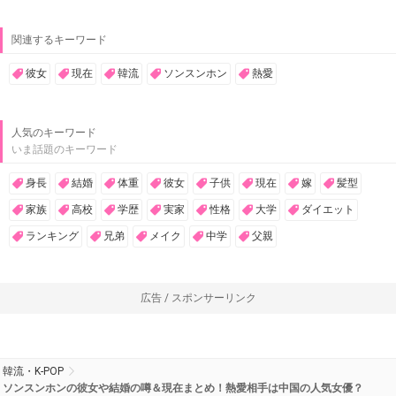
関連するキーワード
彼女
現在
韓流
ソンスンホン
熱愛
人気のキーワード
いま話題のキーワード
身長
結婚
体重
彼女
子供
現在
嫁
髪型
家族
高校
学歴
実家
性格
大学
ダイエット
ランキング
兄弟
メイク
中学
父親
広告 / スポンサーリンク
韓流・K-POP
ソンスンホンの彼女や結婚の噂＆現在まとめ！熱愛相手は中国の人気女優？