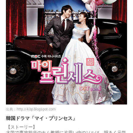
出典：
http://4.bp.blogspot.com
韓国ドラマ「マイ・プリンセス」
【ストーリー】
大学で専攻担当のナム教授に片思い中のソルは、明るく元気