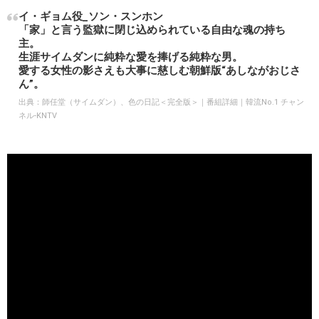
イ・ギョム役_ソン・スンホン
「家」と言う監獄に閉じ込められている自由な魂の持ち
主。
生涯サイムダンに純粋な愛を捧げる純粋な男。
愛する女性の影さえも大事に慈しむ朝鮮版“あしながおじさ
ん”。
出典：
師任堂（サイムダン）、色の日記＜完全版＞｜番組詳細｜韓流No.1 チャン
ネル-KNTV