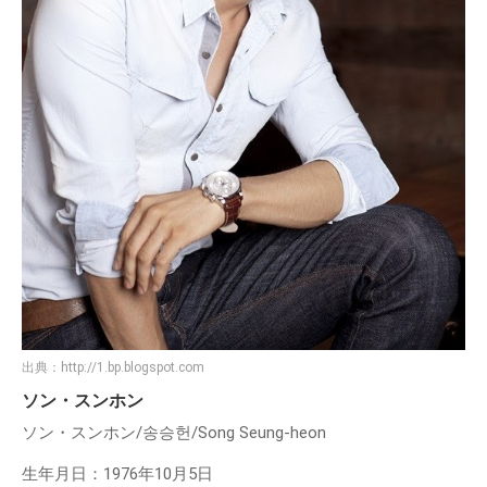
出典：
http://1.bp.blogspot.com
ソン・スンホン
ソン・スンホン/송승헌/Song Seung-heon
生年月日：1976年10月5日