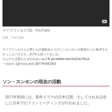
マイプリンセス1話 - YouTube
出典：YouTube
マイプリンセスとか男たちの挽歌あたりのソンスンホンが最高だった😭💕今も
かっこよいけどさ。約7年も経ってるしね。
キムテヒは変わらずかわゆい🙏🏻🌟
pic.twitter.com/luQYav7BzA
— coco☺︎ (@rcoco_exo)
2017年4月25日
ソン・スンホンの現在の活動
2017年初頭には、新作ドラマの日本公開、そしてそれを記念
した日本でのファンミーティングが行われました。