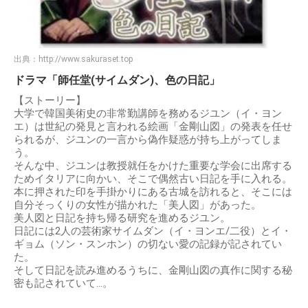
出典：
http://www.sakuraset.top
ドラマ「師任堂(サイムダン)、色の日記」
【ストーリー】
大学で韓国美術史の非常勤講師を務めるジユン（イ・ヨン
エ）は世紀の発見と言われる絵画「金剛山図」の発表を任せ
られるが、ジユンの一言から偽作疑惑が持ち上がってしま
う。
そんな中、ジユンは教授就任をかけた重要な学会に出席する
ためイタリアに向かい、そこで偶然古い日記を手に入れる。
本に押された印を手掛かりにある古城を訪れると、そこには
自分そっくりの女性が描かれた「美人図」があった。
美人図と日記を持ち帰る研究を進めるジユン。
日記には2人の芸術家サイムダン（イ・ヨンエ/二役）とイ・
ギョム（ソン・スンホン）の切ない愛の記録が記されてい
た。
そして日記を読み進めるうちに、金剛山図の真作に関する秘
密も記されていて…。