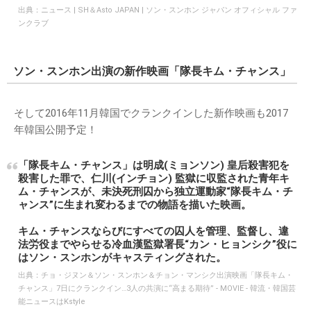
出典：
ニュース | SH＆Asto JAPAN | ソン・スンホン ジャパン オフィシャル ファ
ンクラブ
ソン・スンホン出演の新作映画「隊長キム・チャンス」
そして2016年11月韓国でクランクインした新作映画も2017
年韓国公開予定！
「隊長キム・チャンス」は明成(ミョンソン) 皇后殺害犯を
殺害した罪で、仁川(インチョン) 監獄に収監された青年キ
ム・チャンスが、未決死刑囚から独立運動家“隊長キム・チ
ャンス”に生まれ変わるまでの物語を描いた映画。
キム・チャンスならびにすべての囚人を管理、監督し、違
法労役までやらせる冷血漢監獄署長“カン・ヒョンシク”役に
はソン・スンホンがキャスティングされた。
出典：
チョ・ジヌン＆ソン・スンホン＆チョン・マンシク出演映画「隊長キム・
チャンス」7日にクランクイン…3人の共演に“高まる期待” - MOVIE - 韓流・韓国芸
能ニュースはKstyle