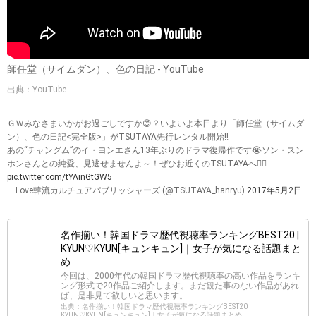
師任堂（サイムダン）、色の日記 - YouTube
出典：YouTube
ＧＷみなさまいかがお過ごしですか😊？いよいよ本日より「師任堂（サイムダ
ン）、色の日記<完全版>」がTSUTAYA先行レンタル開始‼️
あの“チャングム”のイ・ヨンエさん13年ぶりのドラマ復帰作です😭ソン・スン
ホンさんとの純愛、見逃せませんよ～！ぜひお近くのTSUTAYAへ🏃‍♀️
pic.twitter.com/tYAinGtGW5
— Love韓流カルチュアパブリッシャーズ (@TSUTAYA_hanryu)
2017年5月2日
名作揃い！韓国ドラマ歴代視聴率ランキングBEST20 |
KYUN♡KYUN[キュンキュン]｜女子が気になる話題まと
め
今回は、2000年代の韓国ドラマ歴代視聴率の高い作品をランキ
ング形式で20作品ご紹介します。まだ観た事のない作品があれ
ば、是非見て欲しいと思います。
出典：名作揃い！韓国ドラマ歴代視聴率ランキングBEST20 |
KYUN♡KYUN[キュンキュン]｜女子が気になる話題まとめ