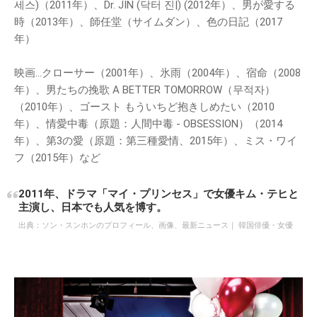
세스)（2011年）、Dr. JIN (닥터 진|) (2012年）、男が愛する
時（2013年）、師任堂（サイムダン）、色の日記（2017
年）
映画…クローサー（2001年）、氷雨（2004年）、宿命（2008
年）、男たちの挽歌 A BETTER TOMORROW（무적자）
（2010年）、ゴースト もういちど抱きしめたい（2010
年）、情愛中毒（原題：人間中毒 - OBSESSION）（2014
年）、第3の愛（原題：第三種愛情、2015年）、ミス・ワイ
フ（2015年）など
2011年、ドラマ「マイ・プリンセス」で女優キム・テヒと
主演し、日本でも人気を博す。
出典：
ソン・スンホンのプロフィール、画像、最新ニュース｜ 韓国俳優・女優