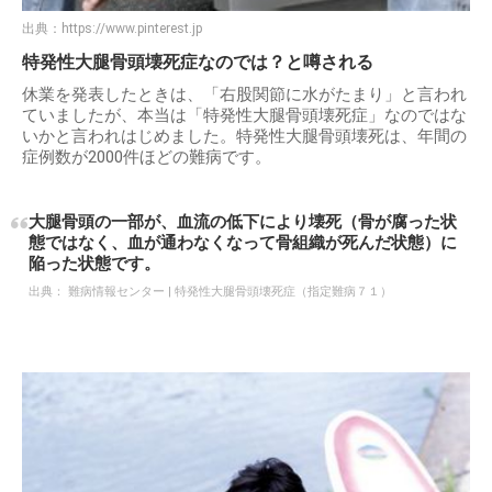
出典：
https://www.pinterest.jp
特発性大腿骨頭壊死症なのでは？と噂される
休業を発表したときは、「右股関節に水がたまり」と言われ
ていましたが、本当は「特発性大腿骨頭壊死症」なのではな
いかと言われはじめました。特発性大腿骨頭壊死は、年間の
症例数が2000件ほどの難病です。
大腿骨頭の一部が、血流の低下により壊死（骨が腐った状
態ではなく、血が通わなくなって骨組織が死んだ状態）に
陥った状態です。
出典：
難病情報センター | 特発性大腿骨頭壊死症（指定難病７１）