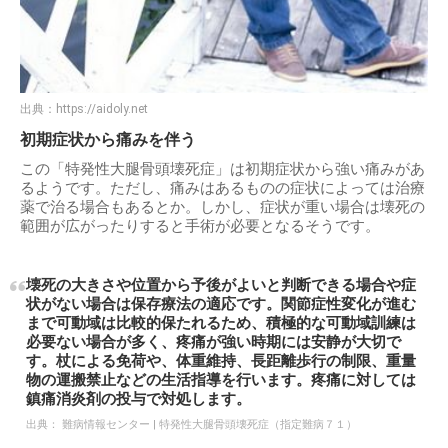
出典：
https://aidoly.net
初期症状から痛みを伴う
この「特発性大腿骨頭壊死症」は初期症状から強い痛みがあ
るようです。ただし、痛みはあるものの症状によっては治療
薬で治る場合もあるとか。しかし、症状が重い場合は壊死の
範囲が広がったりすると手術が必要となるそうです。
壊死の大きさや位置から予後がよいと判断できる場合や症
状がない場合は保存療法の適応です。関節症性変化が進む
まで可動域は比較的保たれるため、積極的な可動域訓練は
必要ない場合が多く、疼痛が強い時期には安静が大切で
す。杖による免荷や、体重維持、長距離歩行の制限、重量
物の運搬禁止などの生活指導を行います。疼痛に対しては
鎮痛消炎剤の投与で対処します。
出典：
難病情報センター | 特発性大腿骨頭壊死症（指定難病７１）