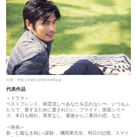
出典：
http://static.pinky-media.jp
代表作品
＜ドラマ＞
ベストフレンド、精霊流し〜あなたを忘れない〜、いつもふ
たりで、愛するために愛されたい、プライド、医龍シリー
ズ、本日も晴れ。異常なし、最後から二番目の恋、など
＜映画＞
新・仁義なき戦い-謀殺-、機関車先生、明日の記憶、スマイ