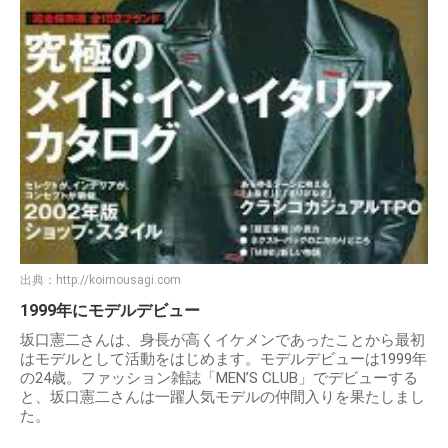
出典：
http://koimousagi.com
1999年にモデルデビュー
坂口憲二さんは、身長が高くイケメンであったことから最初
はモデルとして活動をはじめます。モデルデビューは1999年
の24歳。ファッション雑誌「MEN’S CLUB」でデビューする
と、坂口憲二さんは一躍人気モデルの仲間入りを果たしまし
た。