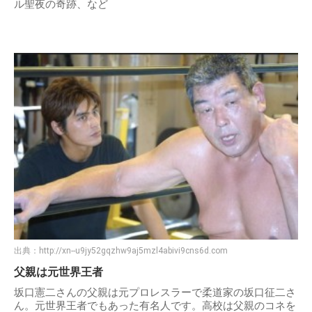
ル聖夜の奇跡、など
出典：
http://xn--u9jy52gqzhw9aj5mzl4abivi9cns6d.com
父親は元世界王者
坂口憲二さんの父親は元プロレスラーで柔道家の坂口征二さ
ん。元世界王者でもあった有名人です。高校は父親のコネを