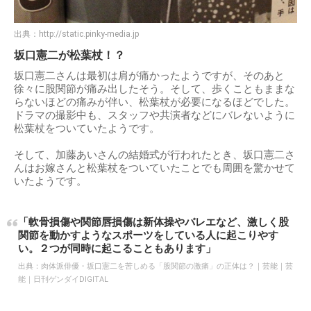
出典：
http://static.pinky-media.jp
坂口憲二が松葉杖！？
坂口憲二さんは最初は肩が痛かったようですが、そのあと
徐々に股関節が痛み出したそう。そして、歩くこともままな
らないほどの痛みが伴い、松葉杖が必要になるほどでした。
ドラマの撮影中も、スタッフや共演者などにバレないように
松葉杖をついていたようです。
そして、加藤あいさんの結婚式が行われたとき、坂口憲二さ
んはお嫁さんと松葉杖をついていたことでも周囲を驚かせて
いたようです。
「軟骨損傷や関節唇損傷は新体操やバレエなど、激しく股
関節を動かすようなスポーツをしている人に起こりやす
い。２つが同時に起こることもあります」
出典：
肉体派俳優・坂口憲二を苦しめる「股関節の激痛」の正体は？｜芸能｜芸
能｜日刊ゲンダイDIGITAL