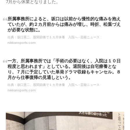
7月から休業となりました。
所属事務所によると、坂口は以前から慢性的な痛みを抱え
ていたが、約２カ月前からは痛みが増し、時折、松葉づえ
が必要な状態に。
出典：
坂口憲二、股関節痛で１カ月休養 入院へ - 芸能ニュース :
nikkansports.com
一方、所属事務所では「手術の必要はなく、入院は１０日
程度と思われます」としている。退院後は自宅療養とな
り、７月に予定していた単発ドラマ収録もキャンセル。８
月から仕事復帰の見通しという。
出典：
坂口憲二、股関節痛で１カ月休養 入院へ - 芸能ニュース :
nikkansports.com