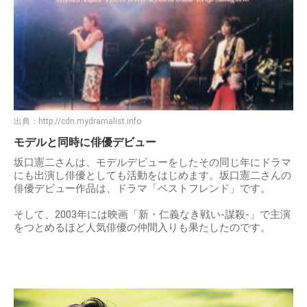
出典：
http://cdn.mydramalist.info
モデルと同時に俳優デビュー
坂口憲二さんは、モデルデビューをしたその同じ年にドラマ
にも出演し俳優としても活動をはじめます。坂口憲二さんの
俳優デビュー作品は、ドラマ「ベストフレンド」です。
そして、2003年には映画「新・仁義なき戦い-謀殺-」で主演
をつとめるほど人気俳優の仲間入りも果たしたのです。