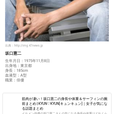
出典：
http://img.47news.jp
坂口憲二
生年月日：1975年11月8日
出身地：東京都
身長：185cm
血液型：A型
職業：俳優
筋肉が凄い！坂口憲二の身長や体重＆サーフィンの腕
前まとめ | KYUN♡KYUN[キュンキュン]｜女子が気にな
る話題まとめ
イケメン俳優の坂口憲二さんの気になる身長や体重はどれくら