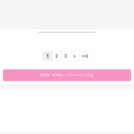
----------------------------------------------------------------
1
2
3
>
>>|
KYUN♡KYUNトップページに戻る