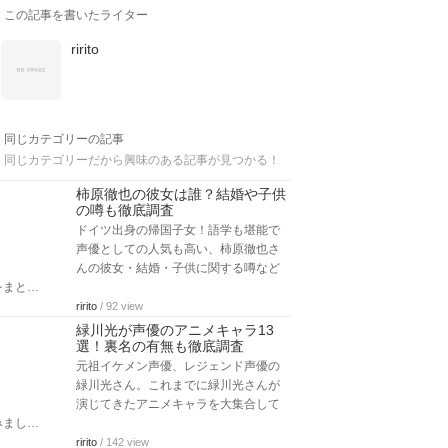
この記事を書いたライター
ririto
同じカテゴリーの記事
同じカテゴリーだから興味のある記事が見つかる！
柿原徹也の彼女は誰？結婚や子供
の噂も徹底調査
ドイツ出身の帰国子女！語学も堪能で
声優としての人気も高い、柿原徹也さ
んの彼女・結婚・子供に関する噂など
をまと…
ririto
/ 92 view
緑川光が声優のアニメキャラ13
選！裏名の有無も徹底調査
元祖イケメン声優、レジェンド声優の
緑川光さん。これまでに緑川光さんが
演じてきたアニメキャラを大集合して
みまし…
ririto
/ 142 view