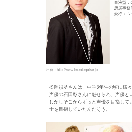
血液型：
所属事務
愛称：つ
出典：
http://www.imenterprise.jp
松岡禎丞さんは、中学3年生の頃に様
声優の石田彰さんに魅せられ、声優と
しかしそこからずっと声優を目指して
士を目指していたんだそう。