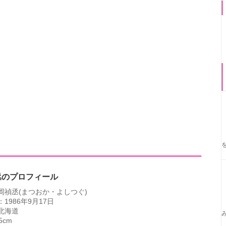
丞のプロフィール
岡禎丞(まつおか・よしつぐ)
1986年9月17日
北海道
5cm