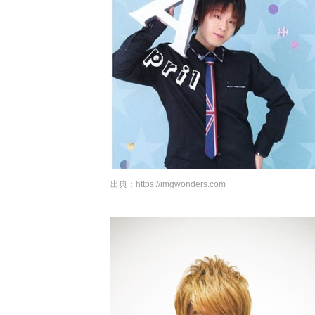
出典：
https://imgwonders.com