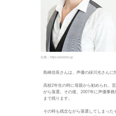
出典：
https://ameblo.jp
島崎信長さんは、声優の緑川光さんに
高校2年生の時に母親から勧められ、
がら落選。その後、2007年に声優事
まで残ります。
その時も残念ながら落選してしまった