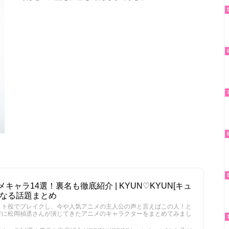
ャラ14選！裏名も徹底紹介 | KYUN♡KYUN[キュ
になる話題まとめ
リト役でブレイクし、今や人気アニメの主人公の声と言えばこの人！と
でに松岡禎丞さんが演じてきたアニメのキャラクターをまとめてみまし