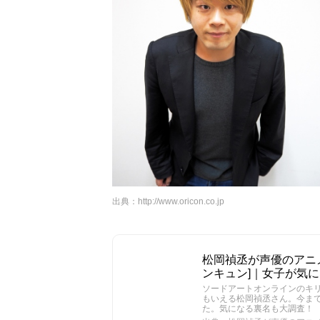
出典：
http://www.oricon.co.jp
松岡禎丞が声優のアニメキ
ンキュン]｜女子が気
ソードアートオンラインのキ
もいえる松岡禎丞さん。今ま
た。気になる裏名も大調査！