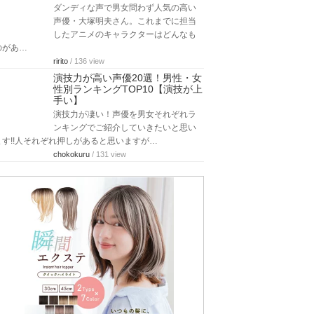
ダンディな声で男女問わず人気の高い
声優・大塚明夫さん。これまでに担当
したアニメのキャラクターはどんなも
のがあ…
ririto
/ 136 view
演技力が高い声優20選！男性・女
性別ランキングTOP10【演技が上
手い】
演技力が凄い！声優を男女それぞれラ
ンキングでご紹介していきたいと思い
ます!!人それぞれ押しがあると思いますが…
chokokuru
/ 131 view