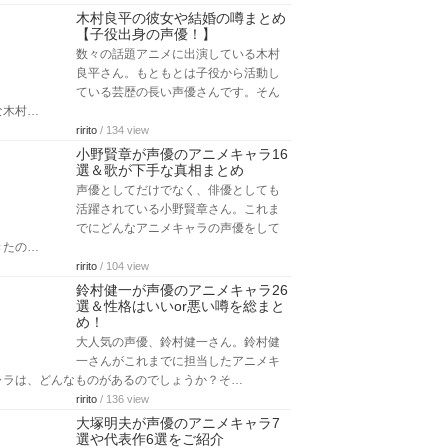
木村良平の彼女や結婚の噂まとめ
【子役出身の声優！】
数々の話題アニメに出演している木村
良平さん。もともとは子役から活動し
ている芸歴の長い声優さんです。そん
な木村…
ririto
/ 134 view
小野賢章が声優のアニメキャラ16
選＆歌が下手な真相まとめ
声優としてだけでなく、俳優としても
活躍されている小野賢章さん。これま
でにどんなアニメキャラの声優をして
きたの…
ririto
/ 104 view
鈴村健一が声優のアニメキャラ26
選＆性格はいいor悪い噂を総まと
め！
大人気の声優、鈴村健一さん。鈴村健
一さんがこれまでに担当したアニメキ
ャラは、どんなものがあるのでしょうか？そ…
ririto
/ 136 view
大塚明夫が声優のアニメキャラ7
選や代表作6選をご紹介