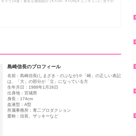
ャラ14選！裏名も徹底紹介 | KYUN♡KYUN[キュンキュン]｜女子が
島崎信長のプロフィール
名前：島崎信長(しまざき・のぶなが)※「崎」の正しい表記
は、「大」の部分が「立」になっている方
生年月日：1988年1月26日
出身地：宮城県
身長：174cm
血液型：A型
所属事務所：青二プロダクション
愛称：信長、ザッキーなど