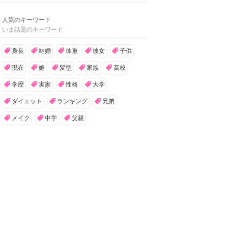
人気のキーワード
いま話題のキーワード
身長
結婚
体重
彼女
子供
現在
嫁
髪型
家族
高校
学歴
実家
性格
大学
ダイエット
ランキング
兄弟
メイク
中学
父親