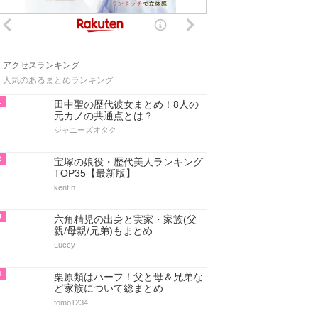
アクセスランキング
人気のあるまとめランキング
1
田中聖の歴代彼女まとめ！8人の
元カノの共通点とは？
ジャニーズオタク
2
宝塚の娘役・歴代美人ランキング
TOP35【最新版】
kent.n
3
六角精児の出身と実家・家族(父
親/母親/兄弟)もまとめ
Luccy
4
栗原類はハーフ！父と母＆兄弟な
ど家族について総まとめ
tomo1234