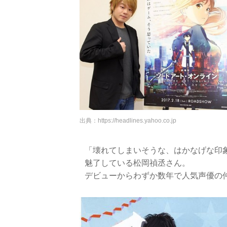
出典：
https://headlines.yahoo.co.jp
「壊れてしまいそうな、はかなげな印
魅了している松岡禎丞さん。
デビューからわずか数年で人気声優の