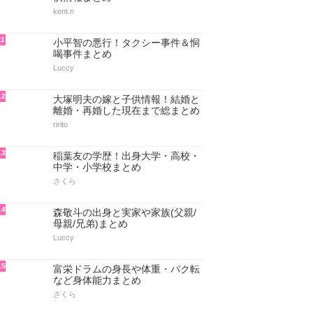
kent.n
11
小平智の悪行！タクシー事件＆恫
喝事件まとめ
Luccy
12
大塚明夫の嫁と子供情報！結婚と
離婚・再婚した現在まで総まとめ
ririto
13
稲葉友の学歴！出身大学・高校・
中学・小学校まとめ
さくら
14
森敬斗の出身と実家や家族(父親/
母親/兄弟)まとめ
Luccy
15
富栄ドラムの身長や体重・バク転
など身体能力まとめ
さくら