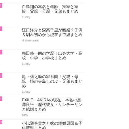
5
白鳥翔の本名と年齢、実家と家
族！父親・母親・兄弟もまとめ
Luccy
6
江口洋介と森高千里が離婚？子供
＆馴れ初めから現在まで総まとめ
rirakumama
7
梅田修一朗の学歴！出身大学・高
校・中学・小学校まとめ
Luccy
8
尾上菊之助の家系図！父親・母
親・姉の寺島しのぶ・兄弟もまと
め
Luccy
9
EXILE・AKIRAの現在！本名の黒
澤良平・歴代彼女・リンチーリン
と結婚まとめ
piko
10
小比類巻貴之と嫁の離婚原因＆子
供情報まとめ