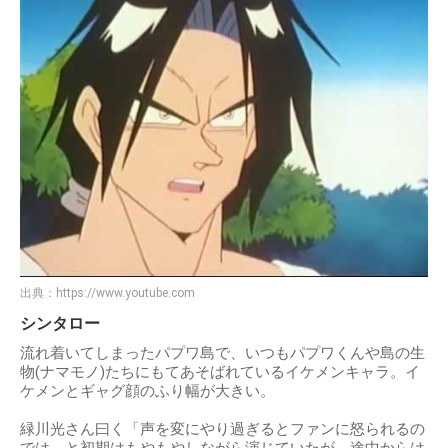
出典：
https://www.youtube.com
シンタロー
流れ着いてしまったパプワ島で、いつもパプワくんや島の生
物(ナマモノ)たちにもてあそばれているイケメンキャラ。イ
ケメンとギャグ顔のふり幅が大きい。
緑川光さん曰く「声を変にやり過ぎるとファンに怒られるの
では、と初期はもやもやしながら演じていたが、途中からは