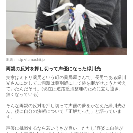
出典：
http://tamashii.jp
両親の反対を押し切って声優になった緑川光
実家はミドリ薬局という町の薬局屋さんで、長男である緑川
光さんに対してご両親は薬剤師にして跡を継がせようと考え
ていたんだそう。(現在は道路拡張整理のために立ち退き、
無くなっている)
そんな両親の反対を押し切って声優の夢をかなえた緑川光さ
ん。後に自分の決断について「正解だった」と語っていま
す。
声優に挑戦するなら若いうちが良い、ただし”容姿に自信が