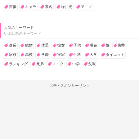
声優
キャラ
裏名
緑川光
アニメ
人気のキーワード
いま話題のキーワード
身長
結婚
体重
彼女
子供
現在
嫁
髪型
家族
高校
学歴
実家
性格
大学
ダイエット
ランキング
兄弟
メイク
中学
父親
広告 / スポンサーリンク