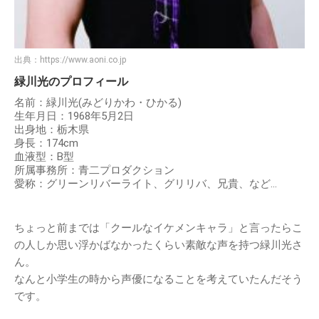
出典：
https://www.aoni.co.jp
緑川光のプロフィール
名前：緑川光(みどりかわ・ひかる)
生年月日：1968年5月2日
出身地：栃木県
身長：174cm
血液型：B型
所属事務所：青二プロダクション
愛称：グリーンリバーライト、グリリバ、兄貴、など…
ちょっと前までは「クールなイケメンキャラ」と言ったらこ
の人しか思い浮かばなかったくらい素敵な声を持つ緑川光さ
ん。
なんと小学生の時から声優になることを考えていたんだそう
です。