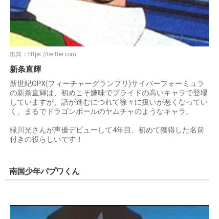
出典：
https://twitter.com
新条直輝
新世紀GPX(フィーチャーグランプリ)サイバーフォーミュラ
の新条直輝は、初めこそ嫌味でプライドの高いキャラで登場
していますが、話が進むにつれて徐々に扱いが悪くなってい
く、まるでドラゴンボールのヤムチャのようなキャラ。
緑川光さんが声優デビューして4年目、初めて獲得した名前
付きの役らしいです！
南国少年パプワくん