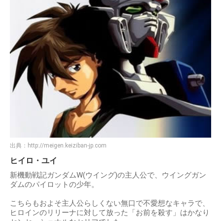
出典：
http://meigen.keiziban-jp.com
ヒイロ・ユイ
新機動戦記ガンダムW(ウイング)の主人公で、ウイングガン
ダムのパイロットの少年。
こちらもおよそ主人公らしくない無口で不愛想なキャラで、
ヒロインのリリーナに対して放った「お前を殺す」はかなり