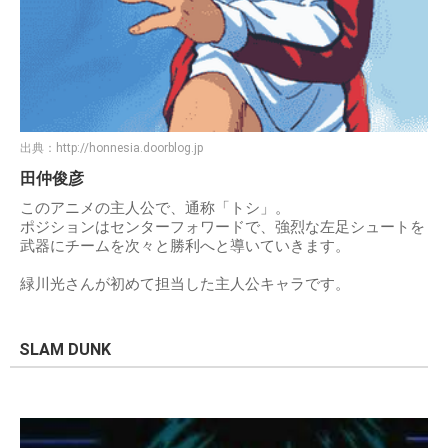
出典：
http://honnesia.doorblog.jp
田仲俊彦
このアニメの主人公で、通称「トシ」。
ポジションはセンターフォワードで、強烈な左足シュートを
武器にチームを次々と勝利へと導いていきます。
緑川光さんが初めて担当した主人公キャラです。
SLAM DUNK