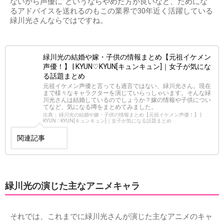
ないから声優に”というならやめた方が良いなど、ためにな
るアドバイスを送れるのもこの業界で30年近く活躍している
緑川光さんならではですね。
緑川光の結婚や嫁・子供の情報まとめ【元祖イケメン
声優！】 | KYUN♡KYUN[キュンキュン]｜女子が気にな
る話題まとめ
元祖イケメン声優と言っても過言ではない、緑川光さん。現在
まで様々なキャラクターを演じていらっしゃいます。そんな緑
川光さんは結婚しているのでしょうか？嫁の情報や子供につい
てなど、気になる噂をまとめてみました。
出典： 緑川光の結婚や嫁・子供の情報まとめ【元祖イケメン声優！】 |
KYUN♡KYUN[キュンキュン]｜女子が気になる話題まとめ
関連記事
緑川光の演じた主なアニメキャラ
それでは、これまでに緑川光さんが演じた主なアニメのキャ