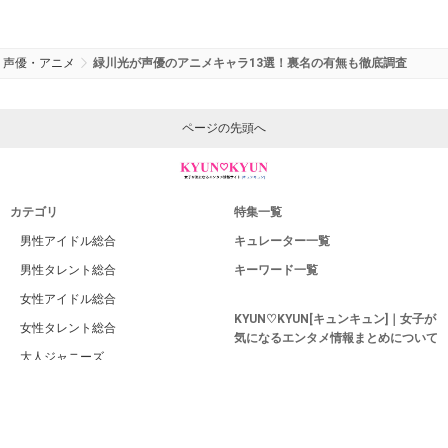
声優・アニメ
緑川光が声優のアニメキャラ13選！裏名の有無も徹底調査
ページの先頭へ
カテゴリ
特集一覧
男性アイドル総合
キュレーター一覧
男性タレント総合
キーワード一覧
女性アイドル総合
KYUN♡KYUN[キュンキュン]｜女子が
女性タレント総合
気になるエンタメ情報まとめについて
大人ジャニーズ
運営者
若手ジャニーズ
利用規約
ジャニーズJr.
プライバシー
EXILE系