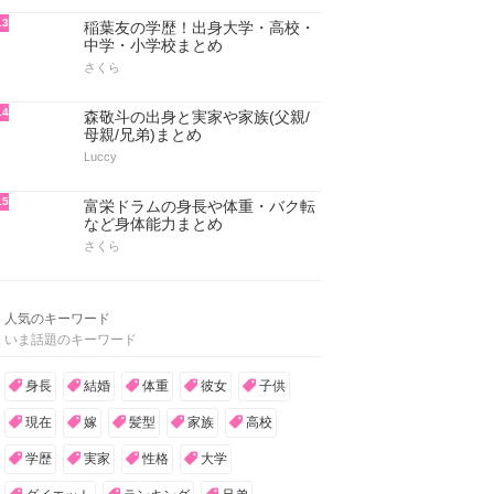
13
稲葉友の学歴！出身大学・高校・
中学・小学校まとめ
さくら
14
森敬斗の出身と実家や家族(父親/
母親/兄弟)まとめ
Luccy
15
富栄ドラムの身長や体重・バク転
など身体能力まとめ
さくら
人気のキーワード
いま話題のキーワード
身長
結婚
体重
彼女
子供
現在
嫁
髪型
家族
高校
学歴
実家
性格
大学