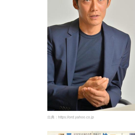
出典：
https://ord.yahoo.co.jp