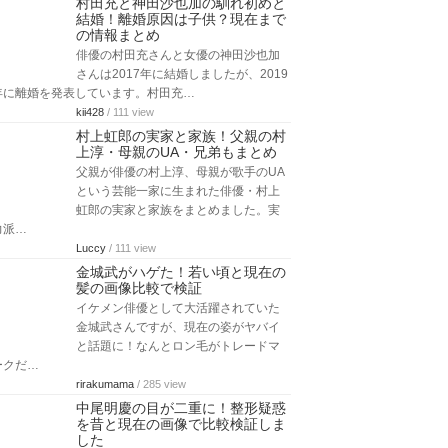
村田充と神田沙也加の馴れ初めと
結婚！離婚原因は子供？現在まで
の情報まとめ
俳優の村田充さんと女優の神田沙也加
さんは2017年に結婚しましたが、2019
年に離婚を発表しています。村田充…
kii428
/ 111 view
村上虹郎の実家と家族！父親の村
上淳・母親のUA・兄弟もまとめ
父親が俳優の村上淳、母親が歌手のUA
という芸能一家に生まれた俳優・村上
虹郎の実家と家族をまとめました。実
力派…
Luccy
/ 111 view
金城武がハゲた！若い頃と現在の
髪の画像比較で検証
イケメン俳優として大活躍されていた
金城武さんですが、現在の姿がヤバイ
と話題に！なんとロン毛がトレードマ
ークだ…
rirakumama
/ 285 view
中尾明慶の目が二重に！整形疑惑
を昔と現在の画像で比較検証しま
した