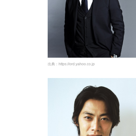
出典：
https://ord.yahoo.co.jp