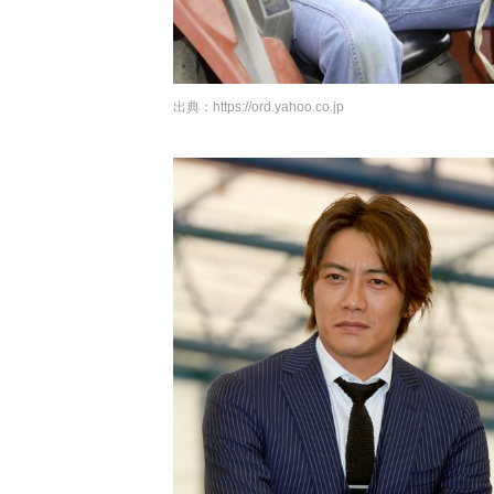
出典：
https://ord.yahoo.co.jp