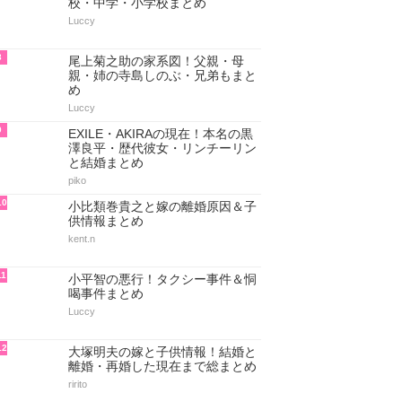
校・中学・小学校まとめ
Luccy
8
尾上菊之助の家系図！父親・母
親・姉の寺島しのぶ・兄弟もまと
め
Luccy
9
EXILE・AKIRAの現在！本名の黒
澤良平・歴代彼女・リンチーリン
と結婚まとめ
piko
10
小比類巻貴之と嫁の離婚原因＆子
供情報まとめ
kent.n
11
小平智の悪行！タクシー事件＆恫
喝事件まとめ
Luccy
12
大塚明夫の嫁と子供情報！結婚と
離婚・再婚した現在まで総まとめ
ririto