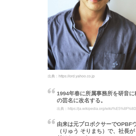
出典：
https://ord.yahoo.co.jp
1994年春に所属事務所を研音
の芸名に改名する。
出典：
https://ja.wikipedia.org/wiki/%E
由来は元プロボクサーでOPB
（りゅう そりまち）で、社長