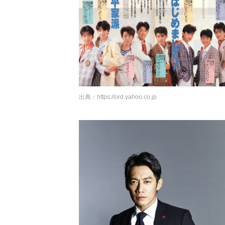
出典：
https://ord.yahoo.co.jp