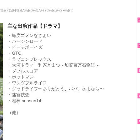
5%8F%8D%E7%94%BA%E9%9A%86%E5%8F%B2
主な出演作品【ドラマ】
・毎度ゴメンなさぁい
・バージンロード
・ビーチボーイズ
・GTO
・ラブコンプレックス
・大河ドラマ 利家とまつ～加賀百万石物語～
・ダブルスコア
・ホットマン
・ワンダフルライフ
・グッドライフ〜ありがとう、パパ。さよなら〜
・迷宮捜査
・相棒 season14
（他）