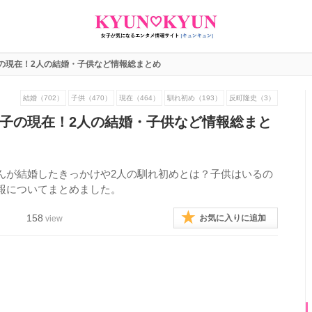
の現在！2人の結婚・子供など情報総まとめ
結婚（702）
子供（470）
現在（464）
馴れ初め（193）
反町隆史（3）
子の現在！2人の結婚・子供など情報総まと
んが結婚したきっかけや2人の馴れ初めとは？子供はいるの
報についてまとめました。
158
お気に入りに追加
view