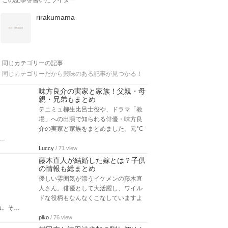
この記事を書いたライター
rirakumama
同じカテゴリーの記事
同じカテゴリーだから興味のある記事が見つかる！
味方良介の実家と家族！父親・母
親・兄弟もまとめ
テニミュ柳生比呂士役や、ドラマ「教
場」への出演で知られる俳優・味方良
介の実家と家族をまとめました。元°C-
u…
Luccy
/ 71 view
藤木直人が結婚した嫁とは？子供
の情報も総まとめ
優しい雰囲気が漂うイケメンの藤木直
人さん。俳優として大活躍し、ワイル
ドな役柄もなんなくこなしていますよ
ね。そ…
piko
/ 76 view