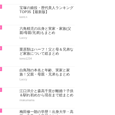
2
宝塚の娘役・歴代美人ランキング
TOP35【最新版】
kent.n
3
六角精児の出身と実家・家族(父
親/母親/兄弟)もまとめ
Luccy
4
栗原類はハーフ！父と母＆兄弟な
ど家族について総まとめ
tomo1234
5
白鳥翔の本名と年齢、実家と家
族！父親・母親・兄弟もまとめ
Luccy
6
江口洋介と森高千里が離婚？子供
＆馴れ初めから現在まで総まとめ
rirakumama
7
梅田修一朗の学歴！出身大学・高