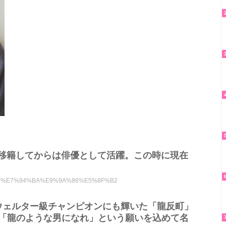
に移籍してからは俳優として活躍。この時に現在
5%8F%8D%E7%94%BA%E9%9A%86%E5%8F%B2
Fウェルター級チャンピオンにも輝いた「龍反町」
が「龍のような男になれ」という願いを込めて名