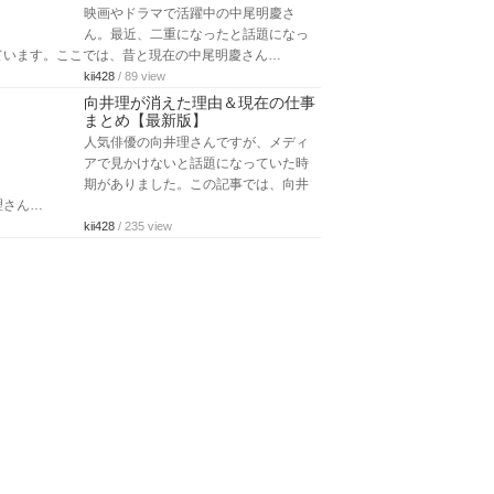
映画やドラマで活躍中の中尾明慶さ
ん。最近、二重になったと話題になっ
ています。ここでは、昔と現在の中尾明慶さん…
kii428
/ 89 view
向井理が消えた理由＆現在の仕事
まとめ【最新版】
人気俳優の向井理さんですが、メディ
アで見かけないと話題になっていた時
期がありました。この記事では、向井
理さん…
kii428
/ 235 view