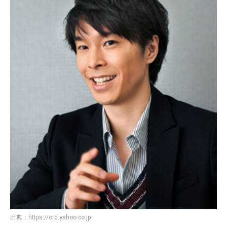
出典：
https://ord.yahoo.co.jp