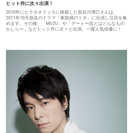
ヒット作に次々出演！
2010年にヒラタオフィスに移籍した長谷川博己さんは、
2011年10月放送のドラマ「家政婦のミタ」に出演し注目を集
めます。その後、「MOZU」や「デート〜恋とはどんなもの
かしら〜」などヒット作に次々と出演。一躍人気俳優に！