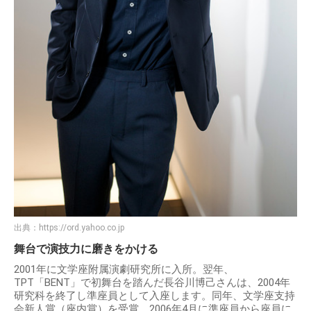
出典：
https://ord.yahoo.co.jp
舞台で演技力に磨きをかける
2001年に文学座附属演劇研究所に入所。翌年、
TPT「BENT」で初舞台を踏んだ長谷川博己さんは、2004年
研究科を終了し準座員として入座します。同年、文学座支持
会新人賞（座内賞）を受賞。2006年4月に準座員から座員に