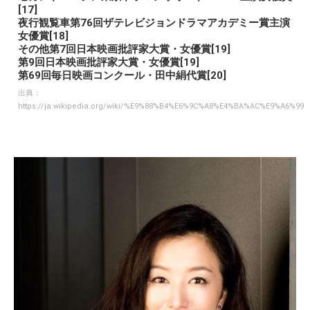
[17]
夜行観覧車第76回ザテレビジョンドラマアカデミー賞主演
女優賞[18]
その他第7回日本映画批評家大賞・女優賞[19]
第9回日本映画批評家大賞・女優賞[19]
第69回毎日映画コンクール・田中絹代賞[20]
出典：
https://ja.wikipedia.org/wiki/%E9%88%B4%E6%9C%A8%E4%BA%AC%E9%A6%99