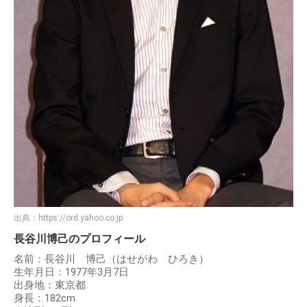
出典：
https://ord.yahoo.co.jp
長谷川博己のプロフィール
名前：長谷川 博己（はせがわ ひろき）
生年月日：1977年3月7日
出身地：東京都
身長：182cm