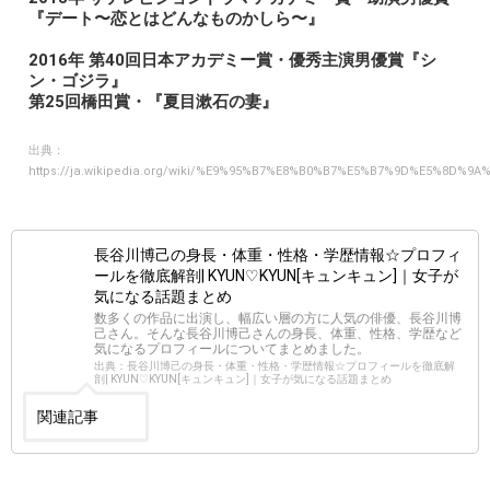
『デート〜恋とはどんなものかしら〜』
2016年 第40回日本アカデミー賞・優秀主演男優賞『シ
ン・ゴジラ』
第25回橋田賞・『夏目漱石の妻』
出典：
https://ja.wikipedia.org/wiki/%E9%95%B7%E8%B0%B7%E5%B7%9D%E5%8D%9A
長谷川博己の身長・体重・性格・学歴情報☆プロフィ
ールを徹底解剖| KYUN♡KYUN[キュンキュン]｜女子が
気になる話題まとめ
数多くの作品に出演し、幅広い層の方に人気の俳優、長谷川博
己さん。そんな長谷川博己さんの身長、体重、性格、学歴など
気になるプロフィールについてまとめました。
出典：長谷川博己の身長・体重・性格・学歴情報☆プロフィールを徹底解
剖| KYUN♡KYUN[キュンキュン]｜女子が気になる話題まとめ
関連記事