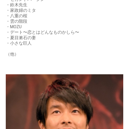
・鈴木先生
・家政婦のミタ
・八重の桜
・雲の階段
・MOZU
・デート〜恋とはどんなものかしら〜
・夏目漱石の妻
・小さな巨人
（他）