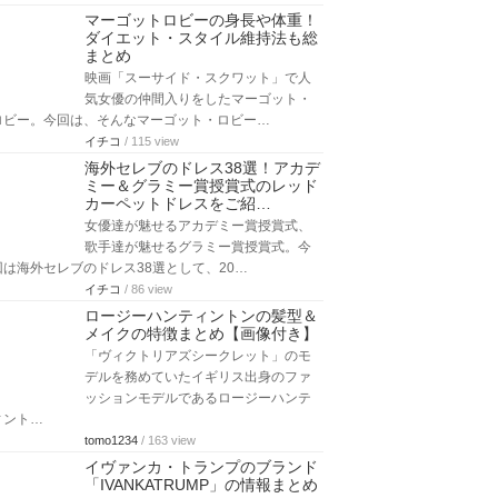
マーゴットロビーの身長や体重！
ダイエット・スタイル維持法も総
まとめ
映画「スーサイド・スクワット」で人
気女優の仲間入りをしたマーゴット・
ロビー。今回は、そんなマーゴット・ロビー…
イチコ
/ 115 view
海外セレブのドレス38選！アカデ
ミー＆グラミー賞授賞式のレッド
カーペットドレスをご紹…
女優達が魅せるアカデミー賞授賞式、
歌手達が魅せるグラミー賞授賞式。今
回は海外セレブのドレス38選として、20…
イチコ
/ 86 view
ロージーハンティントンの髪型＆
メイクの特徴まとめ【画像付き】
「ヴィクトリアズシークレット」のモ
デルを務めていたイギリス出身のファ
ッションモデルであるロージーハンテ
ィント…
tomo1234
/ 163 view
イヴァンカ・トランプのブランド
「IVANKATRUMP」の情報まとめ