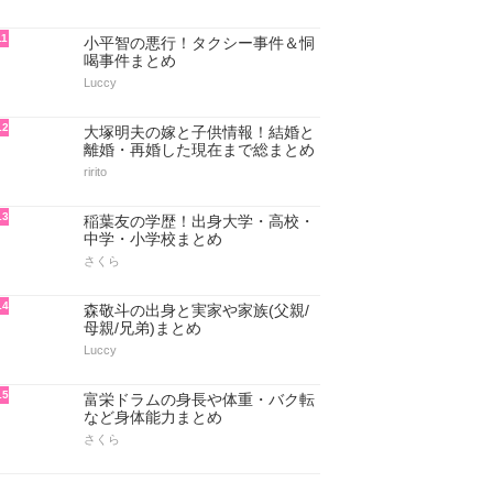
11
小平智の悪行！タクシー事件＆恫
喝事件まとめ
Luccy
12
大塚明夫の嫁と子供情報！結婚と
離婚・再婚した現在まで総まとめ
ririto
13
稲葉友の学歴！出身大学・高校・
中学・小学校まとめ
さくら
14
森敬斗の出身と実家や家族(父親/
母親/兄弟)まとめ
Luccy
15
富栄ドラムの身長や体重・バク転
など身体能力まとめ
さくら