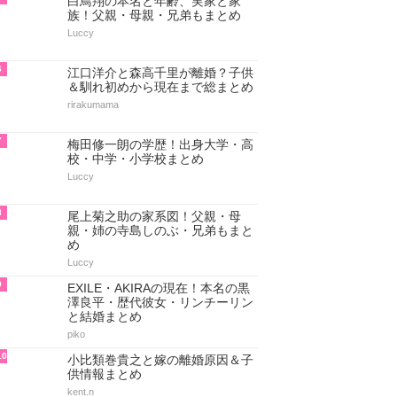
白鳥翔の本名と年齢、実家と家
族！父親・母親・兄弟もまとめ
Luccy
6
江口洋介と森高千里が離婚？子供
＆馴れ初めから現在まで総まとめ
rirakumama
7
梅田修一朗の学歴！出身大学・高
校・中学・小学校まとめ
Luccy
8
尾上菊之助の家系図！父親・母
親・姉の寺島しのぶ・兄弟もまと
め
Luccy
9
EXILE・AKIRAの現在！本名の黒
澤良平・歴代彼女・リンチーリン
と結婚まとめ
piko
10
小比類巻貴之と嫁の離婚原因＆子
供情報まとめ
kent.n