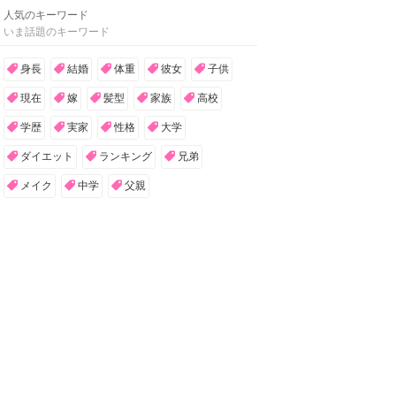
人気のキーワード
いま話題のキーワード
身長
結婚
体重
彼女
子供
現在
嫁
髪型
家族
高校
学歴
実家
性格
大学
ダイエット
ランキング
兄弟
メイク
中学
父親