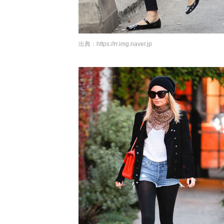
出典：
https://rr.img.naver.jp