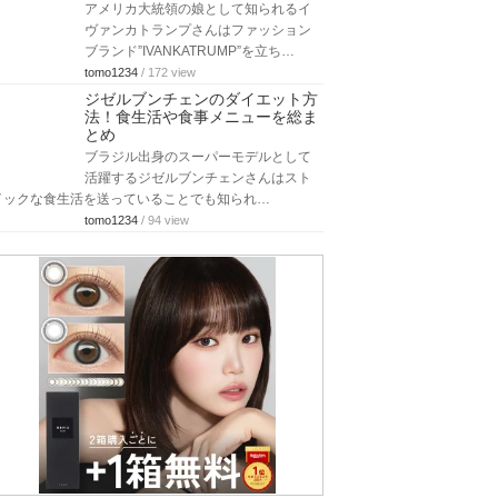
アメリカ大統領の娘として知られるイ
ヴァンカトランプさんはファッション
ブランド”IVANKATRUMP”を立ち…
tomo1234
/ 172 view
ジゼルブンチェンのダイエット方
法！食生活や食事メニューを総ま
とめ
ブラジル出身のスーパーモデルとして
活躍するジゼルブンチェンさんはスト
イックな食生活を送っていることでも知られ…
tomo1234
/ 94 view