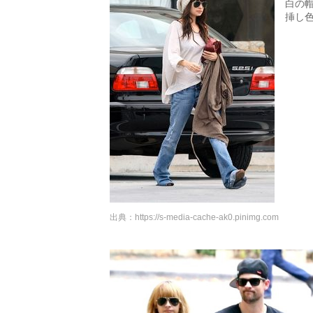
白の
挿し
出典：
https://s-media-cache-ak0.pinimg.com