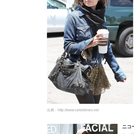
出典：
http://www.celebtimes.net
ニコ