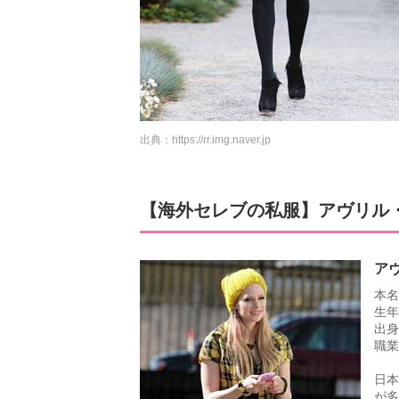
出典：
https://rr.img.naver.jp
【海外セレブの私服】アヴリル・
ア
本名
生年
出身
職業
日本
が多