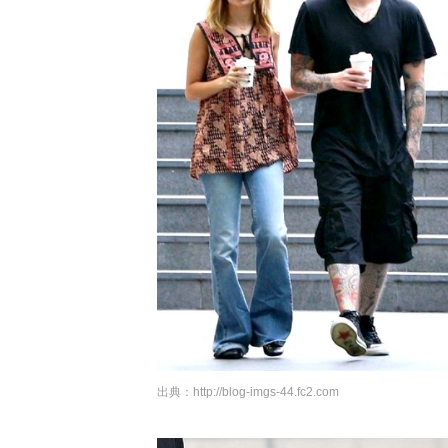
出典：
http://blog-imgs-44.fc2.com