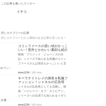
この記事を書いたライター
イチコ
同じカテゴリーの記事
同じカテゴリーだから興味のある記事が見つかる！
コリンファースの若い頃がかっこ
いい！意外とかわいい素顔も紹介
映画「ブリジット・ジョーンズの日
記」シリーズで知られる俳優のコリン
ファースさんは現在もかっこいいと言
われてい…
tomo1234
/ 160 view
キーラナイトレイの身長＆私服フ
ァッション！シャネルの広告塔
シャネルの広告塔としても活躍し、映
画「パイレーツ・オブ・カリビアン」
シリーズへの出演でも知られるイギリ
ス女優…
tomo1234
/ 109 view