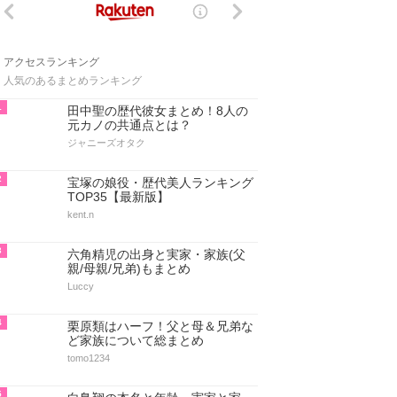
アクセスランキング
人気のあるまとめランキング
1
田中聖の歴代彼女まとめ！8人の
元カノの共通点とは？
ジャニーズオタク
2
宝塚の娘役・歴代美人ランキング
TOP35【最新版】
kent.n
3
六角精児の出身と実家・家族(父
親/母親/兄弟)もまとめ
Luccy
4
栗原類はハーフ！父と母＆兄弟な
ど家族について総まとめ
tomo1234
5