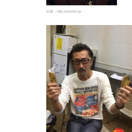
出典：
http://ameblo.jp