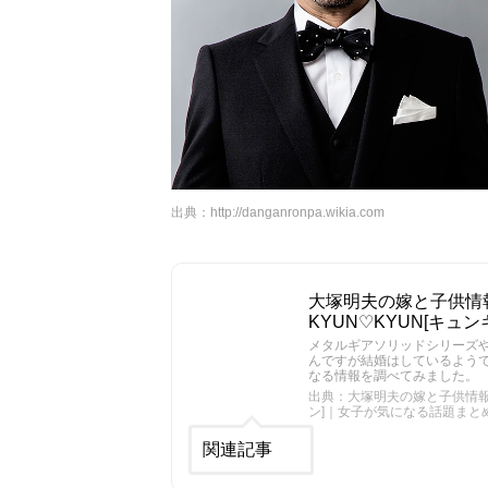
出典：
http://danganronpa.wikia.com
大塚明夫の嫁と子供情
KYUN♡KYUN[キ
メタルギアソリッドシリーズ
んですが結婚はしているよう
なる情報を調べてみました。
出典：大塚明夫の嫁と子供情報！
ン]｜女子が気になる話題まと
関連記事