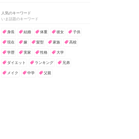
人気のキーワード
いま話題のキーワード
身長
結婚
体重
彼女
子供
現在
嫁
髪型
家族
高校
学歴
実家
性格
大学
ダイエット
ランキング
兄弟
メイク
中学
父親