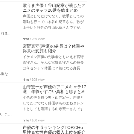
歌うま声優！谷山紀章が演じたア
ニメのキャラ20選を総まとめ
声優としてだけでなく、歌手としての
活動も行っている谷山紀章さん。歌が
上手いと評判の谷山紀章さんですが、
これま…
ririto
/ 269 view
宮野真守(声優)の身長は？体重や
得意の変顔も紹介
イケメン声優の先駆者ともいえる宮野
真守さん。そんな宮野真守さんの身長
は何センチ？体重は？気になる身長・
体重な…
ririto
/ 108 view
山寺宏一が声優のアニメキャラ17
選！年収がすごい真相も総まとめ
七色の声を持つ男・山寺宏一。声優と
してだけでなく俳優やものまねタレン
トとしても活躍する山寺宏一さんです
が、こ…
ririto
/ 160 view
声優の年収ランキングTOP20+α！
男性＆女性声優の収入上位を紹介