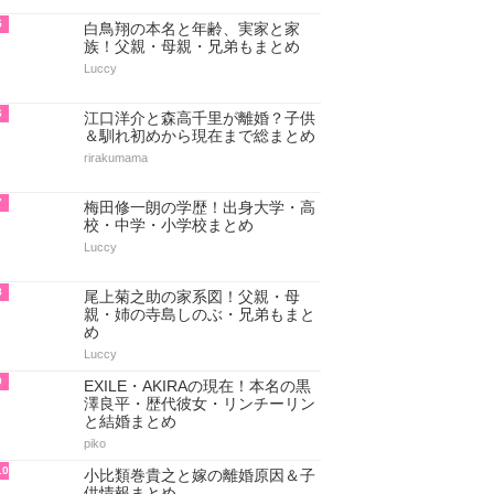
5
白鳥翔の本名と年齢、実家と家
族！父親・母親・兄弟もまとめ
Luccy
6
江口洋介と森高千里が離婚？子供
＆馴れ初めから現在まで総まとめ
rirakumama
7
梅田修一朗の学歴！出身大学・高
校・中学・小学校まとめ
Luccy
8
尾上菊之助の家系図！父親・母
親・姉の寺島しのぶ・兄弟もまと
め
Luccy
9
EXILE・AKIRAの現在！本名の黒
澤良平・歴代彼女・リンチーリン
と結婚まとめ
piko
10
小比類巻貴之と嫁の離婚原因＆子
供情報まとめ