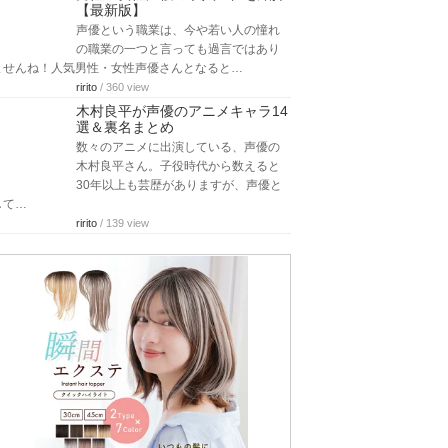
【最新版】
声優という職業は、今や若い人の憧れ
の職業の一つと言っても過言ではあり
ませんね！人気男性・女性声優さんとなると…
ririto
/ 360 view
木村良平が声優のアニメキャラ14
選＆裏名まとめ
数々のアニメに出演している、声優の
木村良平さん。子役時代から数えると
30年以上も芸歴がありますが、声優と
して…
ririto
/ 139 view