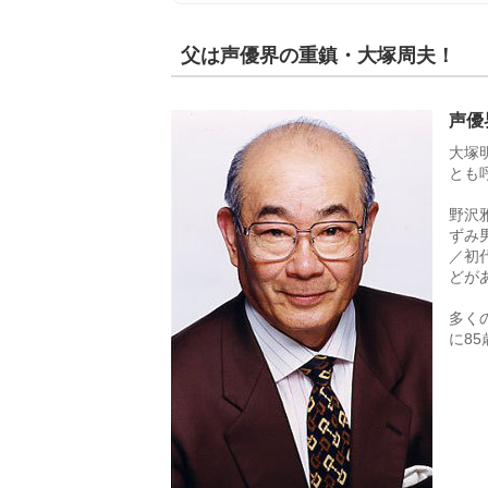
父は声優界の重鎮・大塚周夫！
声優
大塚
とも
野沢
ずみ
／初
どが
多く
に8