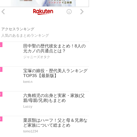
アクセスランキング
人気のあるまとめランキング
1
田中聖の歴代彼女まとめ！8人の
元カノの共通点とは？
ジャニーズオタク
2
宝塚の娘役・歴代美人ランキング
TOP35【最新版】
kent.n
3
六角精児の出身と実家・家族(父
親/母親/兄弟)もまとめ
Luccy
4
栗原類はハーフ！父と母＆兄弟な
ど家族について総まとめ
tomo1234