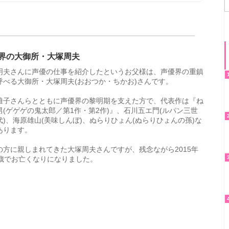
界の大御所・大塚周夫
明夫さんに声優の仕事を紹介したというお父様は、声優界の重鎮
呼べる大御所・大塚周夫(おおつか・ちかお)さんです。
雅子さんらとともに声優界の黎明期を支えた方で、代表作は『ね
男(ゲゲゲの鬼太郎／第1作・第2作)』、石川五エ門(ルパン三世
代)、海原雄山(美味しんぼ)、ぬらりひょん(ぬらりひょんの孫)な
あります。
の方に親しまれてきた大塚周夫さんですが、残念ながら2015年
5歳でお亡くなりになりました。