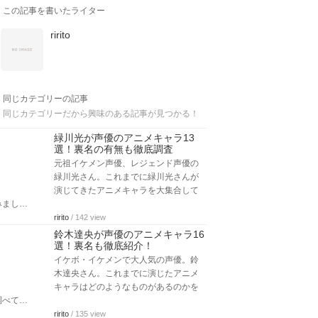
この記事を書いたライター
ririto
同じカテゴリーの記事
同じカテゴリーだから興味のある記事が見つかる！
緑川光が声優のアニメキャラ13
選！裏名の有無も徹底調査
元祖イケメン声優、レジェンド声優の
緑川光さん。これまでに緑川光さんが
演じてきたアニメキャラを大集合して
みまし…
ririto
/ 142 view
鈴木達央が声優のアニメキャラ16
選！裏名も徹底紹介！
イケボ・イケメンで大人気の声優。鈴
木達央さん。これまでに演じたアニメ
キャラはどのようなものがあるのかを
調べて…
ririto
/ 135 view