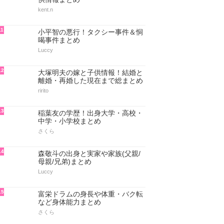
kent.n
11
小平智の悪行！タクシー事件＆恫
喝事件まとめ
Luccy
12
大塚明夫の嫁と子供情報！結婚と
離婚・再婚した現在まで総まとめ
ririto
13
稲葉友の学歴！出身大学・高校・
中学・小学校まとめ
さくら
14
森敬斗の出身と実家や家族(父親/
母親/兄弟)まとめ
Luccy
15
富栄ドラムの身長や体重・バク転
など身体能力まとめ
さくら