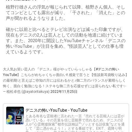
植野行雄さんの浮気が報じられて以降、植野さん個人、そし
てコンビとしても露出が減り、「干された」「消えた」との
声が聞かれるようなりました。
確かに以前と比べるとテレビ出演などは減った印象ですが、
現在もデニスの2人は芸人としての活動を地道に続けていま
す。また、2020年に開設したYouTubeチャンネル「デニスの
怖いYouTube」が注目を集め、“怪談芸人”としての仕事も増
えているようです。
大人気お笑い芸人の 『デニス』様がやっていらっしゃる【
#デニスの怖い
YouTube
】こちらがめちゃくちゃ面白い❗️ 感覚で言うと【怪談新耳袋殴り込み】
の最初期❕と言えばご存知の方には伝わるかと♪御二方のバランスが素晴らしく
怖く、面白く勉強になる！ステキな御二方を応援せずには居られない私です✨
— 植松卓也 (@ayatoritakuya)
2022年11月25日
デニスの怖いYouTube - YouTube
とある有名な霊能者に言われた一言『売れてる芸能人には霊が
憑いている』その言葉を信じ芸能界で売れるため、デニスの2
人が“心霊廃墟探索”“都市伝説検証”“ゾッとする話収集”などを通
して『霊に憑かれよう！』とする番組です。EXIT、霜降り明