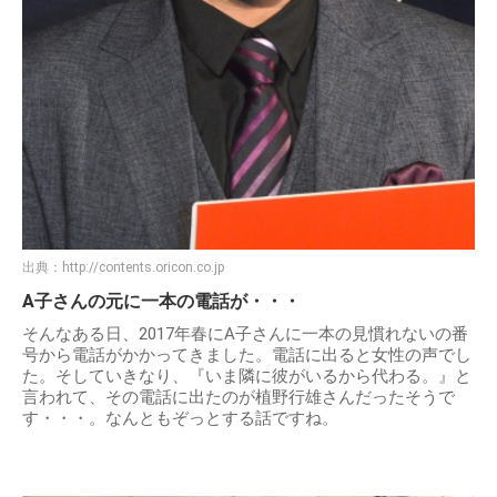
出典：
http://contents.oricon.co.jp
A子さんの元に一本の電話が・・・
そんなある日、2017年春にA子さんに一本の見慣れないの番
号から電話がかかってきました。電話に出ると女性の声でし
た。そしていきなり、『いま隣に彼がいるから代わる。』と
言われて、その電話に出たのが植野行雄さんだったそうで
す・・・。なんともぞっとする話ですね。