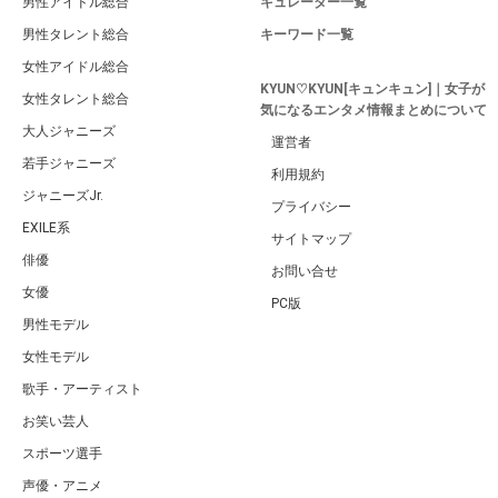
男性アイドル総合
キュレーター一覧
男性タレント総合
キーワード一覧
女性アイドル総合
KYUN♡KYUN[キュンキュン]｜女子が
女性タレント総合
気になるエンタメ情報まとめについて
大人ジャニーズ
運営者
若手ジャニーズ
利用規約
ジャニーズJr.
プライバシー
EXILE系
サイトマップ
俳優
お問い合せ
女優
PC版
男性モデル
女性モデル
歌手・アーティスト
お笑い芸人
スポーツ選手
声優・アニメ