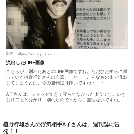
出典：
https://kyun2-girls.com
流出したLINE画像
こちらが、別れたあとのLINE画像ですね。ただひたすらに謝
っている植野行雄さんの文章。しかし、こんなものまで流出
してしまうとは、今の週刊誌は怖いですね・・・。
A子さんは、ショックすぎて寝られなかったようです。いき
なり二股と分かり、別れたのですから、無理ないですね。
植野行雄さんの浮気相手A子さんは、週刊誌に告
発！！