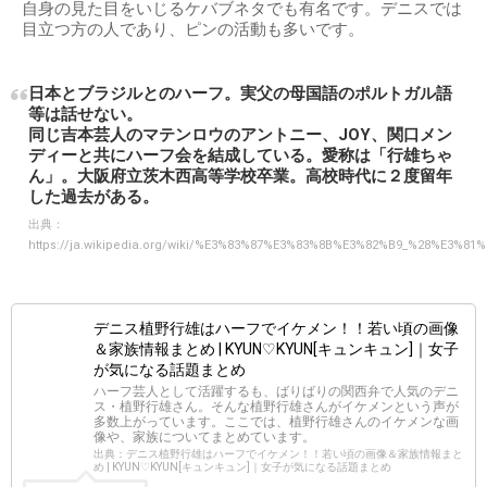
自身の見た目をいじるケバブネタでも有名です。デニスでは
目立つ方の人であり、ピンの活動も多いです。
日本とブラジルとのハーフ。実父の母国語のポルトガル語
等は話せない。
同じ吉本芸人のマテンロウのアントニー、JOY、関口メン
ディーと共にハーフ会を結成している。愛称は「行雄ちゃ
ん」。大阪府立茨木西高等学校卒業。高校時代に２度留年
した過去がある。
出典：
https://ja.wikipedia.org/wiki/%E3%83%87%E3%83%8B%E3%82%B9_%28%E3
デニス植野行雄はハーフでイケメン！！若い頃の画像
＆家族情報まとめ | KYUN♡KYUN[キュンキュン]｜女子
が気になる話題まとめ
ハーフ芸人として活躍するも、ばりばりの関西弁で人気のデニ
ス・植野行雄さん。そんな植野行雄さんがイケメンという声が
多数上がっています。ここでは、植野行雄さんのイケメンな画
像や、家族についてまとめています。
出典：デニス植野行雄はハーフでイケメン！！若い頃の画像＆家族情報まと
め | KYUN♡KYUN[キュンキュン]｜女子が気になる話題まとめ