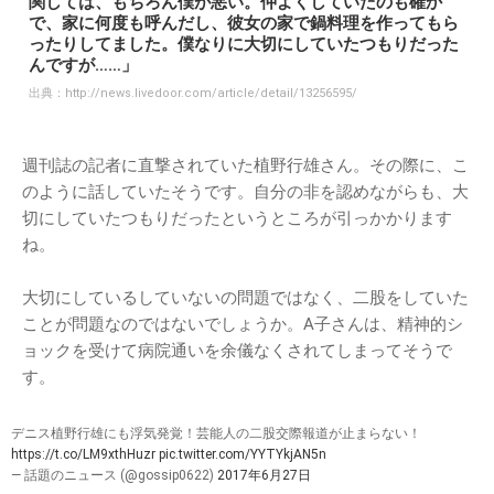
関しては、もちろん僕が悪い。仲よくしていたのも確か
で、家に何度も呼んだし、彼女の家で鍋料理を作ってもら
ったりしてました。僕なりに大切にしていたつもりだった
んですが……」
出典：
http://news.livedoor.com/article/detail/13256595/
週刊誌の記者に直撃されていた植野行雄さん。その際に、こ
のように話していたそうです。自分の非を認めながらも、大
切にしていたつもりだったというところが引っかかります
ね。
大切にしているしていないの問題ではなく、二股をしていた
ことが問題なのではないでしょうか。A子さんは、精神的シ
ョックを受けて病院通いを余儀なくされてしまってそうで
す。
デニス植野行雄にも浮気発覚！芸能人の二股交際報道が止まらない！
https://t.co/LM9xthHuzr
pic.twitter.com/YYTYkjAN5n
— 話題のニュース (@gossip0622)
2017年6月27日