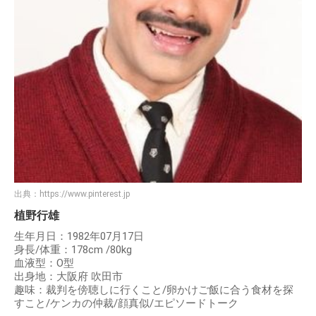
出典：
https://www.pinterest.jp
植野行雄
生年月日：1982年07月17日
身長/体重：178cm /80kg
血液型：O型
出身地：大阪府 吹田市
趣味：裁判を傍聴しに行くこと/卵かけご飯に合う食材を探
すこと/ケンカの仲裁/顔真似/エピソードトーク