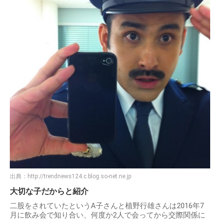
出典：
http://trendnews124.c.blog.so-net.ne.jp
大切な子だからと紹介
二股をされていたというA子さんと植野行雄さんは2016年7
月に飲み会で知り合い、何度か2人で会ってから交際関係に