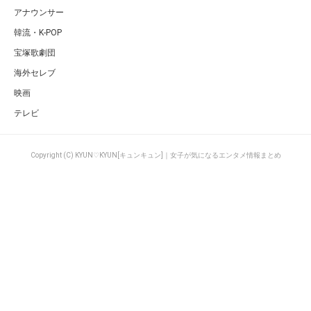
アナウンサー
韓流・K-POP
宝塚歌劇団
海外セレブ
映画
テレビ
Copyright (C) KYUN♡KYUN[キュンキュン]｜女子が気になるエンタメ情報まとめ