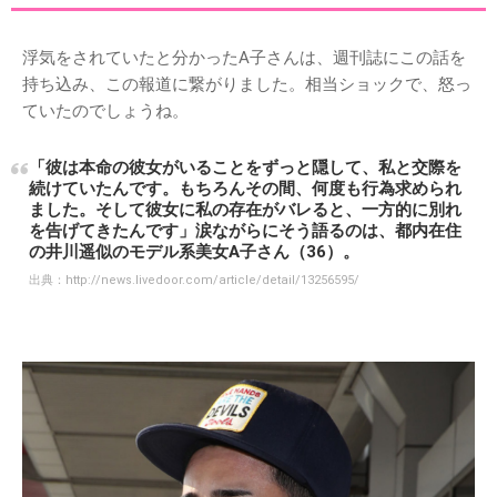
浮気をされていたと分かったA子さんは、週刊誌にこの話を
持ち込み、この報道に繋がりました。相当ショックで、怒っ
ていたのでしょうね。
「彼は本命の彼女がいることをずっと隠して、私と交際を
続けていたんです。もちろんその間、何度も行為求められ
ました。そして彼女に私の存在がバレると、一方的に別れ
を告げてきたんです」涙ながらにそう語るのは、都内在住
の井川遥似のモデル系美女A子さん（36）。
出典：
http://news.livedoor.com/article/detail/13256595/