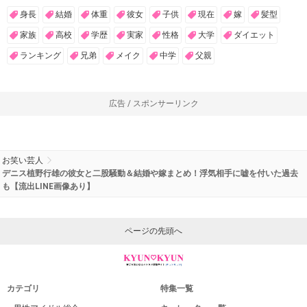
身長
結婚
体重
彼女
子供
現在
嫁
髪型
家族
高校
学歴
実家
性格
大学
ダイエット
ランキング
兄弟
メイク
中学
父親
広告 / スポンサーリンク
お笑い芸人
デニス植野行雄の彼女と二股騒動＆結婚や嫁まとめ！浮気相手に嘘を付いた過去
も【流出LINE画像あり】
ページの先頭へ
カテゴリ
特集一覧