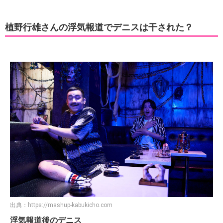
植野行雄さんの浮気報道でデニスは干された？
出典：
https://mashup-kabukicho.com
浮気報道後のデニス