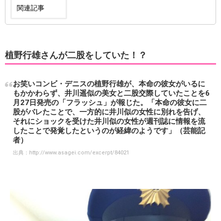
関連記事
植野行雄さんが二股をしていた！？
お笑いコンビ・デニスの植野行雄が、本命の彼女がいるに
もかかわらず、井川遥似の美女と二股交際していたことを6
月27日発売の「フラッシュ」が報じた。「本命の彼女に二
股がバレたことで、一方的に井川似の女性に別れを告げ、
それにショックを受けた井川似の女性が週刊誌に情報を流
したことで発覚したというのが経緯のようです」（芸能記
者）
出典：
http://www.asagei.com/excerpt/84021