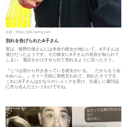
出典：
https://pbs.twimg.com
別れを告げられたA子さん
実は、植野行雄さんには本命の彼女が他にいて、A子さんは
遊びだったようです。その彼女にA子さんの存在が知られて
しまい、電話をかけさせられて別れるように言ったそう。
『じつは昔から付き合っている彼女がいる。 だからもう会
われへん。』そう一方的に突然言われて、別れたそうです。
これにA子さんはかなりのショックを受け、仕返しに週刊誌
に売り込んだというわけですね。