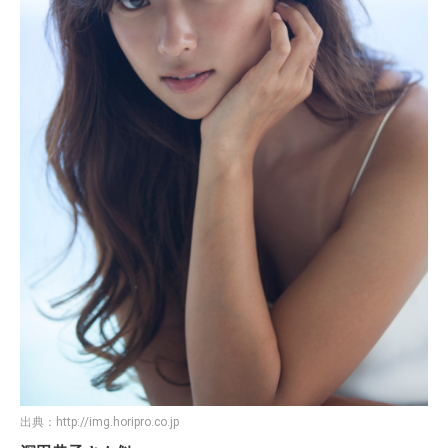
出典：
http://img.horipro.co.jp