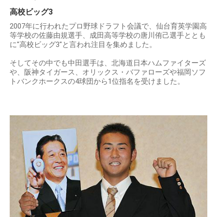
高校ビッグ3
2007年に行われたプロ野球ドラフト会議で、仙台育英学園高
等学校の佐藤由規選手、成田高等学校の唐川侑己選手ととも
に"高校ビッグ3"と言われ注目を集めました。
そしてその中でも中田選手は、北海道日本ハムファイターズ
や、阪神タイガース、オリックス・バファローズや福岡ソフ
トバンクホークスの4球団から1位指名を受けました。