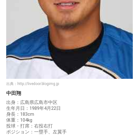
出典：
http://livedoor.blogimg.jp
中田翔
出身：広島県広島市中区
生年月日：1989年4月22日
身長：183cm
体重：104kg
投球・打席：右投右打
ポジション：一塁手、左翼手