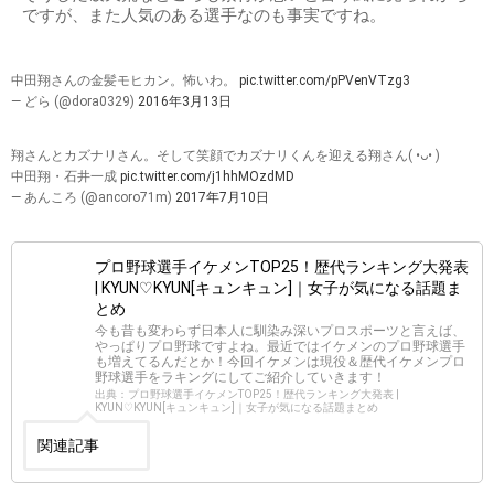
ですが、また人気のある選手なのも事実ですね。
中田翔さんの金髪モヒカン。怖いわ。
pic.twitter.com/pPVenVTzg3
— どら (@dora0329)
2016年3月13日
翔さんとカズナリさん。そして笑顔でカズナリくんを迎える翔さん( •ᴗ• )
中田翔・石井一成
pic.twitter.com/j1hhMOzdMD
— あんころ (@ancoro71m)
2017年7月10日
プロ野球選手イケメンTOP25！歴代ランキング大発表
| KYUN♡KYUN[キュンキュン]｜女子が気になる話題ま
とめ
今も昔も変わらず日本人に馴染み深いプロスポーツと言えば、
やっぱりプロ野球ですよね。最近ではイケメンのプロ野球選手
も増えてるんだとか！今回イケメンは現役＆歴代イケメンプロ
野球選手をラキングにしてご紹介していきます！
出典：プロ野球選手イケメンTOP25！歴代ランキング大発表 |
KYUN♡KYUN[キュンキュン]｜女子が気になる話題まとめ
関連記事