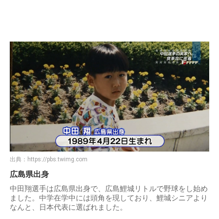
出典：
https://pbs.twimg.com
広島県出身
中田翔選手は広島県出身で、広島鯉城リトルで野球をし始め
ました。中学在学中には頭角を現しており、鯉城シニアより
なんと、日本代表に選ばれました。