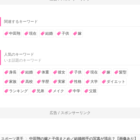
関連するキーワード
中田翔
現在
結婚
子供
嫁
人気のキーワード
いま話題のキーワード
身長
結婚
体重
彼女
子供
現在
嫁
髪型
家族
高校
学歴
実家
性格
大学
ダイエット
ランキング
兄弟
メイク
中学
父親
広告 / スポンサーリンク
スポーツ選手
中田翔の嫁と子供まとめ／結婚相手の写真が流出？【画像あり】