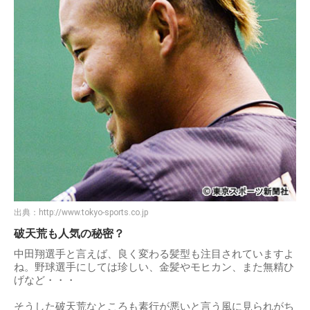
出典：
http://www.tokyo-sports.co.jp
破天荒も人気の秘密？
中田翔選手と言えば、良く変わる髪型も注目されていますよ
ね。野球選手にしては珍しい、金髪やモヒカン、また無精ひ
げなど・・・
そうした破天荒なところも素行が悪いと言う風に見られがち