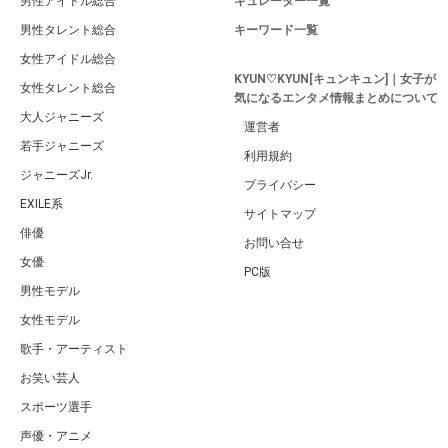
男性アイドル総合
キュレーター一覧
男性タレント総合
キーワード一覧
女性アイドル総合
KYUN♡KYUN[キュンキュン]｜女子が
女性タレント総合
気になるエンタメ情報まとめについて
大人ジャニーズ
運営者
若手ジャニーズ
利用規約
ジャニーズJr.
プライバシー
EXILE系
サイトマップ
俳優
お問い合せ
女優
PC版
男性モデル
女性モデル
歌手・アーティスト
お笑い芸人
スポーツ選手
声優・アニメ