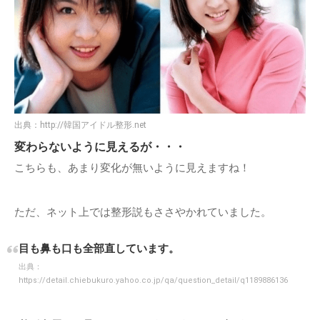
出典：
http://韓国アイドル整形.net
変わらないように見えるが・・・
こちらも、あまり変化が無いように見えますね！
ただ、ネット上では整形説もささやかれていました。
目も鼻も口も全部直しています。
出典：
https://detail.chiebukuro.yahoo.co.jp/qa/question_detail/q1189886136