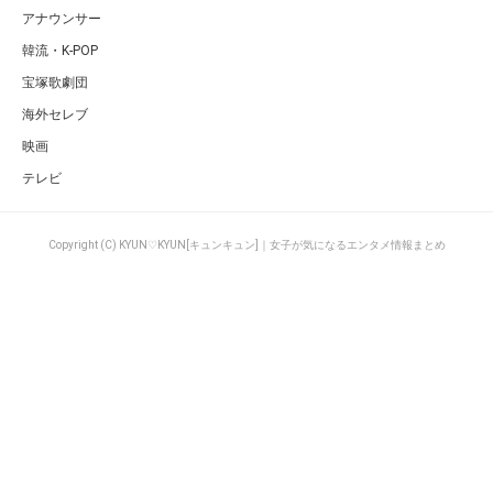
アナウンサー
韓流・K-POP
宝塚歌劇団
海外セレブ
映画
テレビ
Copyright (C) KYUN♡KYUN[キュンキュン]｜女子が気になるエンタメ情報まとめ