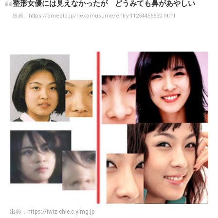
整形女優には見えなかったが どうみても鼻があやしい
出典：
https://ameblo.jp/nekomusume/entry-11254456630.html
出典：
https://iwiz-chie.c.yimg.jp