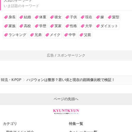
人気のキーワード
いま話題のキーワード
身長
結婚
体重
彼女
子供
現在
嫁
髪型
家族
高校
学歴
実家
性格
大学
ダイエット
ランキング
兄弟
メイク
中学
父親
広告 / スポンサーリンク
韓流・K-POP
ハジウォンは整形？若い頃と現在の顔画像比較で検証！
ページの先頭へ
カテゴリ
特集一覧