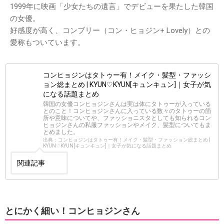
1999年に映画「少女たちの遺言」でデビューを果たした韓国
の女優。
好感度が高く、コンブリー（コン・ヒョジン+ Lovely）との
愛称もついています。
コンヒョジンはタトゥー有！メイク・髪型・ファッシ
ョン総まとめ | KYUN♡KYUN[キュンキュン]｜女子が気
になる話題まとめ
韓国の女優コンヒョジンさんは実は体にタトゥーが入っている
とのこと！コンヒョジンさんに入っている数々のタトゥーの箇
所や意味についてや、ファッショニスタとしても知られるコン
ヒョジンさんの私服ファッションやメイク、髪型についてもま
とめました。
出典：コンヒョジンはタトゥー有！メイク・髪型・ファッション総まとめ |
KYUN♡KYUN[キュンキュン]｜女子が気になる話題まとめ
関連記事
とにかく細い！コンヒョジンさん