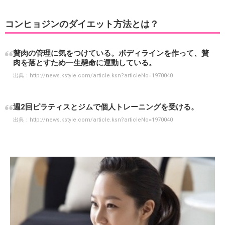
コンヒョジンのダイエット方法とは？
贅肉の管理に気をつけている。ボディラインを作って、贅
肉を落とすため一生懸命に運動している。
出典：
http://news.kstyle.com/article.ksn?articleNo=1970040
週2回ピラティスとジムで個人トレーニングを受ける。
出典：
http://news.kstyle.com/article.ksn?articleNo=1970040