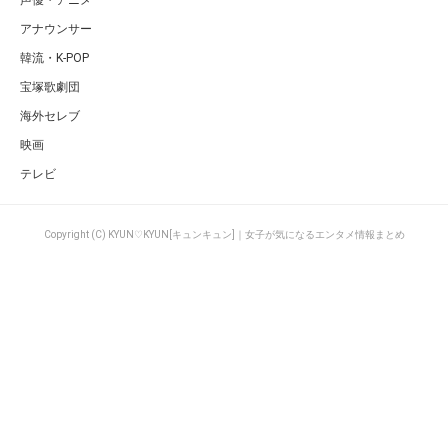
声優・アニメ
アナウンサー
韓流・K-POP
宝塚歌劇団
海外セレブ
映画
テレビ
Copyright (C) KYUN♡KYUN[キュンキュン]｜女子が気になるエンタメ情報まとめ