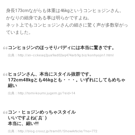
身長173cmながらも体重は46kgというコンヒョジンさん。
かなりの細身である事は明らかですよね。
ネット上でもコンヒョジンさんの細さに驚く声が多数挙がっ
ていました。
コンヒョジンのほっそりバディには本当に驚きです。
出典：
http://xn--cckeaq2jua9ad02aq474arb9g.biz/konhyojin1.html
ヒョジンさん、本当にスタイル抜群です。
172cm48kgとも46kgとも・・・。いずれにしてもめちゃ
細い
出典：
http://tomi-koumi.jugem.jp/?eid=14
コン・ヒョジンめっちゃスタイル
いいですよね(´Д` )
本当に、細い!!!
出典：
http://blog.crooz.jp/tram01/ShowArticle/?no=772