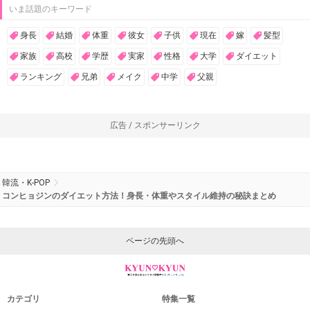
いま話題のキーワード
身長
結婚
体重
彼女
子供
現在
嫁
髪型
家族
高校
学歴
実家
性格
大学
ダイエット
ランキング
兄弟
メイク
中学
父親
広告 / スポンサーリンク
韓流・K-POP
コンヒョジンのダイエット方法！身長・体重やスタイル維持の秘訣まとめ
ページの先頭へ
カテゴリ
特集一覧