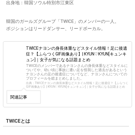
出身地：韓国ソウル特別市江東区
韓国のガールズグループ「TWICE」のメンバーの一人。
ポジションはリードダンサー、リードボーカル。
TWICEナヨンの身長体重などスタイル情報！足に後遺
症？【ふらつくGIF画像あり】| KYUN♡KYUN[キュンキ
ュン]｜女子が気になる話題まとめ
TWICEのメンバーであるナヨンさんの身長体重などスタイルに
ついてや、幼い頃に事故に遭い足を怪我した過去があるという
ナヨンさんの足の後遺症についてなど、ナヨンさんについての
プロフィールを総まとめしました。
出典：TWICEナヨンの身長体重などスタイル情報！足に後遺症？【ふらつく
GIF画像あり】| KYUN♡KYUN[キュンキュン]｜女子が気になる話題まとめ
関連記事
TWICEとは