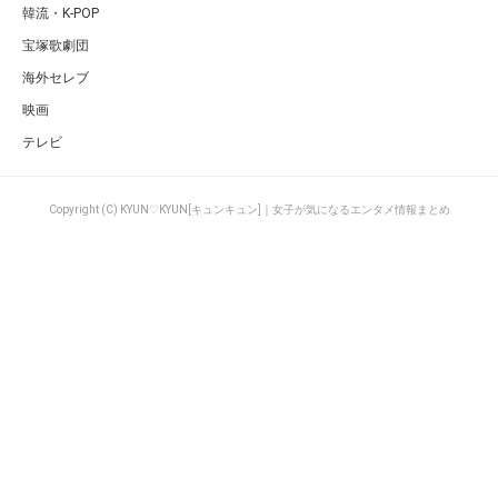
韓流・K-POP
宝塚歌劇団
海外セレブ
映画
テレビ
Copyright (C) KYUN♡KYUN[キュンキュン]｜女子が気になるエンタメ情報まとめ