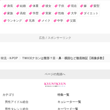
身長
結婚
体重
彼女
子供
現在
嫁
髪型
家族
高校
学歴
実家
性格
大学
ダイエット
ランキング
兄弟
メイク
中学
父親
広告 / スポンサーリンク
韓流・K-POP
TWICEナヨンは整形？目・鼻・横顔など徹底検証【画像多数】
ページの先頭へ
カテゴリ
特集一覧
男性アイドル総合
キュレーター一覧
男性タレント総合
キーワード一覧