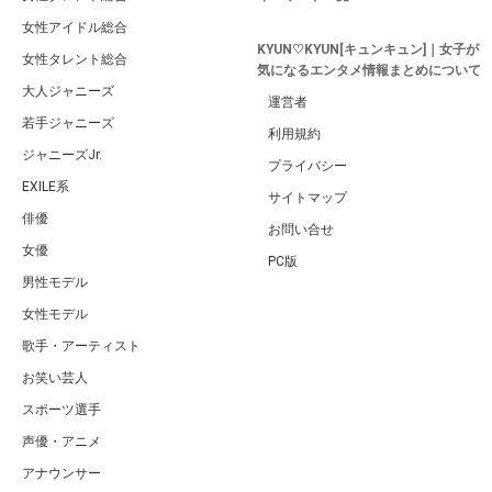
女性アイドル総合
KYUN♡KYUN[キュンキュン]｜女子が
女性タレント総合
気になるエンタメ情報まとめについて
大人ジャニーズ
運営者
若手ジャニーズ
利用規約
ジャニーズJr.
プライバシー
EXILE系
サイトマップ
俳優
お問い合せ
女優
PC版
男性モデル
女性モデル
歌手・アーティスト
お笑い芸人
スポーツ選手
声優・アニメ
アナウンサー