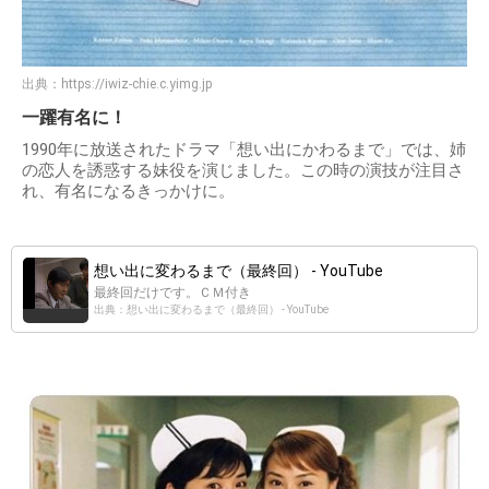
出典：
https://iwiz-chie.c.yimg.jp
一躍有名に！
1990年に放送されたドラマ「想い出にかわるまで」では、姉
の恋人を誘惑する妹役を演じました。この時の演技が注目さ
れ、有名になるきっかけに。
想い出に変わるまで（最終回） - YouTube
最終回だけです。ＣＭ付き
出典：想い出に変わるまで（最終回） - YouTube