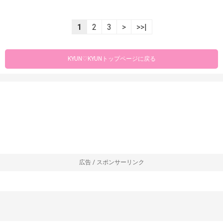
1
2
3
>
>>|
KYUN♡KYUNトップページに戻る
広告 / スポンサーリンク