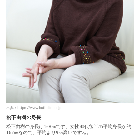
出典：
https://www.bathclin.co.jp
松下由樹の身長
松下由樹の身長は168㎝です。女性40代後半の平均身長が約
157㎝なので、平均より9㎝高いですね。