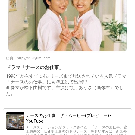
出典：
http://chikiyumi.com
ドラマ「ナースのお仕事」
1996年からすでに4シリーズまで放送されている人気ドラマ
「ナースのお仕事」にも準主役で出演♡
画像左が松下由樹です。主演は観月ありさ（画像右）でし
た。
ナースのお仕事 ザ・ムービー(プレビュー) -
YouTube
ナースステーションがジャックされた！「ナースのお仕事」史
上最悪の一日?! 史上最強のドジナース・朝倉いずみは、新米外