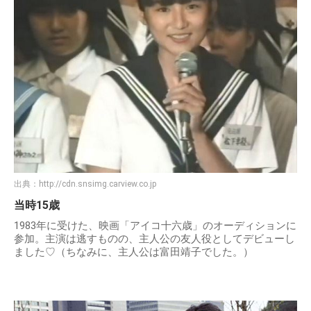
出典：
http://cdn.snsimg.carview.co.jp
当時15歳
1983年に受けた、映画「アイコ十六歳」のオーディションに
参加。主演は逃すものの、主人公の友人役としてデビューし
ました♡（ちなみに、主人公は富田靖子でした。）