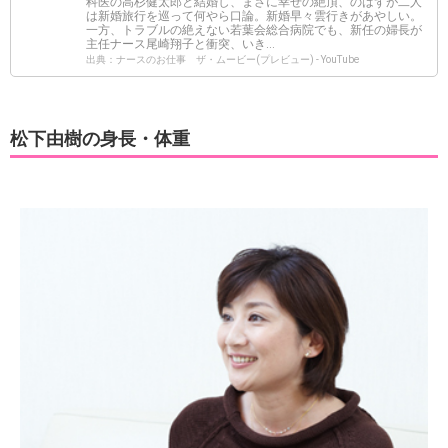
科医の高杉健太郎と結婚し、まさに幸せの絶頂、のはずが二人
は新婚旅行を巡って何やら口論。新婚早々雲行きがあやしい。
一方、トラブルの絶えない若葉会総合病院でも、新任の婦長が
主任ナース尾崎翔子と衝突、いき...
出典：ナースのお仕事 ザ・ムービー(プレビュー) - YouTube
松下由樹の身長・体重