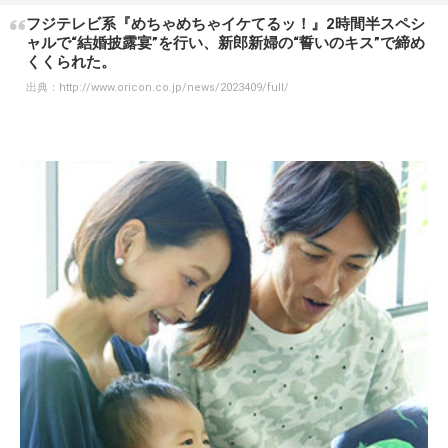
フジテレビ系『めちゃめちゃイケてるッ！』2時間半スペシ
ャルで“結婚披露宴”を行い、新郎新婦の“誓いのキス”で締め
くくられた。
出典：
http://www.oricon.co.jp/news/2023409/full/