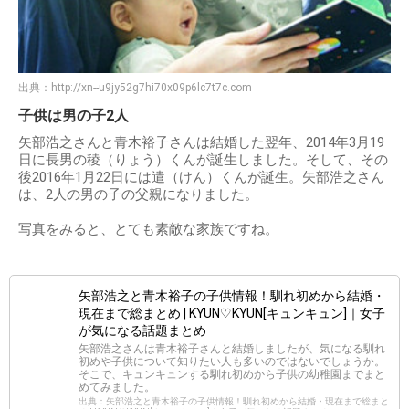
出典：
http://xn--u9jy52g7hi70x09p6lc7t7c.com
子供は男の子2人
矢部浩之さんと青木裕子さんは結婚した翌年、2014年3月19
日に長男の稜（りょう）くんが誕生しました。そして、その
後2016年1月22日には遣（けん）くんが誕生。矢部浩之さん
は、2人の男の子の父親になりました。
写真をみると、とても素敵な家族ですね。
矢部浩之と青木裕子の子供情報！馴れ初めから結婚・
現在まで総まとめ | KYUN♡KYUN[キュンキュン]｜女子
が気になる話題まとめ
矢部浩之さんは青木裕子さんと結婚しましたが、気になる馴れ
初めや子供について知りたい人も多いのではないでしょうか。
そこで、キュンキュンする馴れ初めから子供の幼稚園までまと
めてみました。
出典：矢部浩之と青木裕子の子供情報！馴れ初めから結婚・現在まで総まと