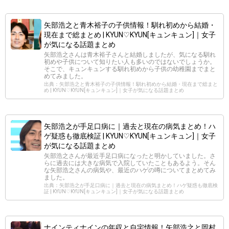
矢部浩之と青木裕子の子供情報！馴れ初めから結婚・
現在まで総まとめ | KYUN♡KYUN[キュンキュン]｜女子
が気になる話題まとめ
矢部浩之さんは青木裕子さんと結婚しましたが、気になる馴れ
初めや子供について知りたい人も多いのではないでしょうか。
そこで、キュンキュンする馴れ初めから子供の幼稚園までまと
めてみました。
出典：矢部浩之と青木裕子の子供情報！馴れ初めから結婚・現在まで総まと
め | KYUN♡KYUN[キュンキュン]｜女子が気になる話題まとめ
矢部浩之が手足口病に｜過去と現在の病気まとめ！ハ
ゲ疑惑も徹底検証 | KYUN♡KYUN[キュンキュン]｜女子
が気になる話題まとめ
矢部浩之さんが最近手足口病になったと明かしていました。さ
らに過去には大きな病気で入院していたこともあるよう。そん
な矢部浩之さんの病気や、最近のハゲの噂についてまとめてみ
ました。
出典：矢部浩之が手足口病に｜過去と現在の病気まとめ！ハゲ疑惑も徹底検
証 | KYUN♡KYUN[キュンキュン]｜女子が気になる話題まとめ
ナインティナインの年収と自宅情報！矢部浩之と岡村