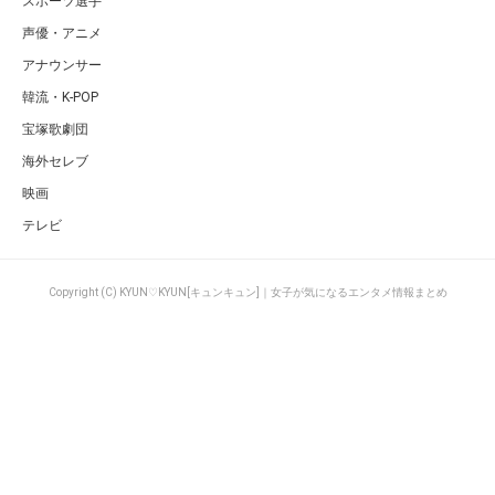
スポーツ選手
声優・アニメ
アナウンサー
韓流・K-POP
宝塚歌劇団
海外セレブ
映画
テレビ
Copyright (C) KYUN♡KYUN[キュンキュン]｜女子が気になるエンタメ情報まとめ