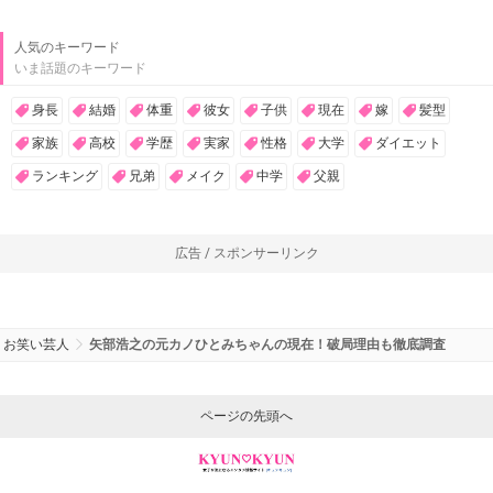
人気のキーワード
いま話題のキーワード
身長
結婚
体重
彼女
子供
現在
嫁
髪型
家族
高校
学歴
実家
性格
大学
ダイエット
ランキング
兄弟
メイク
中学
父親
広告 / スポンサーリンク
お笑い芸人
矢部浩之の元カノひとみちゃんの現在！破局理由も徹底調査
ページの先頭へ