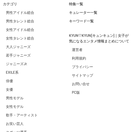
カテゴリ
特集一覧
男性アイドル総合
キュレーター一覧
男性タレント総合
キーワード一覧
女性アイドル総合
KYUN♡KYUN[キュンキュン]｜女子が
女性タレント総合
気になるエンタメ情報まとめについて
大人ジャニーズ
運営者
若手ジャニーズ
利用規約
ジャニーズJr.
プライバシー
EXILE系
サイトマップ
俳優
お問い合せ
女優
PC版
男性モデル
女性モデル
歌手・アーティスト
お笑い芸人