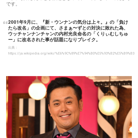
です。
2001年9月に、『新・ウンナンの気分は上々。』の「負け
たら改名」の企画にて、さまぁ〜ずとの対決に敗れた為、
ウッチャンナンチャンの内村光良命名の「くりぃむしちゅ
ー」に改名された事が話題になりブレイク。
出典：
https://ja.wikipedia.org/wiki/%E6%9C%89%E7%94%B0%E5%93%B2%E5%B9%B3