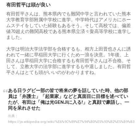
有田哲平は頭が良い
有田哲平さんは、熊本県内でも難関中学と言われていた熊本
大学教育学部附属中学校に進学。中学時代はアメリカにホー
ムステイをしていた経験もあるそう。そして高校では、偏差
値70超えの難関高校である熊本県立済々黌高等学校に進学し
ました。
大学は明治大学法学部を合格するも、相方上田晋也さんに誘
われて一緒に早稲田大学に行くため一浪を決意。1年後、上
田さんは早稲田大学に合格するも有田哲平さんは不合格。そ
して、立教大学の法学部に進学するも中退しました。有田哲
平さんはとても頭がいいのがわかりますね。
ある日ラグビー部の皆で将来の夢を話していた時、他の部
員は「弁護士」「起業家」などと真面目に目標を述べてい
たが、有田は「俺は光GENJIに入る!」と真顔で豪語し、一
同を呆れさせた
出典：
https://ja.wikipedia.org/wiki/%E6%9C%89%E7%94%B0%E5%93%B2%E5%B9%B3