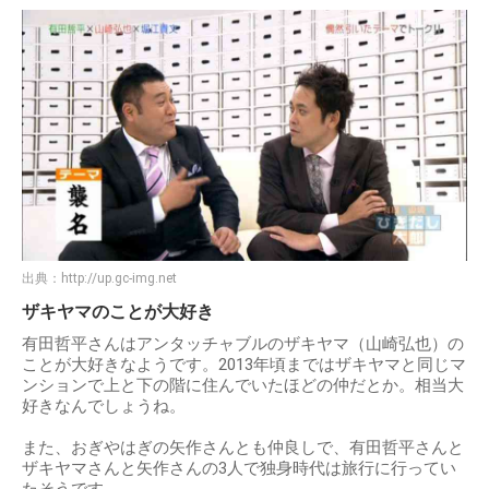
出典：
http://up.gc-img.net
ザキヤマのことが大好き
有田哲平さんはアンタッチャブルのザキヤマ（山崎弘也）の
ことが大好きなようです。2013年頃まではザキヤマと同じマ
ンションで上と下の階に住んでいたほどの仲だとか。相当大
好きなんでしょうね。
また、おぎやはぎの矢作さんとも仲良しで、有田哲平さんと
ザキヤマさんと矢作さんの3人で独身時代は旅行に行ってい
たそうです。