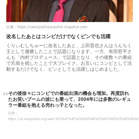
出典：
https://newsjouhousaishin.inupolice.com
改名したあとはコンビだけでなくピンでも活躍
くりぃむしちゅーに改名したあと、上田晋也さんはうんちく
王として優勝したことで話題になります。一方、有田哲平さ
んも「内村プロデュース」で話題となり、その後数々の番組
で爪痕を残したことで大ブレイク。お互いにコンビとして活
動するだけでなく、ピンとしても活躍しはじめました。
その後徐々にコンビでの番組出演の機会も増加。再度訪れ
たお笑いブームの波にも乗って、2004年には多数のレギュ
ラー番組を抱える売れっ子となった。
出典：
https://ja.wikipedia.org/wiki/%E3%81%8F%E3%82%8A%E3%81%83%E3%82%8