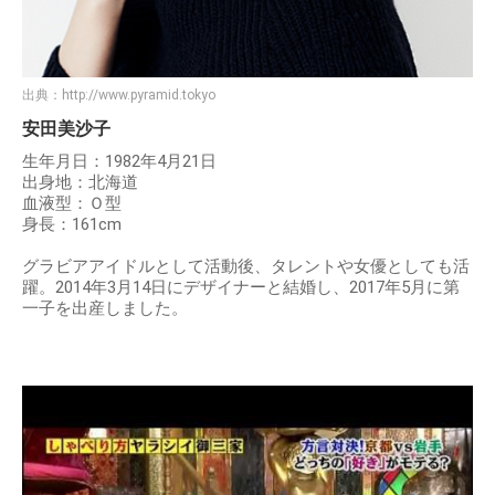
出典：
http://www.pyramid.tokyo
安田美沙子
生年月日：1982年4月21日
出身地：北海道
血液型：Ｏ型
身長：161cm
グラビアアイドルとして活動後、タレントや女優としても活
躍。2014年3月14日にデザイナーと結婚し、2017年5月に第
一子を出産しました。