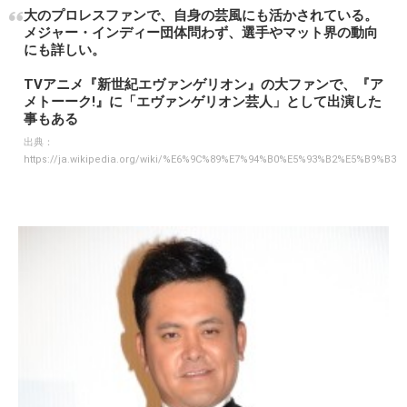
大のプロレスファンで、自身の芸風にも活かされている。
メジャー・インディー団体問わず、選手やマット界の動向
にも詳しい。
TVアニメ『新世紀エヴァンゲリオン』の大ファンで、『ア
メトーーク!』に「エヴァンゲリオン芸人」として出演した
事もある
出典：
https://ja.wikipedia.org/wiki/%E6%9C%89%E7%94%B0%E5%93%B2%E5%B9%B3