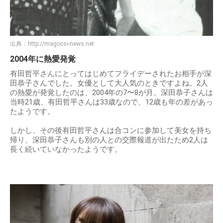
出典：
http://magocsi-news.net
2004年に熱愛発覚
有田哲平さんにとってはじめてフライデーされたお相手が深
田恭子さんでした。女優として大人気のときですよね。2人
の熱愛が発覚したのは、2004年の7〜8が月。深田恭子さんは
当時21歳、有田哲平さんは33歳なので、12歳も年の差があっ
たようです。
しかし、その後有田哲平さんは合コンに参加して美女を持ち
帰り、深田恭子さんも別の人との交際報道が出たため2人は
長く続いていなかったようです。