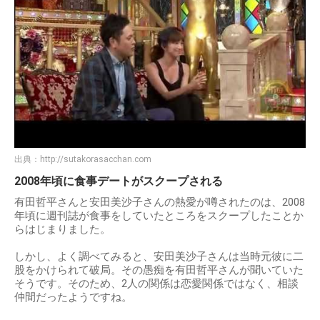
出典：
http://sutakorasacchan.com
2008年頃に食事デートがスクープされる
有田哲平さんと安田美沙子さんの熱愛が噂されたのは、2008
年頃に週刊誌が食事をしていたところをスクープしたことか
らはじまりました。
しかし、よく調べてみると、安田美沙子さんは当時元彼に二
股をかけられて破局。その愚痴を有田哲平さんが聞いていた
そうです。そのため、2人の関係は恋愛関係ではなく、相談
仲間だったようですね。