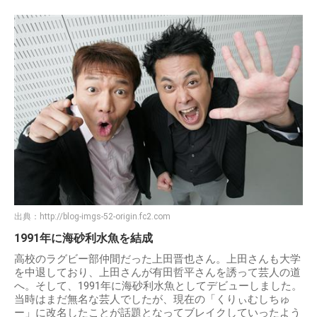
出典：
http://blog-imgs-52-origin.fc2.com
1991年に海砂利水魚を結成
高校のラグビー部仲間だった上田晋也さん。上田さんも大学
を中退しており、上田さんが有田哲平さんを誘って芸人の道
へ。そして、1991年に海砂利水魚としてデビューしました。
当時はまだ無名な芸人でしたが、現在の「くりぃむしちゅ
ー」に改名したことが話題となってブレイクしていったよう