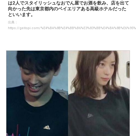
は2人でスタイリッシュなおでん屋でお酒を飲み、店を出て
向かった先は東京都内のベイエリアある高級ホテルだった
といいます。
出典：
https://geitopi.com/%E4%BA%8B%E4%BB%B6%E3%83%BB%E4%BA%8B%E6