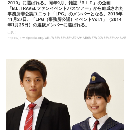
2010」に選ばれる。同年9月、雑誌『B.L.T.』の企画
「B.L.TRAVELファンイベントバスツアー」から結成された
事務所非公認ユニット「LPG」のメンバーとなる。2013年
11月27日、「LPG（事務所公認）イベントVol.1」（2014
年1月25日）の選抜メンバーに選ばれる。
出典：
https://ja.wikipedia.org/wiki/%E5%86%85%E7%94%B0%E7%90%86%E5%A4%AE