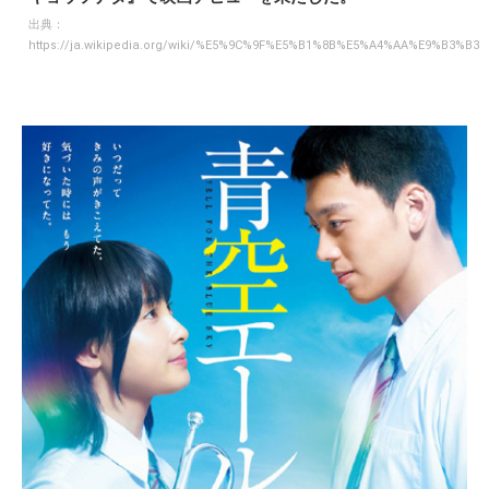
出典：
https://ja.wikipedia.org/wiki/%E5%9C%9F%E5%B1%8B%E5%A4%AA%E9%B3%B3