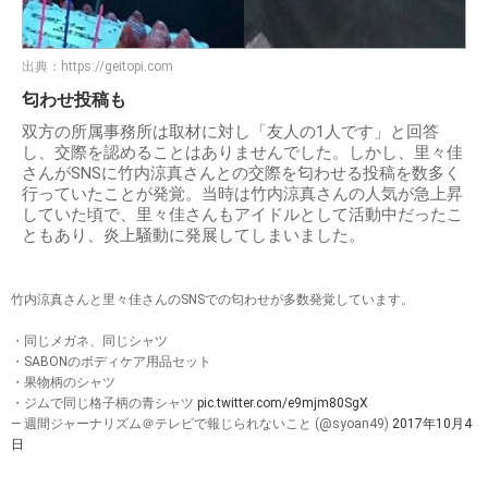
出典：
https://geitopi.com
匂わせ投稿も
双方の所属事務所は取材に対し「友人の1人です」と回答
し、交際を認めることはありませんでした。しかし、里々佳
さんがSNSに竹内涼真さんとの交際を匂わせる投稿を数多く
行っていたことが発覚。当時は竹内涼真さんの人気が急上昇
していた頃で、里々佳さんもアイドルとして活動中だったこ
ともあり、炎上騒動に発展してしまいました。
竹内涼真さんと里々佳さんのSNSでの匂わせが多数発覚しています。
・同じメガネ、同じシャツ
・SABONのボディケア用品セット
・果物柄のシャツ
・ジムで同じ格子柄の青シャツ
pic.twitter.com/e9mjm80SgX
— 週間ジャーナリズム＠テレビで報じられないこと (@syoan49)
2017年10月4
日