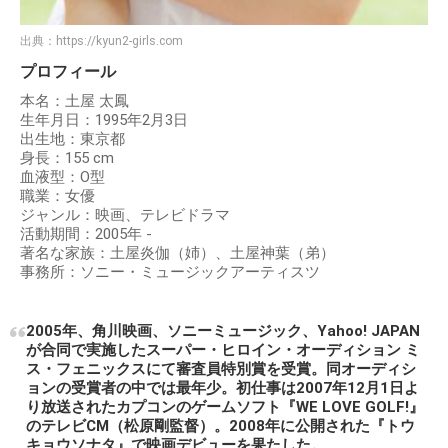
出典：
https://kyun2-girls.com
プロフィール
本名：土屋 太鳳
生年月日：1995年2月3日
出生地：東京都
身長：155 cm
血液型：O型
職業：女優
ジャンル：映画、テレビドラマ
活動期間：2005年 -
著名な家族：土屋炎伽（姉）、土屋神葉（弟）
事務所：ソニー・ミュージックアーティスツ
2005年、角川映画、ソニーミュージック、Yahoo! JAPAN
が合同で実施したスーパー・ヒロイン・オーディション ミ
ス・フェニックスにて審査員特別賞を受賞。同オーディシ
ョンの受賞者の中では最年少。初仕事は2007年12月1日よ
り放送されたカプコンのゲームソフト『WE LOVE GOLF!』
のテレビCM（松原剛監督）。2008年に公開された『トウ
キョウソナタ』で映画デビューを果たした。