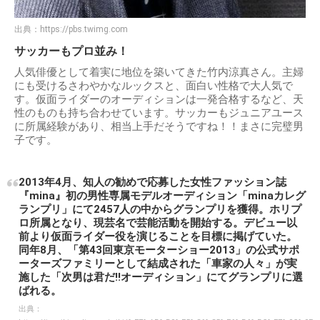
出典：
https://pbs.twimg.com
サッカーもプロ並み！
人気俳優として着実に地位を築いてきた竹内涼真さん。主婦
にも受けるさわやかなルックスと、面白い性格で大人気で
す。仮面ライダーのオーディションは一発合格するなど、天
性のものも持ち合わせています。サッカーもジュニアユース
に所属経験があり、相当上手だそうですね！！まさに完璧男
子です。
2013年4月、知人の勧めで応募した女性ファッション誌
『mina』初の男性専属モデルオーディション「minaカレグ
ランプリ」にて2457人の中からグランプリを獲得。ホリプ
ロ所属となり、現芸名で芸能活動を開始する。デビュー以
前より仮面ライダー役を演じることを目標に掲げていた。
同年8月、「第43回東京モーターショー2013」の公式サポ
ーターズファミリーとして結成された「車家の人々」が実
施した「次男は君だ!!オーディション」にてグランプリに選
ばれる。
出典：