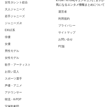
KYUN♡KYUN[キュンキュン]｜女子が
女性タレント総合
気になるエンタメ情報まとめについて
大人ジャニーズ
運営者
若手ジャニーズ
利用規約
ジャニーズJr.
プライバシー
EXILE系
サイトマップ
俳優
お問い合せ
女優
PC版
男性モデル
女性モデル
歌手・アーティスト
お笑い芸人
スポーツ選手
声優・アニメ
アナウンサー
韓流・K-POP
宝塚歌劇団