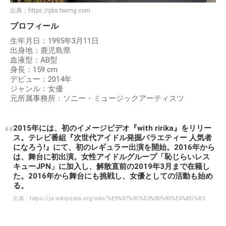
出典：
https://pbs.twimg.com
プロフィール
生年月日：1995年3月11日
出身地：鹿児島県
血液型：AB型
身長：159 cm
デビュー：2014年
ジャンル：女優
元所属事務所：ソニー・ミュージックアーティスツ
2015年には、初のイメージビデオ『with ririka』をリリー
ス。テレビ番組『次世代アイドル発掘バラエティー 人気者
になろう!』にて、初のレギュラー出演を開始。2016年から
は、舞台に初出演。女性アイドルグループ「恥じらいレス
キューJPN」に加入し、解散直前の2019年3月まで在籍し
た。2016年から舞台にも挑戦し、女優としての活動も始め
る。
出典：
https://ja.wikipedia.org/wiki/%E9%87%8C%E3%80%85%E4%BD%B3