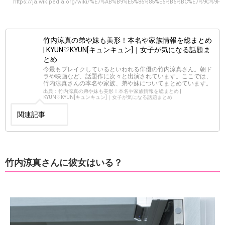
https://ja.wikipedia.org/wiki/%E7%AB%B9%E5%86%85%E6%B6%BC%E7%9C%9F
竹内涼真の弟や妹も美形！本名や家族情報を総まとめ
| KYUN♡KYUN[キュンキュン]｜女子が気になる話題ま
とめ
今最もブレイクしているといわれる俳優の竹内涼真さん。朝ド
ラや映画など、話題作に次々と出演されています。ここでは、
竹内涼真さんの本名や家族、弟や妹についてまとめています。
出典：竹内涼真の弟や妹も美形！本名や家族情報を総まとめ |
KYUN♡KYUN[キュンキュン]｜女子が気になる話題まとめ
関連記事
竹内涼真さんに彼女はいる？