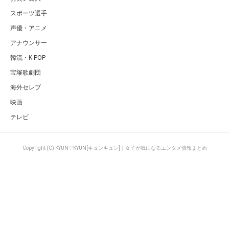
スポーツ選手
声優・アニメ
アナウンサー
韓流・K-POP
宝塚歌劇団
海外セレブ
映画
テレビ
Copyright (C) KYUN♡KYUN[キュンキュン]｜女子が気になるエンタメ情報まとめ