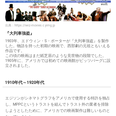
出典：
https://iwiz-movies.c.yimg.jp
『大列車強盗』
1903年、エドウィン・S・ポーターが『大列車強盗』を製作
した。物語を持った初期の映画で、西部劇の元祖ともいえる
作品です。
この頃の映画はまだ紙芝居のような見世物の段階でした。
1905年に、アメリカでは初めての映画館がピッツバーグに設
立されました。
1910年代～1920年代
エジソンがシネマトグラフをアメリカで使用する特許を独占
し、MPPCというトラストを組んでトラスト外の業者を排除
しようとしたために、アメリカでの映画製作は難しいものと