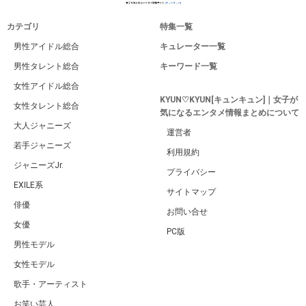
カテゴリ
特集一覧
男性アイドル総合
キュレーター一覧
男性タレント総合
キーワード一覧
女性アイドル総合
KYUN♡KYUN[キュンキュン]｜女子が
女性タレント総合
気になるエンタメ情報まとめについて
大人ジャニーズ
運営者
若手ジャニーズ
利用規約
ジャニーズJr.
プライバシー
EXILE系
サイトマップ
俳優
お問い合せ
女優
PC版
男性モデル
女性モデル
歌手・アーティスト
お笑い芸人