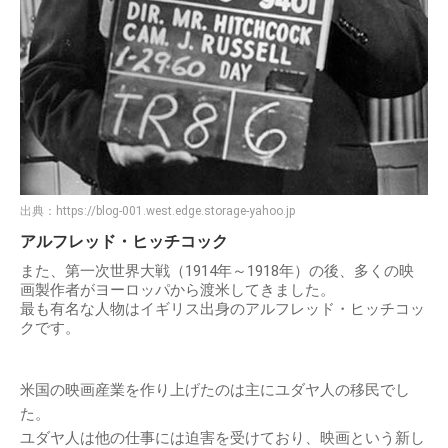
出典：
https://blog-001.west.edge.storage-yahoo.jp
アルフレッド・ヒッチコック
また、第一次世界大戦（1914年～1918年）の後、多くの映
画製作者がヨーロッパから渡米してきました。
最も有名な人物はイギリス出身のアルフレッド・ヒッチコッ
クです。
米国の映画産業を作り上げたのは主にユダヤ人の移民でし
た。
ユダヤ人は他の仕事には迫害を受けており、映画という新し