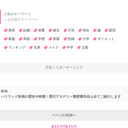
人気のキーワード
いま話題のキーワード
身長
結婚
体重
彼女
子供
現在
嫁
髪型
家族
高校
学歴
実家
性格
大学
ダイエット
ランキング
兄弟
メイク
中学
父親
広告 / スポンサーリンク
映画
ハリウッド映画の歴史や特徴！歴代アカデミー賞授賞作品も全てご紹介します
ページの先頭へ