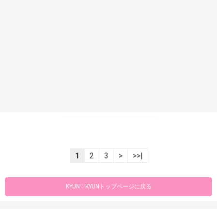
----------------------------------------------------------------
1
2
3
>
>>|
KYUN♡KYUNトップページに戻る