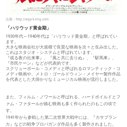
出典：
http://eiga.k-img.com
「ハリウッド黄金期」
1930年代～1940年代は「ハリウッド黄金期」と呼ばれてい
ます。
大きな映画会社が大規模で良質な映画を次々と生み出した。
これはスタジオ・システムと呼ばれています。
『或る夜の出来事』、『風と共に去りぬ』、『駅馬車』、
『市民ケーン』などが代表的です。
スクリューボール・コメディと呼ばれるロマンティック・コ
メディ映画や、メトロ・ゴールドウィン・メイヤー製作作品
を代表とした大掛かりなミュージカル映画が流行しました。
また、フィルム・ノワールと呼ばれる、ハードボイルドとフ
ァム・ファタールが絡む映画も多く作られたのもこの頃で
す。
1941年から参戦した第二次世界大戦中には、『カサブラン
カ』などの戦争プロパガンダ作品も多く製作されました。