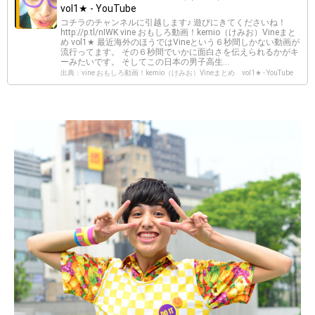
vol1★ - YouTube
コチラのチャンネルに引越します♪ 遊びにきてくださいね！
http://p.tl/nIWK vine おもしろ動画！kemio（けみお）Vineまと
め vol1★ 最近海外のほうではVineという６秒間しかない動画が
流行ってます。 その６秒間でいかに面白さを伝えられるかがキ
ーみたいです。 そしてこの日本の男子高生...
出典：vine おもしろ動画！kemio（けみお）Vineまとめ vol1★ - YouTube