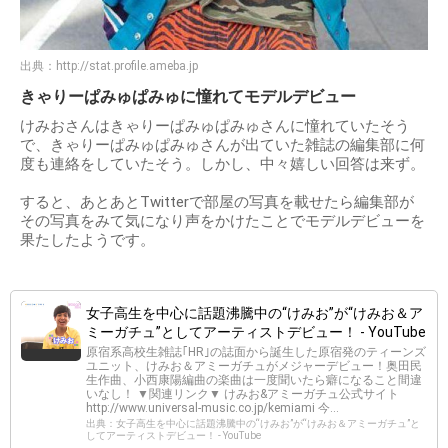
出典：
http://stat.profile.ameba.jp
きゃりーぱみゅぱみゅに憧れてモデルデビュー
けみおさんはきゃりーぱみゅぱみゅさんに憧れていたそう
で、きゃりーぱみゅぱみゅさんが出ていた雑誌の編集部に何
度も連絡をしていたそう。しかし、中々嬉しい回答は来ず。
すると、あとあとTwitterで部屋の写真を載せたら編集部が
その写真をみて気になり声をかけたことでモデルデビューを
果たしたようです。
女子高生を中心に話題沸騰中の“けみお”が“けみお＆ア
ミーガチュ”としてアーティストデビュー！ - YouTube
原宿系高校生雑誌｢HR｣の誌面から誕生した原宿発のティーンズ
ユニット、けみお＆アミーガチュがメジャーデビュー！奥田民
生作曲、小西康陽編曲の楽曲は一度聞いたら癖になること間違
いなし！ ▼関連リンク▼ けみお&アミーガチュ公式サイト
http://www.universal-music.co.jp/kemiami 今...
出典：女子高生を中心に話題沸騰中の“けみお”が“けみお＆アミーガチュ”と
してアーティストデビュー！ - YouTube