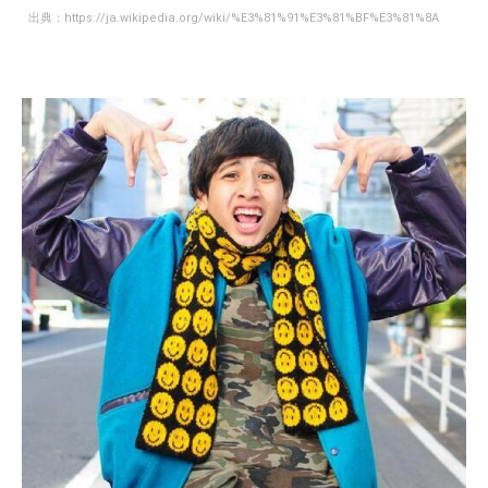
出典：
https://ja.wikipedia.org/wiki/%E3%81%91%E3%81%BF%E3%81%8A