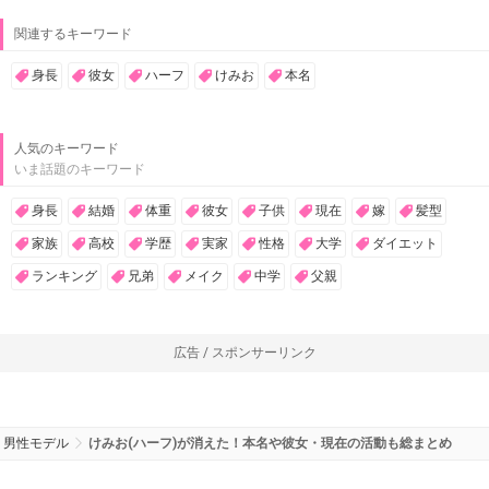
関連するキーワード
身長
彼女
ハーフ
けみお
本名
人気のキーワード
いま話題のキーワード
身長
結婚
体重
彼女
子供
現在
嫁
髪型
家族
高校
学歴
実家
性格
大学
ダイエット
ランキング
兄弟
メイク
中学
父親
広告 / スポンサーリンク
男性モデル
けみお(ハーフ)が消えた！本名や彼女・現在の活動も総まとめ