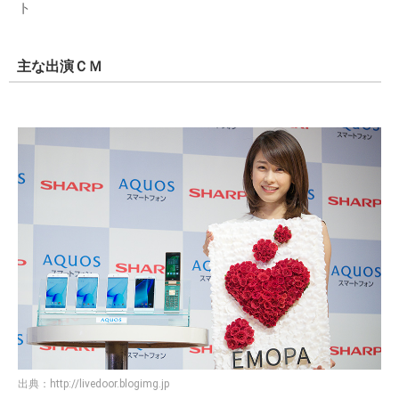
ト
主な出演ＣＭ
出典：
http://livedoor.blogimg.jp