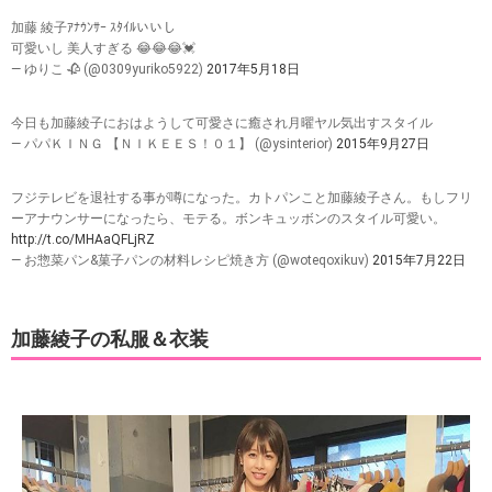
加藤 綾子ｱﾅｳﾝｻｰ ｽﾀｲﾙいいし
可愛いし 美人すぎる 😂😂😂💓
— ゆりこ 🥀 (@0309yuriko5922)
2017年5月18日
今日も加藤綾子におはようして可愛さに癒され月曜ヤル気出すスタイル
— パパＫＩＮＧ 【ＮＩＫＥＥＳ！０１】 (@ysinterior)
2015年9月27日
フジテレビを退社する事が噂になった。カトパンこと加藤綾子さん。もしフリ
ーアナウンサーになったら、モテる。ボンキュッボンのスタイル可愛い。
http://t.co/MHAaQFLjRZ
— お惣菜パン&菓子パンの材料レシピ焼き方 (@woteqoxikuv)
2015年7月22日
加藤綾子の私服＆衣装