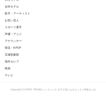
女性モデル
歌手・アーティスト
お笑い芸人
スポーツ選手
声優・アニメ
アナウンサー
韓流・K-POP
宝塚歌劇団
海外セレブ
映画
テレビ
Copyright (C) KYUN♡KYUN[キュンキュン]｜女子が気になるエンタメ情報まとめ