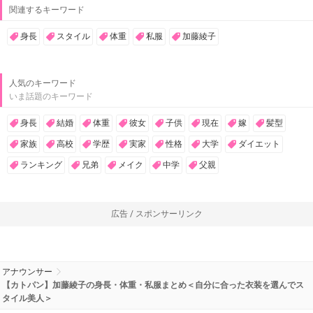
関連するキーワード
身長
スタイル
体重
私服
加藤綾子
人気のキーワード
いま話題のキーワード
身長
結婚
体重
彼女
子供
現在
嫁
髪型
家族
高校
学歴
実家
性格
大学
ダイエット
ランキング
兄弟
メイク
中学
父親
広告 / スポンサーリンク
アナウンサー
【カトパン】加藤綾子の身長・体重・私服まとめ＜自分に合った衣装を選んでス
タイル美人＞