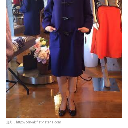
出典：
http://cdn-ak.f.st-hatena.com