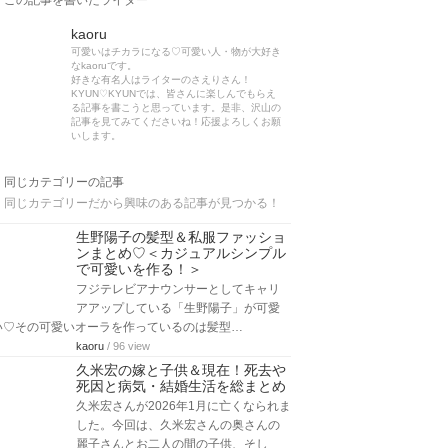
この記事を書いたライター
kaoru
可愛いはチカラになる♡可愛い人・物が大好き
なkaoruです。
好きな有名人はライターのさえりさん！
KYUN♡KYUNでは、皆さんに楽しんでもらえ
る記事を書こうと思っています。是非、沢山の
記事を見てみてくださいね！応援よろしくお願
いします。
同じカテゴリーの記事
同じカテゴリーだから興味のある記事が見つかる！
生野陽子の髪型＆私服ファッショ
ンまとめ♡＜カジュアルシンプル
で可愛いを作る！＞
フジテレビアナウンサーとしてキャリ
アアップしている「生野陽子」が可愛
い♡その可愛いオーラを作っているのは髪型…
kaoru
/ 96 view
久米宏の嫁と子供＆現在！死去や
死因と病気・結婚生活を総まとめ
久米宏さんが2026年1月に亡くなられま
した。今回は、久米宏さんの奥さんの
麗子さんとお二人の間の子供、そし