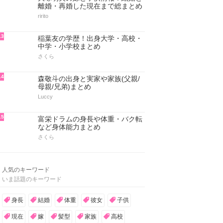
離婚・再婚した現在まで総まとめ
ririto
13
稲葉友の学歴！出身大学・高校・
中学・小学校まとめ
さくら
14
森敬斗の出身と実家や家族(父親/
母親/兄弟)まとめ
Luccy
15
富栄ドラムの身長や体重・バク転
など身体能力まとめ
さくら
人気のキーワード
いま話題のキーワード
身長
結婚
体重
彼女
子供
現在
嫁
髪型
家族
高校