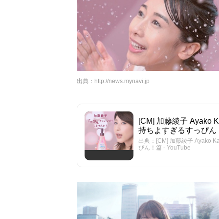
出典：
http://news.mynavi.jp
[CM] 加藤綾子 Ayak
持ちよすぎるすっぴん！篇 
出典：[CM] 加藤綾子 Ayako
ぴん！篇 - YouTube