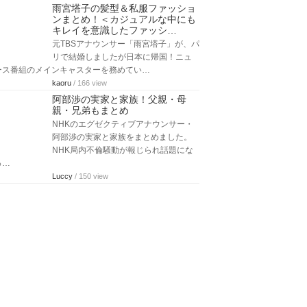
雨宮塔子の髪型＆私服ファッショ
ンまとめ！＜カジュアルな中にも
キレイを意識したファッシ…
元TBSアナウンサー「雨宮塔子」が、パ
リで結婚しましたが日本に帰国！ニュ
ース番組のメインキャスターを務めてい…
kaoru
/ 166 view
阿部渉の実家と家族！父親・母
親・兄弟もまとめ
NHKのエグゼクティブアナウンサー・
阿部渉の実家と家族をまとめました。
NHK局内不倫騒動が報じられ話題にな
っ…
Luccy
/ 150 view