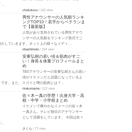
て…
chokokuru
/ 152 view
男性アナウンサーの人気順ランキ
ングTOP10！若手からベテランま
で【最新版】
人気があり支持されている男性アナウ
ンサーの人気順をランキング形式でご
紹介していきます。ネット上の様々なメディ…
nhashimoto
/ 154 view
安東弘樹の若い頃＆筋肉がすご
い！身長＆体重プロフィールまと
め
TBSアナウンサーの安東弘樹さんの若い
頃がイケメンだと話題になっているよ
うです。また、スゴイと噂の筋肉とは？…
rirakumama
/ 122 view
佐々木一真の学歴！出身大学・高
校・中学・小学校まとめ
イケメンで爽やかなイメージの佐々木
一真さん。テレビ朝日のアナウンサー
として活躍をしています。 今回は佐々
木…
さくら
/ 77 view