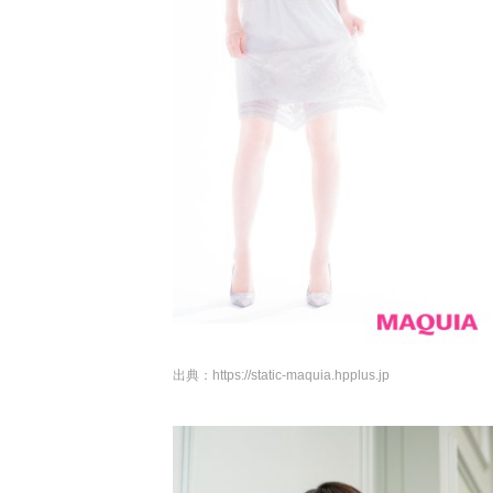
出典：
https://static-maquia.hpplus.jp