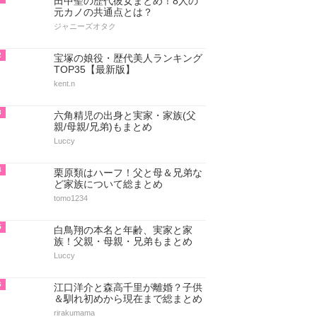
田中聖の歴代彼女まとめ！8人の
元カノの共通点とは？
ジャニーズオタク
2
宝塚の娘役・歴代美人ランキング
TOP35【最新版】
kent.n
3
六角精児の出身と実家・家族(父
親/母親/兄弟)もまとめ
Luccy
4
栗原類はハーフ！父と母＆兄弟な
ど家族について総まとめ
tomo1234
5
白鳥翔の本名と年齢、実家と家
族！父親・母親・兄弟もまとめ
Luccy
6
江口洋介と森高千里が離婚？子供
＆馴れ初めから現在まで総まとめ
rirakumama