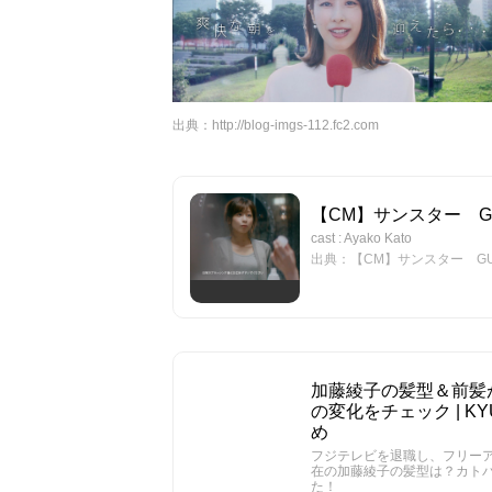
出典：
http://blog-imgs-112.fc2.com
【CM】サンスター GUM
cast : Ayako Kato
出典：【CM】サンスター GUM 
加藤綾子の髪型＆前髪
の変化をチェック | K
め
フジテレビを退職し、フリー
在の加藤綾子の髪型は？カト
た！