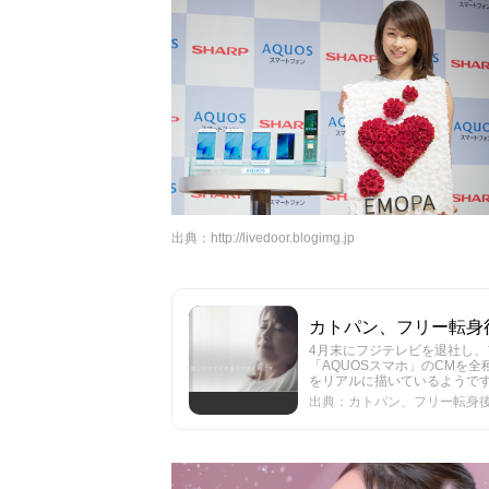
出典：
http://livedoor.blogimg.jp
カトパン、フリー転身後初
4月末にフジテレビを退社し
「AQUOSスマホ」のCMを
をリアルに描いているようですね。 ※引用元 
出典：カトパン、フリー転身後初C