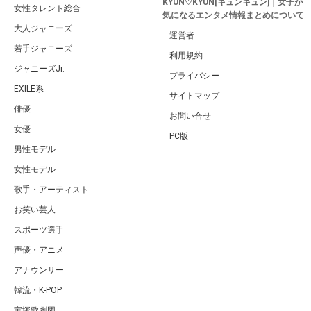
KYUN♡KYUN[キュンキュン]｜女子が
女性タレント総合
気になるエンタメ情報まとめについて
大人ジャニーズ
運営者
若手ジャニーズ
利用規約
ジャニーズJr.
プライバシー
EXILE系
サイトマップ
俳優
お問い合せ
女優
PC版
男性モデル
女性モデル
歌手・アーティスト
お笑い芸人
スポーツ選手
声優・アニメ
アナウンサー
韓流・K-POP
宝塚歌劇団