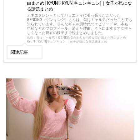
由まとめ | KYUN♡KYUN[キュンキュン]｜女子が気にな
る話題まとめ
オネエタレントとしてバラエティに引っ張りだこだった
GENKING（ゲンキング）さんは、昔はギャル男だったことでも
知られています。そんなギャル男時代のエピソードや、本名・
年齢などのプロフィール、消えた理由、さらにますます女性ら
しくなった現在の様子まで総まとめしました。
出典：昔はギャル男！GENKINGの本名＆年齢＆現在消えた理由まとめ |
KYUN♡KYUN[キュンキュン]｜女子が気になる話題まとめ
関連記事