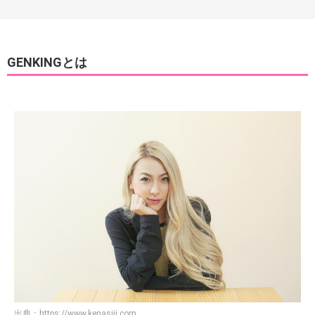
GENKINGとは
出典：
https://www.kenasiii.com