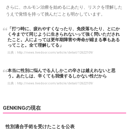
さらに、ホルモン治療を始めるにあたり、リスクを理解した
うえで覚悟を持って挑んだことも明かしています。
「打つ時に、疲れやすくなったり、免疫落ちたり、とにか
く今までて同じように生きられないって強く問いただされ
たこと。人によっては更年期障害や寿命が縮まる事もある
ってこと。全て理解してる」
出典：
http://news.livedoor.com/article/detail/12622109/
本当に性別に悩んでる人しかこの辛さは越えれないと思
う。あたしは、辛くても我慢するしかない性だから
出典：
http://news.livedoor.com/article/detail/12622109/
GENKINGの現在
性別適合手術を受けたことを公表