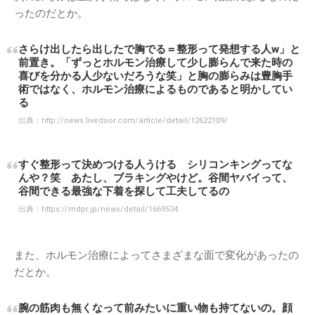
ったのだとか。
さらけ出したら出したで胸でる＝整形って発想する人w」と
前置き。「ずっとホルモン治療して少し膨らんで来た時の
喜びを分かる人少ないだろうな笑」と胸の膨らみは豊胸手
術ではなく、ホルモン治療によるものであると明かしてい
る
出典：
http://news.livedoor.com/article/detail/12622109/
すぐ整形って決めつける人うける シリコンキングってな
んや？笑 あたし、ブラキングやけど。谷間ヤバイって、
谷間できる最強な下着を探して工夫してるの
出典：
https://mdpr.jp/news/detail/1669534
また、ホルモン治療によってさまざまな面で変化があったの
だとか。
腕の筋肉も無くなって前みたいに重い物も持てないの。顔