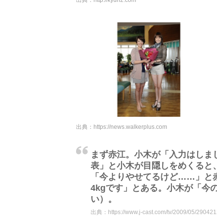
出典：
http://kyun2.com
出典：
https://news.walkerplus.com
まず赤江。小木が「入力はしま
表」と小木が目隠しをめくると、
「今よりやせてるけど……」と
4kgです」とある。小木が「今
い）。
出典：
https://www.j-cast.com/tv/2009/05/290421