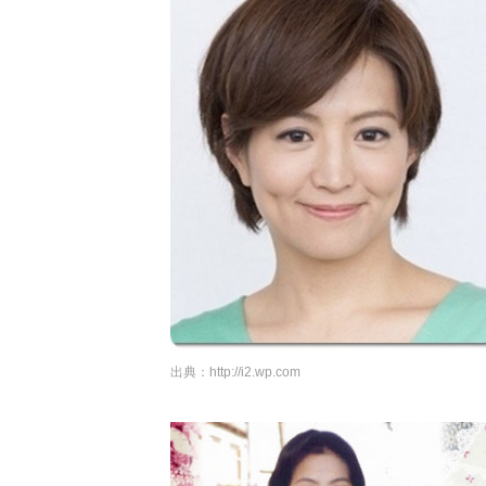
出典：
http://i2.wp.com