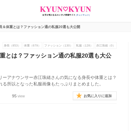
長＆体重とは？ファッション通の私服20選も大公開
身長（853）
体重（679）
ファッション（130）
私服（128）
赤江珠緒（0）
重とは？ファッション通の私服20選も大公
リーアナウンサー赤江珠緒さんの気になる身長や体重とは？
れる所以となった私服画像もたっぷりまとめました。
95
お気に入りに追加
view