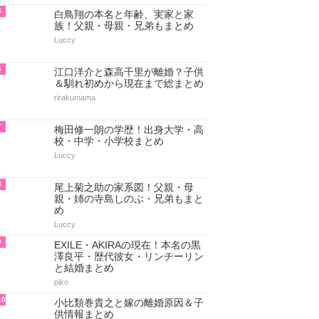
5
白鳥翔の本名と年齢、実家と家
族！父親・母親・兄弟もまとめ
Luccy
6
江口洋介と森高千里が離婚？子供
＆馴れ初めから現在まで総まとめ
rirakumama
7
梅田修一朗の学歴！出身大学・高
校・中学・小学校まとめ
Luccy
8
尾上菊之助の家系図！父親・母
親・姉の寺島しのぶ・兄弟もまと
め
Luccy
9
EXILE・AKIRAの現在！本名の黒
澤良平・歴代彼女・リンチーリン
と結婚まとめ
piko
10
小比類巻貴之と嫁の離婚原因＆子
供情報まとめ