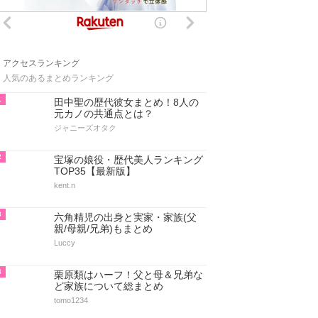
アクセスランキング
人気のあるまとめランキング
1
田中聖の歴代彼女まとめ！8人の
元カノの共通点とは？
ジャニーズオタク
2
宝塚の娘役・歴代美人ランキング
TOP35【最新版】
kent.n
3
六角精児の出身と実家・家族(父
親/母親/兄弟)もまとめ
Luccy
4
栗原類はハーフ！父と母＆兄弟な
ど家族について総まとめ
tomo1234