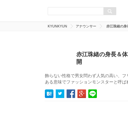
KYUNKYUN
アナウンサー
赤江珠緒の身
赤江珠緒の身長＆体
開
飾らない性格で男女問わず人気の高い、フ
ある意味でファッションモンスターと呼ば