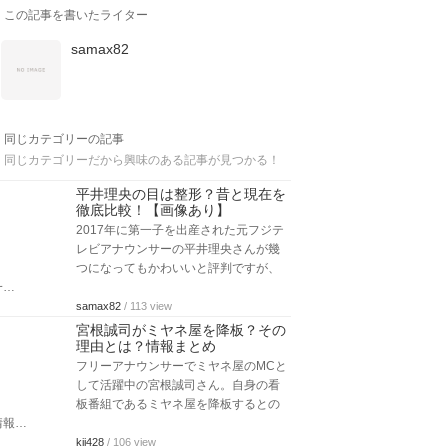
この記事を書いたライター
samax82
同じカテゴリーの記事
同じカテゴリーだから興味のある記事が見つかる！
平井理央の目は整形？昔と現在を
徹底比較！【画像あり】
2017年に第一子を出産された元フジテ
レビアナウンサーの平井理央さんが幾
つになってもかわいいと評判ですが、
一…
samax82
/ 113 view
宮根誠司がミヤネ屋を降板？その
理由とは？情報まとめ
フリーアナウンサーでミヤネ屋のMCと
して活躍中の宮根誠司さん。自身の看
板番組であるミヤネ屋を降板するとの
情報…
kii428
/ 106 view