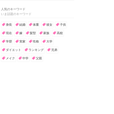
人気のキーワード
いま話題のキーワード
身長
結婚
体重
彼女
子供
現在
嫁
髪型
家族
高校
学歴
実家
性格
大学
ダイエット
ランキング
兄弟
メイク
中学
父親