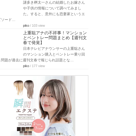
謎多き桝太一さんの結婚したお嫁さん
や子供の情報について調べてみまし
た。すると、意外にも恐妻家というエ
ピソード…
piko
/ 103 view
上重聡アナの不祥事！マンション
とベントレー問題まとめ【週刊文
春で発覚】
日本テレビアナウンサーの上重聡さん
のマンション購入とベントレー乗り回
し問題が過去に週刊文春で報じられ話題とな…
piko
/ 177 view