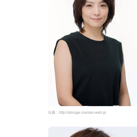
出典：
http://storage.mantan-web.jp