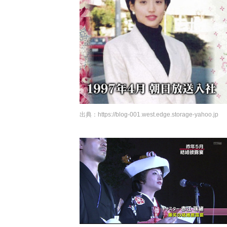
出典：
https://blog-001.west.edge.storage-yahoo.jp