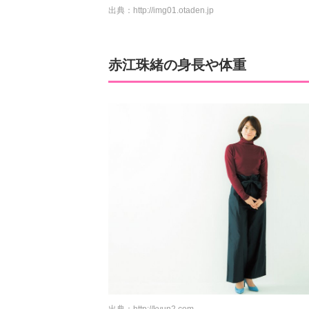
出典：
http://img01.otaden.jp
赤江珠緒の身長や体重