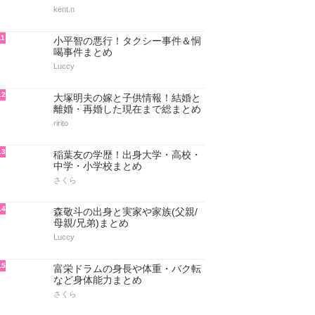
kent.n
11
小平智の悪行！タクシー事件＆恫
喝事件まとめ
Luccy
12
大塚明夫の嫁と子供情報！結婚と
離婚・再婚した現在まで総まとめ
ririto
13
稲葉友の学歴！出身大学・高校・
中学・小学校まとめ
さくら
14
森敬斗の出身と実家や家族(父親/
母親/兄弟)まとめ
Luccy
15
富栄ドラムの身長や体重・バク転
など身体能力まとめ
さくら