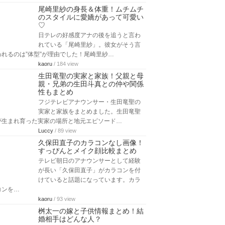
尾崎里紗の身長＆体重！ムチムチ
のスタイルに愛嬌があって可愛い
♡
日テレの好感度アナの後を追うと言わ
れている「尾崎里紗」。彼女がそう言
われるのは”体型”が理由でした！尾崎里紗…
kaoru
/ 184 view
生田竜聖の実家と家族！父親と母
親・兄弟の生田斗真との仲や関係
性もまとめ
フジテレビアナウンサー・生田竜聖の
実家と家族をまとめました。生田竜聖
が生まれ育った実家の場所と地元エピソード…
Luccy
/ 89 view
久保田直子のカラコンなし画像！
すっぴんとメイク顔比較まとめ
テレビ朝日のアナウンサーとして経験
が長い「久保田直子」がカラコンを付
けていると話題になっています。カラ
コンを…
kaoru
/ 93 view
桝太一の嫁と子供情報まとめ！結
婚相手はどんな人？