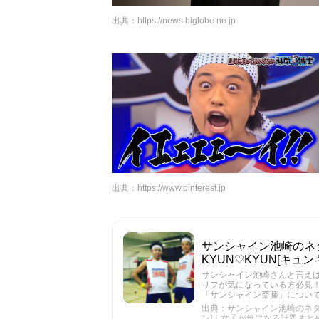
出典：
https://news.biglobe.ne.jp
出典：
https://www.pinterest.jp
サンシャイン池崎のネ
KYUN♡KYUN[キ
サンシャイン池崎さんと言え
リフが気になっている方必見
「サンシャイン斎藤」につい
出典：サンシャイン池崎のネタ・
ン]｜女子が気になる話題まと