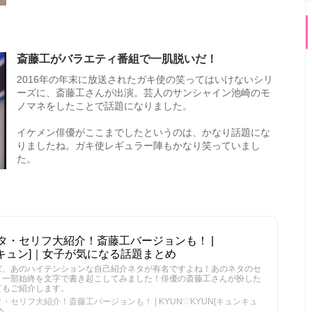
斎藤工がバラエティ番組で一肌脱いだ！
2016年の年末に放送されたガキ使の笑ってはいけないシリ
ーズに、斎藤工さんが出演。芸人のサンシャイン池崎のモ
ノマネをしたことで話題になりました。
イケメン俳優がここまでしたというのは、かなり話題にな
りましたね。ガキ使レギュラー陣もかなり笑っていまし
た。
タ・セリフ大紹介！斎藤工バージョンも！ |
ュンキュン]｜女子が気になる話題まとめ
ば、あのハイテンションな自己紹介ネタが有名ですよね！あのネタのセ
！一部始終を文字で書き起こしてみました！俳優の斎藤工さんが扮した
てもご紹介します。
セリフ大紹介！斎藤工バージョンも！ | KYUN♡KYUN[キュンキュ
め