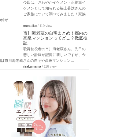
今回は、さわやかイケメン・正統派イ
ケメンとして知られる福士蒼汰さんの
ご家族について調べてみました！家族
の仲が…
mentaiko
/ 110 view
市川海老蔵の自宅まとめ！都内の
高級マンションってどこ？徹底検
証
歌舞伎役者の市川海老蔵さん。先日の
悲しい訃報が記憶に新しいですが、今
回は市川海老蔵さんの自宅や高級マンション…
rirakumama
/ 116 view