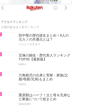
アクセスランキング
人気のあるまとめランキング
1
田中聖の歴代彼女まとめ！8人の
元カノの共通点とは？
ジャニーズオタク
2
宝塚の娘役・歴代美人ランキング
TOP35【最新版】
kent.n
3
六角精児の出身と実家・家族(父
親/母親/兄弟)もまとめ
Luccy
4
栗原類はハーフ！父と母＆兄弟な
ど家族について総まとめ
tomo1234