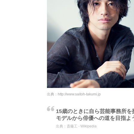
出典：
http://www.saitoh-takumi.jp
15歳のときに自ら芸能事務所
モデルから俳優への道を目指よ
出典：
斎藤工 - Wikipedia