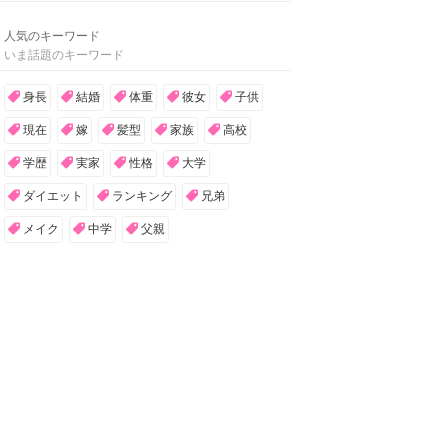
人気のキーワード
いま話題のキーワード
身長
結婚
体重
彼女
子供
現在
嫁
髪型
家族
高校
学歴
実家
性格
大学
ダイエット
ランキング
兄弟
メイク
中学
父親