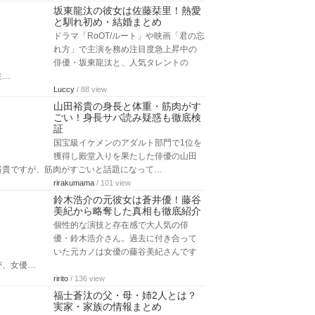
坂東龍汰の彼女は佐藤栞里！熱愛
と馴れ初め・結婚まとめ
ドラマ「RoOT/ルート」や映画「君の忘
れ方」で主演を務め注目度急上昇中の
俳優・坂東龍汰と、人気タレントの
佐…
Luccy
/ 88 view
山田裕貴の身長と体重・筋肉がす
ごい！身長サバ読み疑惑も徹底検
証
国宝級イケメンのアダルト部門で1位を
獲得し殿堂入りを果たした俳優の山田
裕貴ですが、筋肉がすごいと話題になって…
rirakumama
/ 101 view
鈴木浩介の元彼女は蒼井優！藤谷
美紀から略奪した真相も徹底紹介
個性的な演技と存在感で大人気の俳
優・鈴木浩介さん。過去に付き合って
いた元カノは女優の藤谷美紀さんです
が、女優…
ririto
/ 136 view
福士蒼汰の父・母・姉2人とは？
実家・家族の情報まとめ