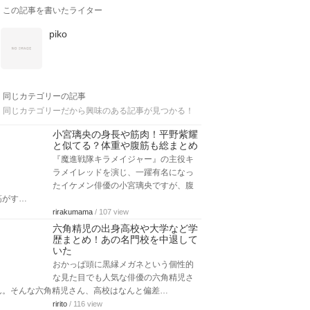
この記事を書いたライター
piko
同じカテゴリーの記事
同じカテゴリーだから興味のある記事が見つかる！
小宮璃央の身長や筋肉！平野紫耀
と似てる？体重や腹筋も総まとめ
『魔進戦隊キラメイジャー』の主役キ
ラメイレッドを演じ、一躍有名になっ
たイケメン俳優の小宮璃央ですが、腹
筋がす…
rirakumama
/ 107 view
六角精児の出身高校や大学など学
歴まとめ！あの名門校を中退して
いた
おかっぱ頭に黒縁メガネという個性的
な見た目でも人気な俳優の六角精児さ
ん。そんな六角精児さん、高校はなんと偏差…
ririto
/ 116 view