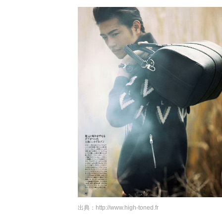
出典：
http://www.high-toned.fr