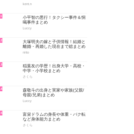
kent.n
11
小平智の悪行！タクシー事件＆恫
喝事件まとめ
Luccy
12
大塚明夫の嫁と子供情報！結婚と
離婚・再婚した現在まで総まとめ
ririto
13
稲葉友の学歴！出身大学・高校・
中学・小学校まとめ
さくら
14
森敬斗の出身と実家や家族(父親/
母親/兄弟)まとめ
Luccy
15
富栄ドラムの身長や体重・バク転
など身体能力まとめ
さくら