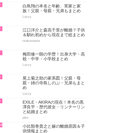
5
白鳥翔の本名と年齢、実家と家
族！父親・母親・兄弟もまとめ
Luccy
6
江口洋介と森高千里が離婚？子供
＆馴れ初めから現在まで総まとめ
rirakumama
7
梅田修一朗の学歴！出身大学・高
校・中学・小学校まとめ
Luccy
8
尾上菊之助の家系図！父親・母
親・姉の寺島しのぶ・兄弟もまと
め
Luccy
9
EXILE・AKIRAの現在！本名の黒
澤良平・歴代彼女・リンチーリン
と結婚まとめ
piko
10
小比類巻貴之と嫁の離婚原因＆子
供情報まとめ