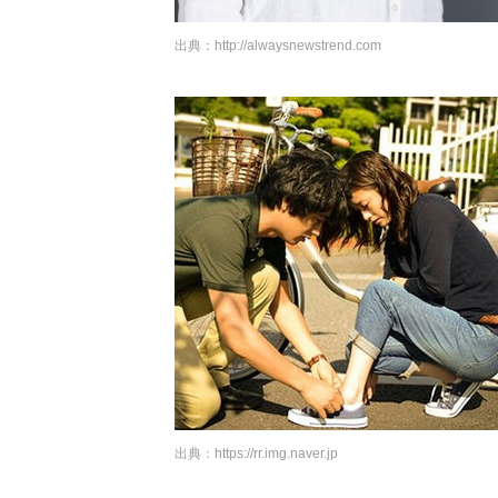
出典：
http://alwaysnewstrend.com
出典：
https://rr.img.naver.jp