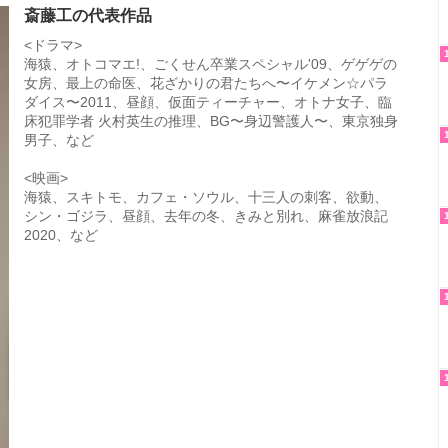
斎藤工の代表作品
<ドラマ>
海猿、オトコマエ!、ごくせん卒業スペシャル'09、ゲゲゲの
女房、最上の命医、花ざかりの君たちへ〜イケメン☆パラ
ダイス〜2011、昼顔、仮面ティーチャー、オトナ女子、臨
床犯罪学者 火村英生の推理、BG〜身辺警護人〜、東京独身
男子、など
<映画>
海猿、スキトモ、カフェ・ソウル、十三人の刺客、欲動、
シン・ゴジラ、昼顔、去年の冬、きみと別れ、麻雀放浪記
2020、など