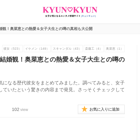
婚観！奥菜恵との熱愛＆女子大生との噂の真相も大公開
彼女（523）
イケメン（149）
スキャンダル（43）
斎藤工（4）
奥菜恵（1）
結婚観！奥菜恵との熱愛＆女子大生との噂の
気になる歴代彼女をまとめてみました。調べてみると、女子
していたという驚きの内容まで発見。さっそくチェックして
102
お気に入りに追加
view