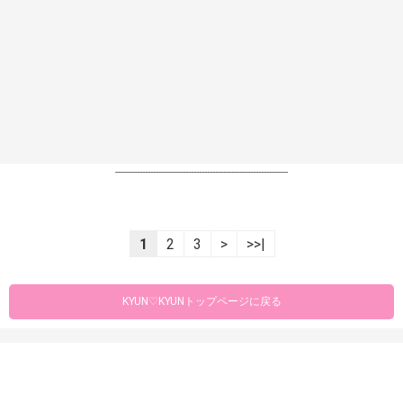
----------------------------------------------------------------
1
2
3
>
>>|
KYUN♡KYUNトップページに戻る