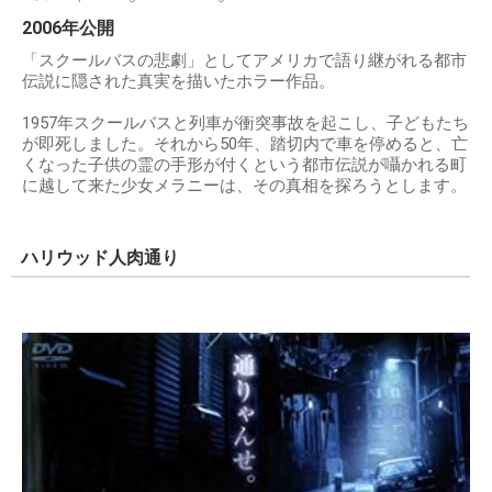
2006年公開
「スクールバスの悲劇」としてアメリカで語り継がれる都市
伝説に隠された真実を描いたホラー作品。
1957年スクールバスと列車が衝突事故を起こし、子どもたち
が即死しました。それから50年、踏切内で車を停めると、亡
くなった子供の霊の手形が付くという都市伝説が囁かれる町
に越して来た少女メラニーは、その真相を探ろうとします。
ハリウッド人肉通り