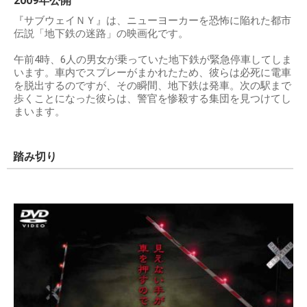
2009年公開
『サブウェイＮＹ』は、ニューヨーカーを恐怖に陥れた都市
伝説「地下鉄の迷路」の映画化です。
午前4時、6人の男女が乗っていた地下鉄が緊急停車してしま
います。車内でスプレーがまかれたため、彼らは必死に電車
を脱出するのですが、その瞬間、地下鉄は発車。次の駅まで
歩くことになった彼らは、警官を惨殺する集団を見つけてし
まいます。
踏み切り