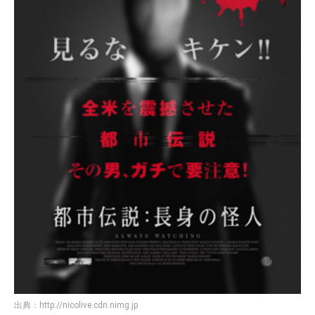
出典：
http://nicolive.cdn.nimg.jp