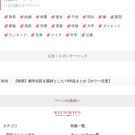
いま話題のキーワード
身長
結婚
体重
彼女
子供
現在
嫁
髪型
家族
高校
学歴
実家
性格
大学
ダイエット
ランキング
兄弟
メイク
中学
父親
広告 / スポンサーリンク
映画
【映画】都市伝説を題材とした19作品まとめ【ホラー注意】
ページの先頭へ
カテゴリ
特集一覧
男性アイドル総合
キュレーター一覧