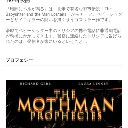
1974年公開
『暗闇にベルが鳴る』は、北米で有名な都市伝説「The
Babysitter and the Man Upstairs」がモチーフ。ベビーシッタ
ーとサイコキラーの闘いを描くサイコスリラー作です。
豪邸でベビーシッター中のトリシアの携帯電話に非通知電話
が執拗にかかってきます。警察に連絡したトリシアに告げら
れたのは、発信者が家にいるということ…。
プロフェシー