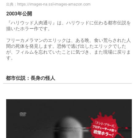
出典：
https://images-na.ssl-images-amazon.com
2003年公開
『ハリウッド人肉通り』は、ハリウッドに伝わる都市伝説を
描いたホラー作です。
フリーカメラマンのエリックは、ある晩、食い荒らされた人
間の死体を発見します。恐怖で逃げ出したエリックでした
が、フィルムを忘れていたことに気づき、また現場に戻りま
す。
都市伝説：長身の怪人