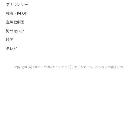
アナウンサー
韓流・K-POP
宝塚歌劇団
海外セレブ
映画
テレビ
Copyright (C) KYUN♡KYUN[キュンキュン]｜女子が気になるエンタメ情報まとめ