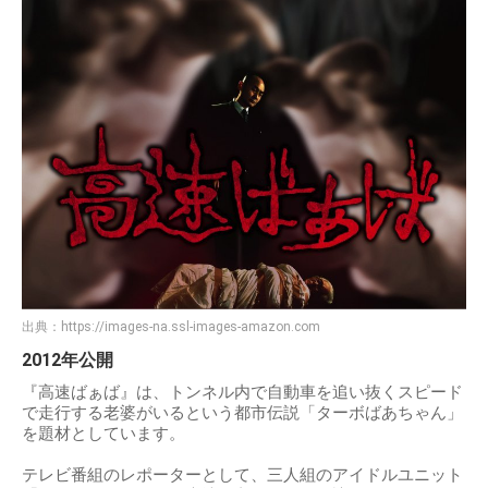
出典：
https://images-na.ssl-images-amazon.com
2012年公開
『高速ばぁば』は、トンネル内で自動車を追い抜くスピード
で走行する老婆がいるという都市伝説「ターボばあちゃん」
を題材としています。
テレビ番組のレポーターとして、三人組のアイドルユニット