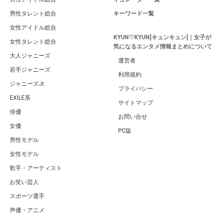
男性タレント総合
キーワード一覧
女性アイドル総合
KYUN♡KYUN[キュンキュン]｜女子が
女性タレント総合
気になるエンタメ情報まとめについて
大人ジャニーズ
運営者
若手ジャニーズ
利用規約
ジャニーズJr.
プライバシー
EXILE系
サイトマップ
俳優
お問い合せ
女優
PC版
男性モデル
女性モデル
歌手・アーティスト
お笑い芸人
スポーツ選手
声優・アニメ