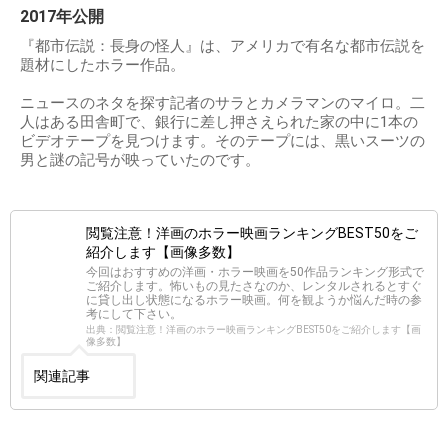
2017年公開
『都市伝説：長身の怪人』は、アメリカで有名な都市伝説を
題材にしたホラー作品。
ニュースのネタを探す記者のサラとカメラマンのマイロ。二
人はある田舎町で、銀行に差し押さえられた家の中に1本の
ビデオテープを見つけます。そのテープには、黒いスーツの
男と謎の記号が映っていたのです。
閲覧注意！洋画のホラー映画ランキングBEST50をご
紹介します【画像多数】
今回はおすすめの洋画・ホラー映画を50作品ランキング形式で
ご紹介します。怖いもの見たさなのか、レンタルされるとすぐ
に貸し出し状態になるホラー映画。何を観ようか悩んだ時の参
考にして下さい。
出典：閲覧注意！洋画のホラー映画ランキングBEST50をご紹介します【画
像多数】
関連記事