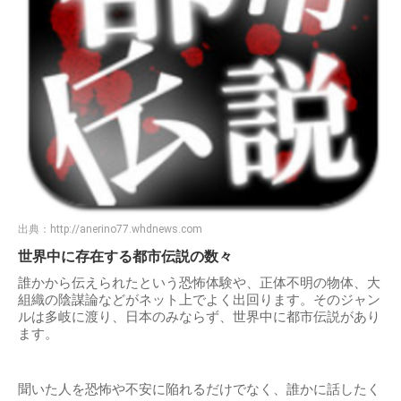
出典：
http://anerino77.whdnews.com
世界中に存在する都市伝説の数々
誰かから伝えられたという恐怖体験や、正体不明の物体、大
組織の陰謀論などがネット上でよく出回ります。そのジャン
ルは多岐に渡り、日本のみならず、世界中に都市伝説があり
ます。
聞いた人を恐怖や不安に陥れるだけでなく、誰かに話したく