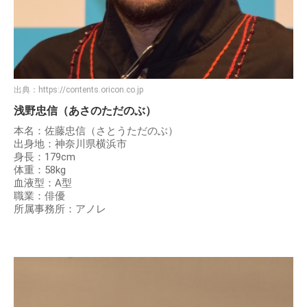
出典：
https://contents.oricon.co.jp
浅野忠信（あさのただのぶ）
本名：佐藤忠信（さとうただのぶ）
出身地：神奈川県横浜市
身長：179cm
体重：58kg
血液型：A型
職業：俳優
所属事務所：アノレ