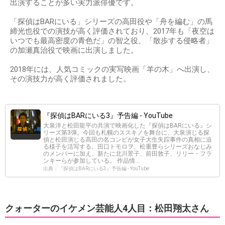
出演することが多い実力派俳優です。
「探偵はBARにいる」シリーズの高田役や「舟を編む」の馬
締光也役での演技が高く評価されており、2017年も「夜空は
いつでも最高密度の青色だ」の智之役、「散歩する侵略者」
の加瀬真治役で映画に出演しました。
2018年には、人気コミックの実写映画「羊の木」へ出演し、
その演技力が高く評価されました。
『探偵はBARにいる3』予告編 - YouTube
大泉洋と松田龍平の共演で映画化した『探偵はBARにいる』シ
リーズ第3弾。今回も札幌のススキノを舞台に、大泉演じる探
偵と松田演じる高田の名コンビが女子大生失踪事件の真相に迫
る様子を活写する。田口トモロヲ、松重豊らシリーズおなじみ
のメンバーに加え、新たに北川景子、前田敦子、リリー・フラ
ンキーらが参加している。 作品情...
出典：『探偵はBARにいる3』予告編 - YouTube
クォーターのイケメン芸能人4人目：松田翔太さん