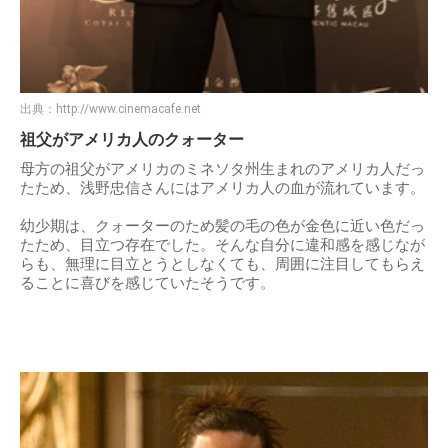
出典：
http://www.cinemacafe.net
祖父がアメリカ人のクォーター
母方の祖父がアメリカのミネソタ州生まれのアメリカ人だっ
たため、浅野忠信さんにはアメリカ人の血が流れています。
幼少期は、クォーターのため髪の毛の色が金色に近い色だっ
たため、目立つ存在でした。そんな自分に違和感を感じなが
らも、無理に目立とうとしなくても、周囲に注目してもらえ
ることに喜びを感じていたそうです。