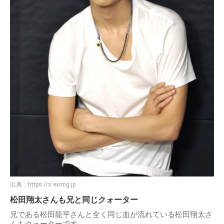
出典：
https://s.eximg.jp
松田翔太さんも兄と同じクォーター
兄である松田龍平さんと全く同じ血が流れている松田翔太さ
んもクォーターです。