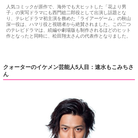
人気コミックが原作で、海外でも大ヒットした「花より男
子」の実写ドラマにも西門総二郎役として出演し話題とな
り、テレビドラマ初主演を務めた「ライアーゲーム」の秋山
深一役は、ハマリ役と視聴者から絶賛されました。この二つ
のテレビドラマは、続編や劇場版も制作されるほどのヒット
作となったと同時に、松田翔太さんの代表作となりました。
クォーターのイケメン芸能人5人目：速水もこみちさ
ん