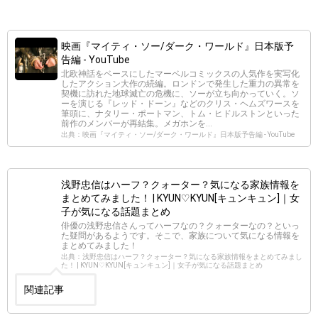
映画『マイティ・ソー/ダーク・ワールド』日本版予
告編 - YouTube
北欧神話をベースにしたマーベルコミックスの人気作を実写化
したアクション大作の続編。ロンドンで発生した重力の異常を
契機に訪れた地球滅亡の危機に、ソーが立ち向かっていく。ソ
ーを演じる『レッド・ドーン』などのクリス・ヘムズワースを
筆頭に、ナタリー・ポートマン、トム・ヒドルストンといった
前作のメンバーが再結集。メガホンを...
出典：映画『マイティ・ソー/ダーク・ワールド』日本版予告編 - YouTube
浅野忠信はハーフ？クォーター？気になる家族情報を
まとめてみました！ | KYUN♡KYUN[キュンキュン]｜女
子が気になる話題まとめ
俳優の浅野忠信さんってハーフなの？クォーターなの？といっ
た疑問があるようです。そこで、家族について気になる情報を
まとめてみました！
出典：浅野忠信はハーフ？クォーター？気になる家族情報をまとめてみまし
た！ | KYUN♡KYUN[キュンキュン]｜女子が気になる話題まとめ
関連記事