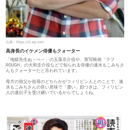
出典：
https://i2.wp.com
高身長のイケメン俳優もクォーター
「地獄先生ぬ～べ～」の玉藻京介役や、実写映画「ラフ
ROUGH」の大和圭介役などで知られる俳優の速水もこみちさ
んもクォーターだと言われています。
母方の祖父か祖母のどちらかがフィリピン人とのことで、速
水もこみちさんの良い意味で「濃い」顔つきは、フィリピン
人の遺伝子を受け継いでいるからでしょうね。