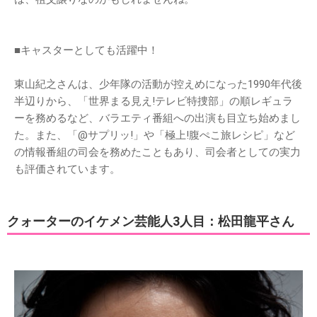
■キャスターとしても活躍中！
東山紀之さんは、少年隊の活動が控えめになった1990年代後
半辺りから、「世界まる見え!テレビ特捜部」の順レギュラ
ーを務めるなど、バラエティ番組への出演も目立ち始めまし
た。また、「@サプリッ!」や「極上!腹ぺこ旅レシピ」など
の情報番組の司会を務めたこともあり、司会者としての実力
も評価されています。
クォーターのイケメン芸能人3人目：松田龍平さん