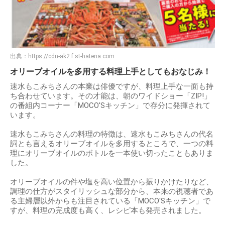
出典：
https://cdn-ak2.f.st-hatena.com
オリーブオイルを多用する料理上手としてもおなじみ！
速水もこみちさんの本業は俳優ですが、料理上手な一面も持
ち合わせています。その才能は、朝のワイドショー「ZIP!」
の番組内コーナー「MOCO'Sキッチン」で存分に発揮されて
います。
速水もこみちさんの料理の特徴は、速水もこみちさんの代名
詞とも言えるオリーブオイルを多用するところで、一つの料
理にオリーブオイルのボトルを一本使い切ったこともありま
した。
オリーブオイルの件や塩を高い位置から振りかけたりなど、
調理の仕方がスタイリッシュな部分から、本来の視聴者であ
る主婦層以外からも注目されている「MOCO'Sキッチン」で
すが、料理の完成度も高く、レシピ本も発売されました。