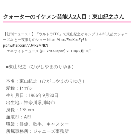
クォーターのイケメン芸能人2人目：東山紀之さん
【朝刊ニュース！】『ウルトラFES』で東山紀之がキンプリ＆50人超のジャニ
ーズJr.と一夜限りのショー
https://t.co/FksKocZy86
pic.twitter.com/7JvIk8MNkN
— エキサイトニュース (@ExciteJapan)
2018年9月13日
■東山紀之（ひがしやまのりゆき）
本名：東山紀之（ひがしやまのりゆき）
愛称：ヒガシ
生年月日：1966年9月30日
出生地：神奈川県川崎市
身長：178 cm
血液型：A型
職業：俳優、歌手、キャスター
所属事務所：ジャニーズ事務所