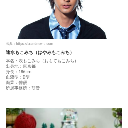
出典：
https://brandnew-s.com
速水もこみち（はやみもこみち）
本名：表もこみち（おもてもこみち）
出身地：東京都
身長：186cm
血液型：B型
職業：俳優
所属事務所：研音