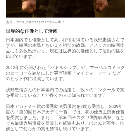
出典：
https://storage.mantan-web.jp
世界的な俳優として活躍
日本国内でも俳優として高い評価を得ている浅野忠信さんで
すが、映画の本場ともいえる祖父の故郷、アメリカの映画作
品にも多数出演おり、現在は世界的な俳優として活動の幅を
広げています。
2012年に公開された「バトルシップ」や、マーベルコミック
のヒーローを題材にした実写映画「マイティ・ソー 」など
のヒット作に出演しています。
浅野忠信さんの日本国内での活躍も、数々のコンクールで賞
を受賞していることが多くの人に知られています。
日本アカデミー賞の優秀助演男優賞を3度も受賞し、2009年
度の「第33回日本アカデミー賞」では、初の優秀主演男優賞
を受賞しました。また、「第36回モスクワ国際映画祭」など
でも最優秀男優賞を受賞した経験もあり、ほとんど毎年、俳
優として何らかの賞を獲得し続けています。