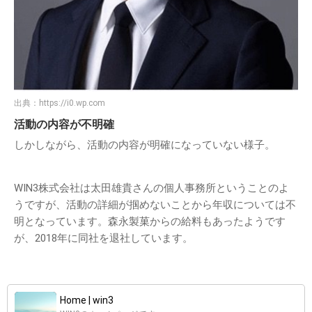
出典：
https://i0.wp.com
活動の内容が不明確
しかしながら、活動の内容が明確になっていない様子。
WIN3株式会社は太田雄貴さんの個人事務所ということのよ
うですが、活動の詳細が掴めないことから年収については不
明となっています。森永製菓からの給料もあったようです
が、2018年に同社を退社しています。
Home | win3