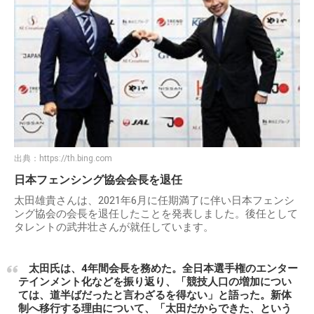
出典：
https://th.bing.com
日本フェンシング協会会長を退任
太田雄貴さんは、2021年6月に任期満了に伴い日本フェンシ
ング協会の会長を退任したことを発表しました。後任として
タレントの武井壮さんが就任しています。
太田氏は、4年間会長を務めた。全日本選手権のエンター
テインメント化などを振り返り、「競技人口の増加につい
ては、道半ばだったと言わざるを得ない」と語った。新体
制へ移行する理由について、「太田だからできた、という