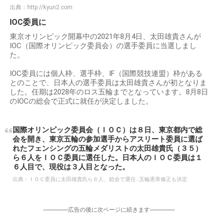
出典：
http://kyun2.com
IOC委員に
東京オリンピック開幕中の2021年8月4日、太田雄貴さんが
IOC（国際オリンピック委員会）の選手委員に当選しまし
た。
IOC委員には個人枠、選手枠、IF（国際競技連盟）枠がある
とのことで、日本人の選手委員は太田雄貴さんが初となりま
した。任期は2028年のロス五輪までとなっています。8月8日
のIOCの総会で正式に就任が決定しました。
国際オリンピック委員会（ＩＯＣ）は８日、東京都内で総
会を開き、東京五輪の参加選手からアスリート委員に選ば
れたフェンシングの五輪メダリストの太田雄貴氏（３５）
ら６人をＩＯＣ委員に選任した。日本人のＩＯＣ委員は１
６人目で、現役は３人目となった。
出典：
ＩＯＣ委員に太田雄貴氏ら６人、総会で選任…五輪憲章修正も決定
-----------------広告の後に次ページに続きます-----------------