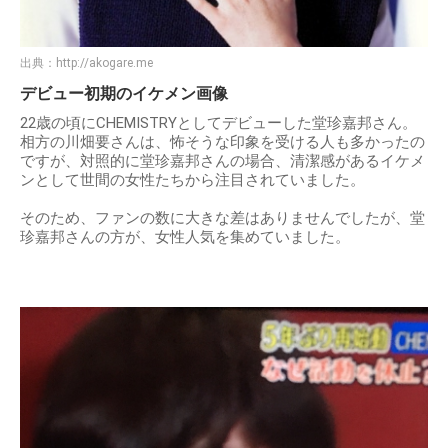
出典：
http://akogare.me
デビュー初期のイケメン画像
22歳の頃にCHEMISTRYとしてデビューした堂珍嘉邦さん。
相方の川畑要さんは、怖そうな印象を受ける人も多かったの
ですが、対照的に堂珍嘉邦さんの場合、清潔感があるイケメ
ンとして世間の女性たちから注目されていました。
そのため、ファンの数に大きな差はありませんでしたが、堂
珍嘉邦さんの方が、女性人気を集めていました。