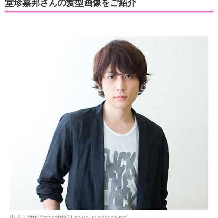
堂珍嘉邦さんの髪型画像をご紹介
出典：
http://etheatrix01-eplus.up.seesaa.net