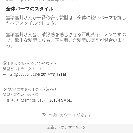
全体パーマのスタイル
堂珍嘉邦さんが一番似合う髪型は、全体に軽いパーマを施し
たヘアスタイルでしょう。
堂珍嘉邦さんは、清潔感を感じさせる正統派イケメンですの
で、派手な髪型よりも、落ち着いた髪型のほうが似合います
ね。
堂珍さんめちゃイケメンやな〜〜
髪型どストライク！！！
— mai (@osacana234)
2017年3月31日
やばい！堂珍さんイケメン(//∇//)
髪型と髪色いいねっ♡
— まり◡̈♥︎ (@amnos_3104_)
2015年5月6日
-----------------広告の後に次ページに続きます-----------------
広告 / スポンサーリンク