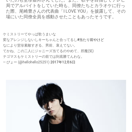
局でアルバイトをしていた時も、同僚たちとカラオケに行っ
た際、尾崎豊さんの代表曲「I LOVE YOU」を披露して、その
場にいた同僚全員を感動させたこともあったそうです。
ケミストリーてやっぱ歌うまいな
変なアレンジしないしキーちゃんと合ってるし
#当たり前やけど
なにより堂珍素敵すぎる、男前、衰えてない。
てかね、この二人にジャニーズ当てるのやめて、邪魔(笑)
テゴマスもケミストリーの前では到底勝てんわな。
— ぴょー (@hellohello25251)
2017年12月6日