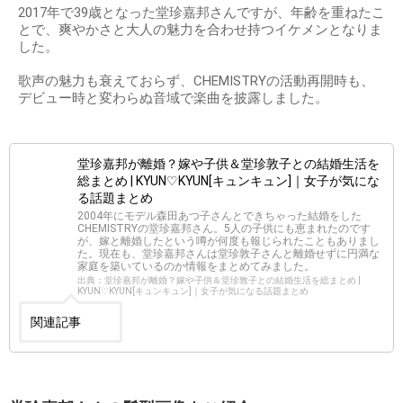
2017年で39歳となった堂珍嘉邦さんですが、年齢を重ねたこ
とで、爽やかさと大人の魅力を合わせ持つイケメンとなりま
した。
歌声の魅力も衰えておらず、CHEMISTRYの活動再開時も、
デビュー時と変わらぬ音域で楽曲を披露しました。
堂珍嘉邦が離婚？嫁や子供＆堂珍敦子との結婚生活を
総まとめ | KYUN♡KYUN[キュンキュン]｜女子が気にな
る話題まとめ
2004年にモデル森田あつ子さんとできちゃった結婚をした
CHEMISTRYの堂珍嘉邦さん。5人の子供にも恵まれたのです
が、嫁と離婚したという噂が何度も報じられたこともありまし
た。現在も、堂珍嘉邦さんは堂珍敦子さんと離婚せずに円満な
家庭を築いているのか情報をまとめてみました。
出典：堂珍嘉邦が離婚？嫁や子供＆堂珍敦子との結婚生活を総まとめ |
KYUN♡KYUN[キュンキュン]｜女子が気になる話題まとめ
関連記事