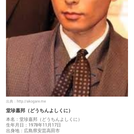
出典：
http://akogare.me
堂珍嘉邦（どうちんよしくに）
本名：堂珍嘉邦（どうちんよしくに）
生年月日：1978年11月17日
出身地：広島県安芸高田市