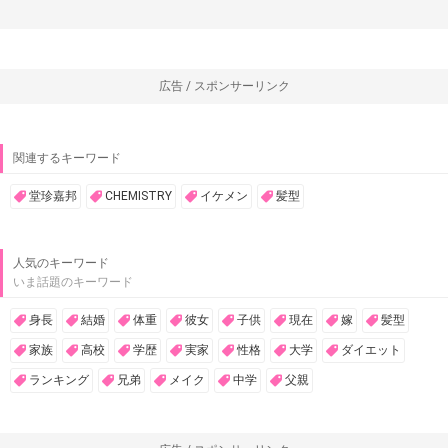
広告 / スポンサーリンク
関連するキーワード
堂珍嘉邦
CHEMISTRY
イケメン
髪型
人気のキーワード
いま話題のキーワード
身長
結婚
体重
彼女
子供
現在
嫁
髪型
家族
高校
学歴
実家
性格
大学
ダイエット
ランキング
兄弟
メイク
中学
父親