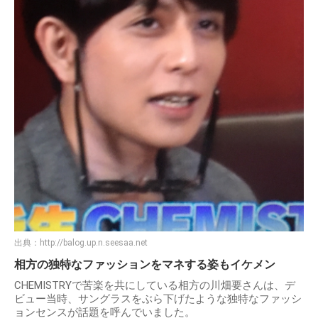
出典：
http://balog.up.n.seesaa.net
相方の独特なファッションをマネする姿もイケメン
CHEMISTRYで苦楽を共にしている相方の川畑要さんは、デ
ビュー当時、サングラスをぶら下げたような独特なファッシ
ョンセンスが話題を呼んでいました。