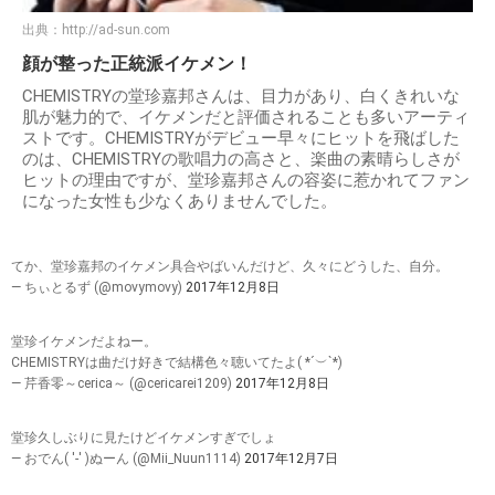
出典：
http://ad-sun.com
顔が整った正統派イケメン！
CHEMISTRYの堂珍嘉邦さんは、目力があり、白くきれいな
肌が魅力的で、イケメンだと評価されることも多いアーティ
ストです。CHEMISTRYがデビュー早々にヒットを飛ばした
のは、CHEMISTRYの歌唱力の高さと、楽曲の素晴らしさが
ヒットの理由ですが、堂珍嘉邦さんの容姿に惹かれてファン
になった女性も少なくありませんでした。
てか、堂珍嘉邦のイケメン具合やばいんだけど、久々にどうした、自分。
— ちぃとるず (@movymovy)
2017年12月8日
堂珍イケメンだよねー。
CHEMISTRYは曲だけ好きで結構色々聴いてたよ( *´︶`*)
— 芹香零～cerica～ (@cericarei1209)
2017年12月8日
堂珍久しぶりに見たけどイケメンすぎでしょ
— おでん( '-' )ぬーん (@Mii_Nuun1114)
2017年12月7日