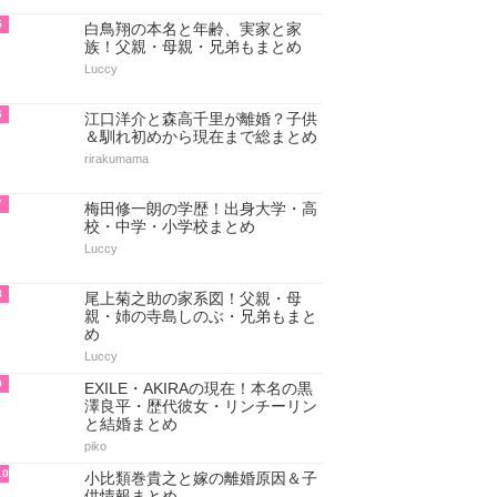
5
白鳥翔の本名と年齢、実家と家
族！父親・母親・兄弟もまとめ
Luccy
6
江口洋介と森高千里が離婚？子供
＆馴れ初めから現在まで総まとめ
rirakumama
7
梅田修一朗の学歴！出身大学・高
校・中学・小学校まとめ
Luccy
8
尾上菊之助の家系図！父親・母
親・姉の寺島しのぶ・兄弟もまと
め
Luccy
9
EXILE・AKIRAの現在！本名の黒
澤良平・歴代彼女・リンチーリン
と結婚まとめ
piko
10
小比類巻貴之と嫁の離婚原因＆子
供情報まとめ