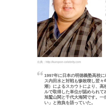
出典：
http://kuropon-celebrity.com
1997年に日本の明徳義塾高校
ス内田水と対戦も惨敗喫し翌々
潮）によるスカウトにより、高
ルで取得した単位が認められて2
旭鷲山関と千代大海関です。一
い」と抱負を語っていた。