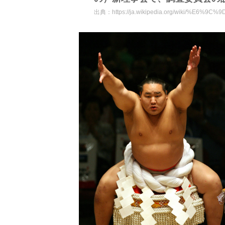
出典：
https://ja.wikipedia.org/wiki/%