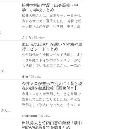
松井大輔の学歴！出身高校・中
学・小学校まとめ
松井大輔さんは、日本サッカー界を代
表するサッカー選手でした。 今回は松
井大輔さんの学歴（小学校、中学、高
校…
さくら
/ 81 view
原口元気は素行が悪い？性格や悪
行エピソードまとめ
少年時代から全国レベルで活躍し、Jリ
ーグを経てドイツのブンデスリーガで
も活躍している原口元気さん。一流の
アス…
ririto
/ 99 view
今井メロが整形で別人に！昔と現
在の顔を徹底比較【画像付き】
今井メロさんが整形したことを番組で
告白して話題となりましたね。そんな
整形をして別人になったという今井メ
ロさん…
chokokuru
/ 96 view
田臥勇太と竹内由恵の熱愛！馴れ
初めや破局までを総まとめ