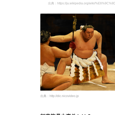
出典：
https://ja.wikipedia.org/wiki/%
出典：
http://dic.nicovideo.jp