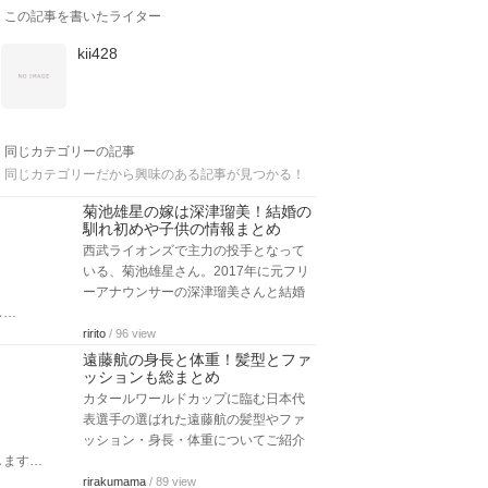
この記事を書いたライター
kii428
同じカテゴリーの記事
同じカテゴリーだから興味のある記事が見つかる！
菊池雄星の嫁は深津瑠美！結婚の
馴れ初めや子供の情報まとめ
西武ライオンズで主力の投手となって
いる、菊池雄星さん。2017年に元フリ
ーアナウンサーの深津瑠美さんと結婚
し…
ririto
/ 96 view
遠藤航の身長と体重！髪型とファ
ッションも総まとめ
カタールワールドカップに臨む日本代
表選手の選ばれた遠藤航の髪型やファ
ッション・身長・体重についてご紹介
します…
rirakumama
/ 89 view