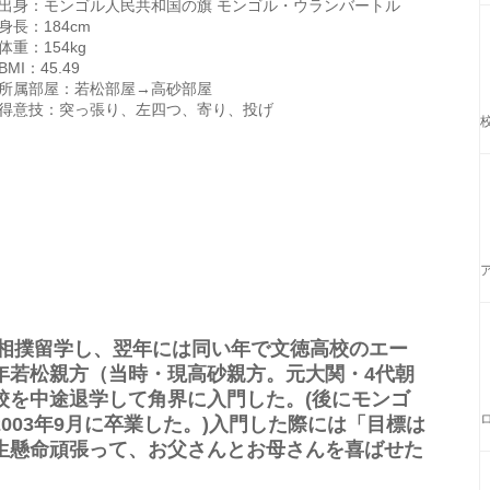
出身：モンゴル人民共和国の旗 モンゴル・ウランバートル
身長：184cm
体重：154kg
BMI：45.49
所属部屋：若松部屋→高砂部屋
得意技：突っ張り、左四つ、寄り、投げ
に相撲留学し、翌年には同い年で文徳高校のエー
年若松親方（当時・現高砂親方。元大関・4代朝
校を中途退学して角界に入門した。(後にモンゴ
003年9月に卒業した。)入門した際には「目標は
生懸命頑張って、お父さんとお母さんを喜ばせた