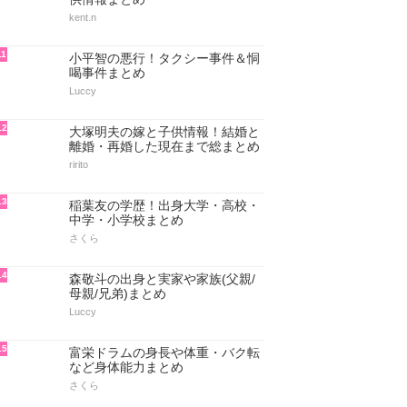
kent.n
11
小平智の悪行！タクシー事件＆恫
喝事件まとめ
Luccy
12
大塚明夫の嫁と子供情報！結婚と
離婚・再婚した現在まで総まとめ
ririto
13
稲葉友の学歴！出身大学・高校・
中学・小学校まとめ
さくら
14
森敬斗の出身と実家や家族(父親/
母親/兄弟)まとめ
Luccy
15
富栄ドラムの身長や体重・バク転
など身体能力まとめ
さくら