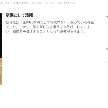
E6%9C%9D%E9%9D%92%E9%BE%8D%E6%98%8E%E5%BE%B3
横綱として活躍
朝青龍は、第68代横綱として相撲界を引っ張っている存在
でした。しかし、暴力事件など事件を複数起こしてしま
い、相撲界を引退することとなった過去があります。