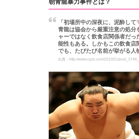
朝青龍暴力事件とは？
「初場所中の深夜に、泥酔して
青龍は協会から厳重注意の処分
ャーではなく飲食店関係者だっ
能性もある。しかもこの飲食店
でも、たびたび名前が挙がる人物
出典：
http://www.cyzo.com/2010/01/post_3749_