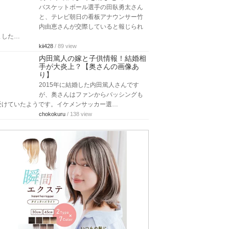
バスケットボール選手の田臥勇太さん
と、テレビ朝日の看板アナウンサー竹
内由恵さんが交際していると報じられ
ました…
kii428
/ 89 view
内田篤人の嫁と子供情報！結婚相
手が大炎上？【奥さんの画像あ
り】
2015年に結婚した内田篤人さんです
が、奥さんはファンからバッシングも
受けていたようです。イケメンサッカー選…
chokokuru
/ 138 view