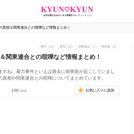
の真相＆関東連合との喧嘩など情報まとめ！
事件（32）
真相（31）
関東連合（7）
朝青龍（3）
＆関東連合との喧嘩など情報まとめ！
ますね。暴力事件といえば過去に朝青龍が起こしていまし
の真相や関東連合との喧嘩についてまとめています。
198
お気に入りに追加
view