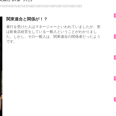
E6%9C%9D%E9%9D%92%E9%BE%8D%E6%98%8E%E5%BE%B3
関東連合と関係が！？
暴行を受けた人はマネージャーといわれていましたが、実
は飲食店経営をしている一般人ということがわかりまし
た。しかし、その一般人は、関東連合の関係者だったよう
です。