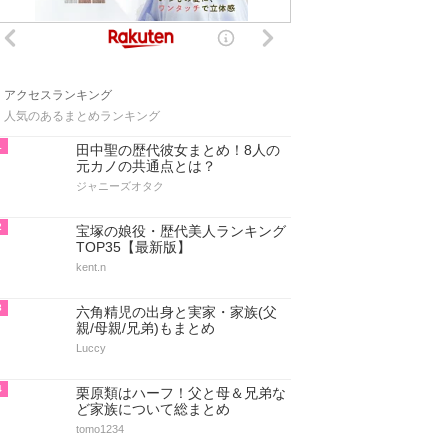
アクセスランキング
人気のあるまとめランキング
1
田中聖の歴代彼女まとめ！8人の
元カノの共通点とは？
ジャニーズオタク
2
宝塚の娘役・歴代美人ランキング
TOP35【最新版】
kent.n
3
六角精児の出身と実家・家族(父
親/母親/兄弟)もまとめ
Luccy
4
栗原類はハーフ！父と母＆兄弟な
ど家族について総まとめ
tomo1234