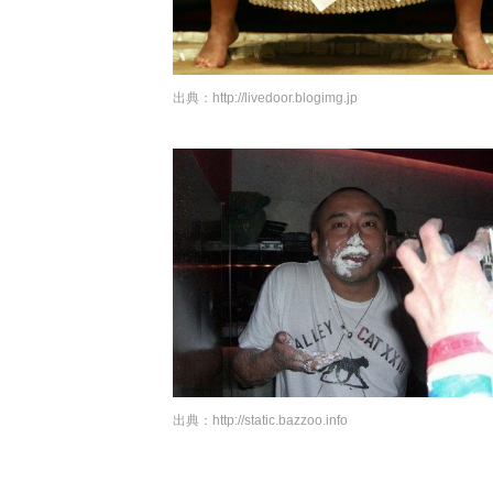
出典：
http://livedoor.blogimg.jp
出典：
http://static.bazzoo.info