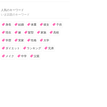
人気のキーワード
いま話題のキーワード
身長
結婚
体重
彼女
子供
現在
嫁
髪型
家族
高校
学歴
実家
性格
大学
ダイエット
ランキング
兄弟
メイク
中学
父親