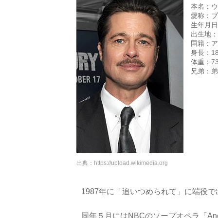
本名：ウ
愛称：ブ
生年月日：
出生地：
国籍：ア
身長：18
体重：73
兄弟：弟
出典：
https://upload.wikimedia.org
1987年に「追いつめられて」に端役
同年５月にはNBCのソープオペラ「Anot