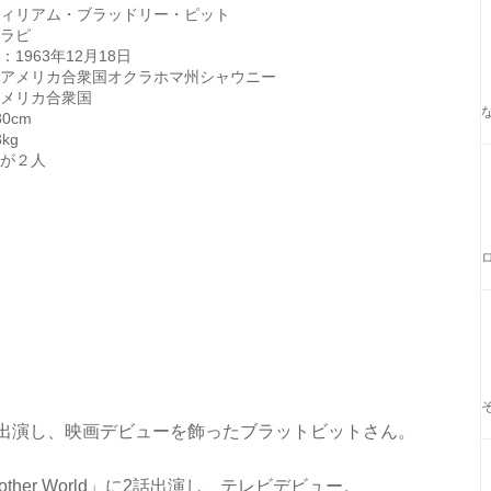
ィリアム・ブラッドリー・ピット
ラピ
1963年12月18日
アメリカ合衆国オクラホマ州シャウニー
メリカ合衆国
0cm
kg
が２人
で出演し、映画デビューを飾ったブラットビットさん。
her World」に2話出演し、テレビデビュー。