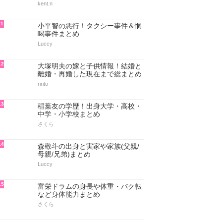
kent.n
11
小平智の悪行！タクシー事件＆恫
喝事件まとめ
Luccy
12
大塚明夫の嫁と子供情報！結婚と
離婚・再婚した現在まで総まとめ
ririto
13
稲葉友の学歴！出身大学・高校・
中学・小学校まとめ
さくら
14
森敬斗の出身と実家や家族(父親/
母親/兄弟)まとめ
Luccy
15
富栄ドラムの身長や体重・バク転
など身体能力まとめ
さくら