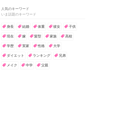
人気のキーワード
いま話題のキーワード
身長
結婚
体重
彼女
子供
現在
嫁
髪型
家族
高校
学歴
実家
性格
大学
ダイエット
ランキング
兄弟
メイク
中学
父親