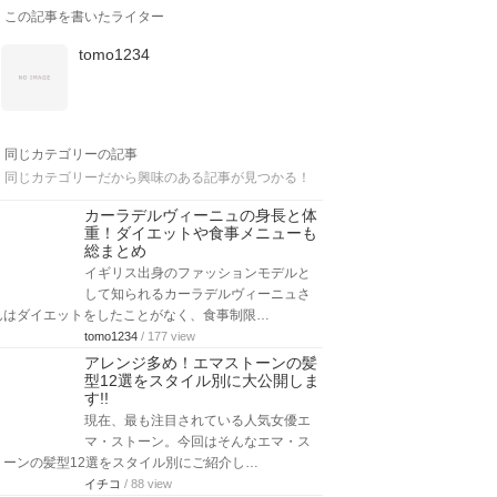
この記事を書いたライター
tomo1234
同じカテゴリーの記事
同じカテゴリーだから興味のある記事が見つかる！
カーラデルヴィーニュの身長と体
重！ダイエットや食事メニューも
総まとめ
イギリス出身のファッションモデルと
して知られるカーラデルヴィーニュさ
んはダイエットをしたことがなく、食事制限…
tomo1234
/ 177 view
アレンジ多め！エマストーンの髪
型12選をスタイル別に大公開しま
す!!
現在、最も注目されている人気女優エ
マ・ストーン。今回はそんなエマ・ス
トーンの髪型12選をスタイル別にご紹介し…
イチコ
/ 88 view