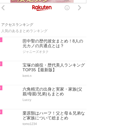
アクセスランキング
人気のあるまとめランキング
1
田中聖の歴代彼女まとめ！8人の
元カノの共通点とは？
ジャニーズオタク
2
宝塚の娘役・歴代美人ランキング
TOP35【最新版】
kent.n
3
六角精児の出身と実家・家族(父
親/母親/兄弟)もまとめ
Luccy
4
栗原類はハーフ！父と母＆兄弟な
ど家族について総まとめ
tomo1234