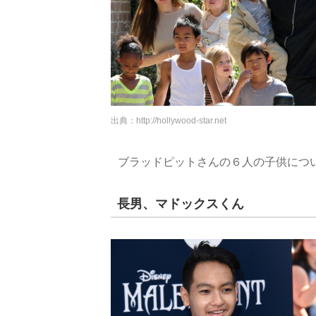
出典：
http://hollywood-star.net
ブラッドピットさんの６人の子供につ
長男、マドックスくん