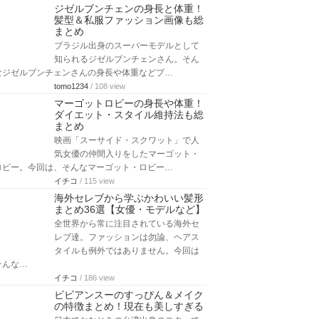
ジゼルブンチェンの身長と体重！
髪型＆私服ファッション画像も総
まとめ
ブラジル出身のスーパーモデルとして
知られるジゼルブンチェンさん。そん
なジゼルブンチェンさんの身長や体重などプ…
tomo1234
/ 108 view
マーゴットロビーの身長や体重！
ダイエット・スタイル維持法も総
まとめ
映画「スーサイド・スクワット」で人
気女優の仲間入りをしたマーゴット・
ロビー。今回は、そんなマーゴット・ロビー…
イチコ
/ 115 view
海外セレブから学ぶかわいい髪形
まとめ36選【女優・モデルなど】
全世界から常に注目されている海外セ
レブ達。ファッションは勿論、ヘアス
タイルも例外ではありません。今回は
そんな…
イチコ
/ 186 view
ビビアンスーのすっぴん＆メイク
の特徴まとめ！現在も美しすぎる