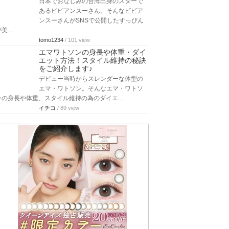
日本でおなじみの台湾出身のスターで
あるビビアンスーさん。そんなビビア
ンスーさんがSNSで公開したすっぴん
が美…
tomo1234
/ 101 view
エマワトソンの身長や体重・ダイ
エット方法！スタイル維持の秘訣
をご紹介します♪
デビュー当時からスレンダーな体型の
エマ・ワトソン。そんなエマ・ワトソ
ンの身長や体重、スタイル維持の為のダイエ…
イチコ
/ 89 view