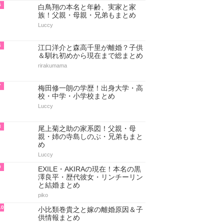
5
白鳥翔の本名と年齢、実家と家
族！父親・母親・兄弟もまとめ
Luccy
6
江口洋介と森高千里が離婚？子供
＆馴れ初めから現在まで総まとめ
rirakumama
7
梅田修一朗の学歴！出身大学・高
校・中学・小学校まとめ
Luccy
8
尾上菊之助の家系図！父親・母
親・姉の寺島しのぶ・兄弟もまと
め
Luccy
9
EXILE・AKIRAの現在！本名の黒
澤良平・歴代彼女・リンチーリン
と結婚まとめ
piko
10
小比類巻貴之と嫁の離婚原因＆子
供情報まとめ