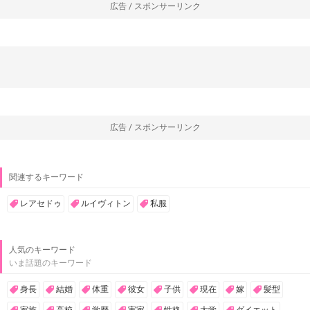
広告 / スポンサーリンク
広告 / スポンサーリンク
関連するキーワード
レアセドゥ
ルイヴィトン
私服
人気のキーワード
いま話題のキーワード
身長
結婚
体重
彼女
子供
現在
嫁
髪型
家族
高校
学歴
実家
性格
大学
ダイエット