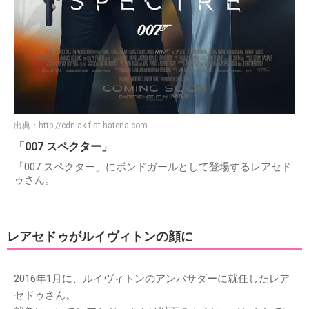
出典：
http://cdn-ak.f.st-hatena.com
「007 スペクター」
「007 スペクター」にボンドガールとして登場するレアセド
ゥさん。
レアセドゥがルイヴィトンの顔に
2016年1月に、ルイヴィトンのアンバサダーに就任したレア
セドゥさん。