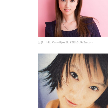
出典：
http://xn--t8jwa3kr22l8k6b9v2a.com