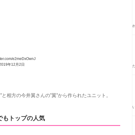
itter.com/e2meDxOwnJ
2019年12月2日
”と相方の今井翼さんの”翼”から作られたユニット。
でもトップの人気