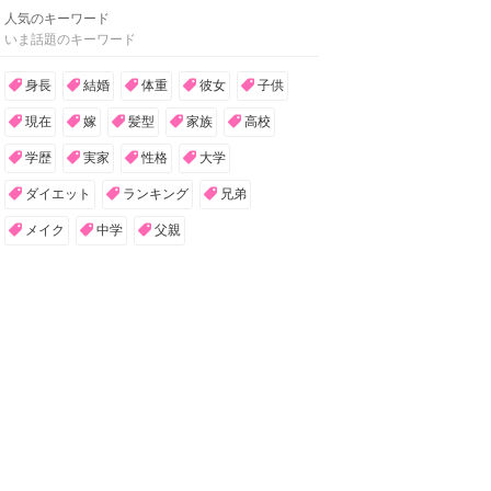
13
稲葉友の学歴！出身大学・高校・
中学・小学校まとめ
さくら
14
森敬斗の出身と実家や家族(父親/
母親/兄弟)まとめ
Luccy
15
富栄ドラムの身長や体重・バク転
など身体能力まとめ
さくら
人気のキーワード
いま話題のキーワード
身長
結婚
体重
彼女
子供
現在
嫁
髪型
家族
高校
学歴
実家
性格
大学
ダイエット
ランキング
兄弟