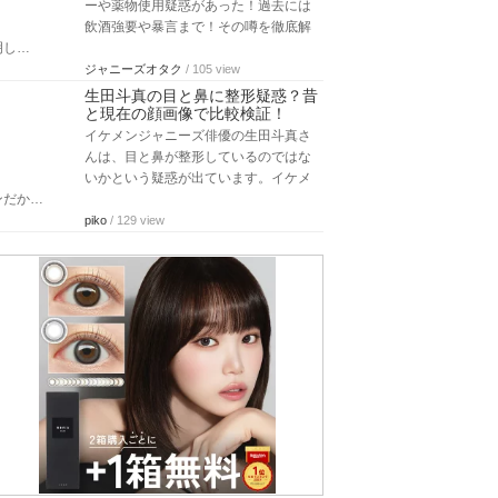
ーや薬物使用疑惑があった！過去には
飲酒強要や暴言まで！その噂を徹底解
明し…
ジャニーズオタク
/ 105 view
生田斗真の目と鼻に整形疑惑？昔
と現在の顔画像で比較検証！
イケメンジャニーズ俳優の生田斗真さ
んは、目と鼻が整形しているのではな
いかという疑惑が出ています。イケメ
ンだか…
piko
/ 129 view