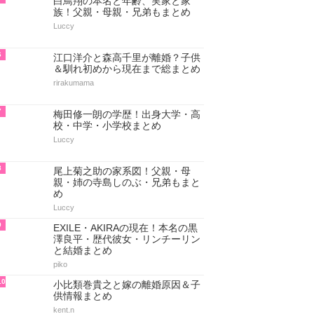
2
宝塚の娘役・歴代美人ランキング
TOP35【最新版】
kent.n
3
六角精児の出身と実家・家族(父
親/母親/兄弟)もまとめ
Luccy
4
栗原類はハーフ！父と母＆兄弟な
ど家族について総まとめ
tomo1234
5
白鳥翔の本名と年齢、実家と家
族！父親・母親・兄弟もまとめ
Luccy
6
江口洋介と森高千里が離婚？子供
＆馴れ初めから現在まで総まとめ
rirakumama
7
梅田修一朗の学歴！出身大学・高
校・中学・小学校まとめ