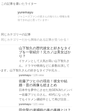
この記事を書いたライター
yuremayu
ジャニーズファンの皆さんの知りたい情報を発
信できればと思っています♪
同じカテゴリーの記事
同じカテゴリーだから興味のある記事が見つかる！
山下智久の歴代彼女と好きなタイ
プを一挙紹介！元カノは美女ばか
り？
イケメンとして人気が高い山下智久さ
ん。ドラマや映画などに多数出演して
います。山下智久さんの好きなタイプや元カ…
yuremayu
/ 126 view
佐藤アツヒロの現在！彼女や結
婚・昔の画像も総まとめ
日本中を夢中にさせた光GENJIのメンバ
ー佐藤アツヒロさん。40代になった今
でもイケメン継続中として再び注目…
yuremayu
/ 121 view
田中聖の逮捕時の車の車種とは？