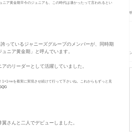
ュニア黄金期🐰今のジュニアも、この時代は凄かったって言われるとい
を誇っているジャニーズグループのメンバーが、同時期
ジュニア黄金期」と呼んでいます。
ニアのリーダーとして活躍していました。
！1+1=∞を着実に実現させ続けて行って下さいね。これからもずっと見
FGQG
井翼さんと二人でデビューしました。