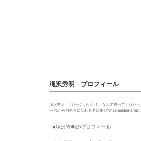
滝沢秀明 プロフィール
滝沢秀明 「かっこいい！！」なんて思ってくれたら
— 今から前向きになれる名言集 (@maemukininarou)
■滝沢秀明のプロフィール