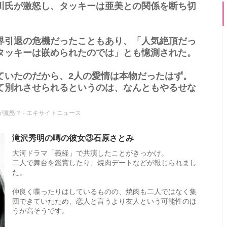
川氏が激怒し、タッキーは亜美との関係を断ち切
界引退の危機だったこともあり、「人気絶頂だっ
タッキーは嵌められたのでは」とも憶測された。
ていたのだから、2人の愛情は本物だったはず。
て別れさせられるというのは、なんともやるせな
激怒？ - エキサイトニュース
滝沢秀明の噂の彼女③石原さとみ
大河ドラマ「義経」で共演したことがきっかけ。
二人で舞台を鑑賞したり、焼肉デートなどが報じられまし
た。
仲良く喋ったりはしているものの、焼肉も二人ではなく集
団できていたため、恋人と言うより友人という可能性のほ
うが高そうです。