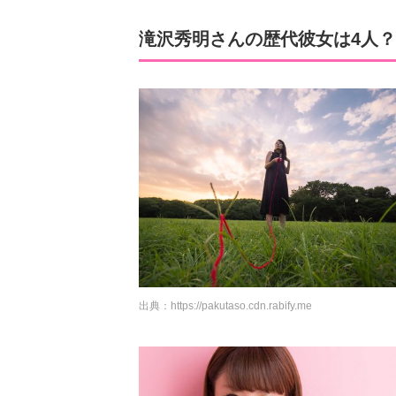
滝沢秀明さんの歴代彼女は4人？
出典：
https://pakutaso.cdn.rabify.me