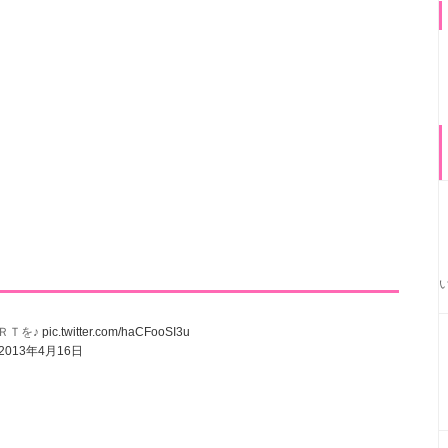
ＲＴを♪
pic.twitter.com/haCFooSI3u
2013年4月16日