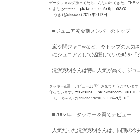
データフォルダ漁ってたらこんなの出てきた。THEジ
いよなあ〜〜‥！
pic.twitter.com/er9pLn6SY0
— うき (@ukisixxx)
2017年2月2日
■ジュニア黄金期メンバーのトップ
嵐や関ジャニ∞など、今トップの人気
にジュニアとして活躍していた時を「
滝沢秀明さんは特に人気が高く、ジュ
タッキー&翼 デビュー11周年おめでとうございます
守っています。
#takitsuba11
pic.twitter.com/FK8TU8
— しーちゃん (@shiichandesu)
2013年9月10日
■2002年 タッキー＆翼でデビュー
人気だった滝沢秀明さんは、同期の今