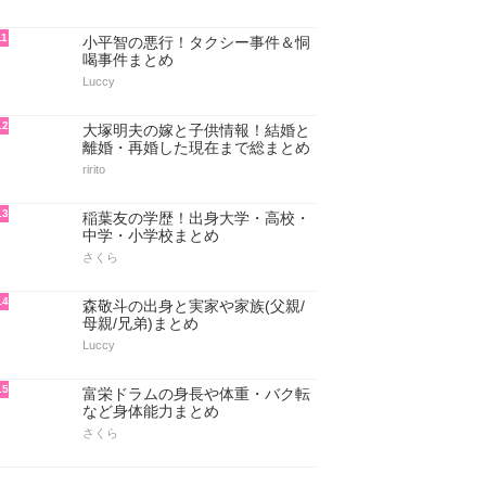
Luccy
8
尾上菊之助の家系図！父親・母
親・姉の寺島しのぶ・兄弟もまと
め
Luccy
9
EXILE・AKIRAの現在！本名の黒
澤良平・歴代彼女・リンチーリン
と結婚まとめ
piko
10
小比類巻貴之と嫁の離婚原因＆子
供情報まとめ
kent.n
11
小平智の悪行！タクシー事件＆恫
喝事件まとめ
Luccy
12
大塚明夫の嫁と子供情報！結婚と
離婚・再婚した現在まで総まとめ
ririto