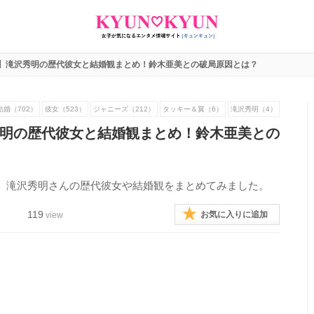
】滝沢秀明の歴代彼女と結婚観まとめ！鈴木亜美との破局原因とは？
結婚（702）
彼女（523）
ジャニーズ（212）
タッキー＆翼（6）
滝沢秀明（4）
明の歴代彼女と結婚観まとめ！鈴木亜美との
。滝沢秀明さんの歴代彼女や結婚観をまとめてみました。
119
お気に入りに追加
view