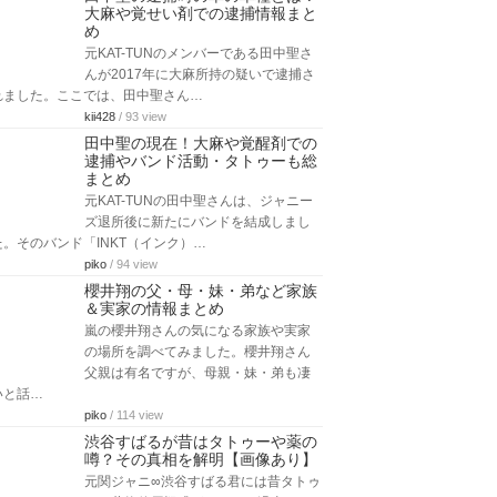
大麻や覚せい剤での逮捕情報まと
め
元KAT-TUNのメンバーである田中聖さ
んが2017年に大麻所持の疑いで逮捕さ
れました。ここでは、田中聖さん…
kii428
/ 93 view
田中聖の現在！大麻や覚醒剤での
逮捕やバンド活動・タトゥーも総
まとめ
元KAT-TUNの田中聖さんは、ジャニー
ズ退所後に新たにバンドを結成しまし
た。そのバンド「INKT（インク）…
piko
/ 94 view
櫻井翔の父・母・妹・弟など家族
＆実家の情報まとめ
嵐の櫻井翔さんの気になる家族や実家
の場所を調べてみました。櫻井翔さん
父親は有名ですが、母親・妹・弟も凄
いと話…
piko
/ 114 view
渋谷すばるが昔はタトゥーや薬の
噂？その真相を解明【画像あり】
元関ジャニ∞渋谷すばる君には昔タトゥ