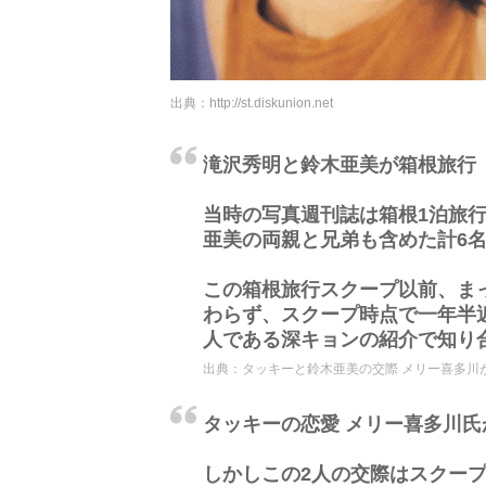
出典：
http://st.diskunion.net
滝沢秀明と鈴木亜美が箱根旅行
当時の写真週刊誌は箱根1泊旅
亜美の両親と兄弟も含めた計6
この箱根旅行スクープ以前、ま
わらず、スクープ時点で一年半
人である深キョンの紹介で知り
出典：
タッキーと鈴木亜美の交際 メリー喜多川が
タッキーの恋愛 メリー喜多川氏
しかしこの2人の交際はスクープ