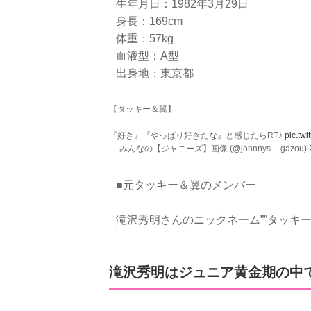
生年月日：1982年3月29日
身長：169cm
体重：57kg
血液型：A型
出身地：東京都
【タッキー＆翼】
『好き』『やっぱり好きだな』と感じたらRT♪
pic.tw
— みんなの【ジャニーズ】画像 (@johnnys__gazou)
■元タッキー＆翼のメンバー
滝沢秀明さんのニックネーム””タッキー
滝沢秀明はジュニア黄金期の中