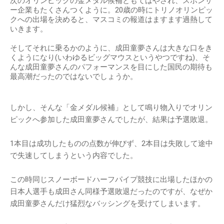
次のオリンピックの金メダル候補ともてはやされ、スポンサ
ー企業もたくさんつくように。20歳の時にトリノオリンピッ
クへの出場を決めると、マスコミの報道はますます過熱して
いきます。
そしてそれに乗るかのように、成田童夢さんは大きな口をき
くようになり(いわゆるビッグマウスというやつですね)、そ
んな成田童夢さんのパフォーマンスを目にした国民の期待も
最高潮だったのではないでしょうか。
しかし、そんな「金メダル候補」として鳴り物入りでオリン
ピックへ参加した成田童夢さんでしたが、結果は予選敗退。
1本目は成功したものの点数が伸びず、2本目は失敗して途中
で失速してしまうという内容でした。
この時同じスノーボードハーフパイプ競技に出場したほかの
日本人選手も成田さん同様予選敗退だったのですが、なぜか
成田童夢さんだけ猛烈なバッシングを受けてしまいます。