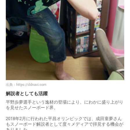
出典：
https://ddnavi.com
解説者としても活躍
平野歩夢選手という逸材の登場により、にわかに盛り上がり
を見せたスノーボード界。
2018年2月に行われた平昌オリンピックでは、成田童夢さん
もスノーボード解説者として度々メディアで拝見する機会が
ありました。