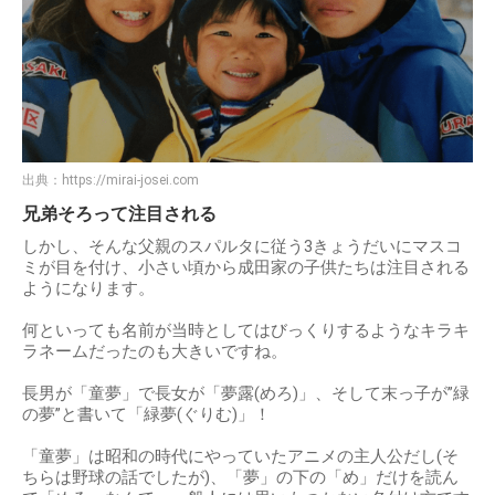
出典：
https://mirai-josei.com
兄弟そろって注目される
しかし、そんな父親のスパルタに従う3きょうだいにマスコ
ミが目を付け、小さい頃から成田家の子供たちは注目される
ようになります。
何といっても名前が当時としてはびっくりするようなキラキ
ラネームだったのも大きいですね。
長男が「童夢」で長女が「夢露(めろ)」、そして末っ子が”緑
の夢”と書いて「緑夢(ぐりむ)」！
「童夢」は昭和の時代にやっていたアニメの主人公だし(そ
ちらは野球の話でしたが)、「夢」の下の「め」だけを読ん