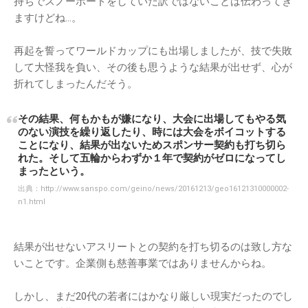
持ちでスノーボードをしていた訳ではないことは伝わってき
ますけどね…。
再起を誓ってワールドカップにも出場しましたが、技で失敗
して大怪我を負い、その後も思うような結果が出せず、心が
折れてしまったんだそう。
その結果、何もかもが嫌になり、大会に出場してもやる気
のない演技を繰り返したり、時には大会をボイコットする
ことになり、結果が出ないためスポンサー契約も打ち切ら
れた。そして五輪からわずか１年で契約がゼロになってし
まったという。
出典：
http://www.sanspo.com/geino/news/20161213/geo16121310000002-
n1.html
結果が出せないアスリートとの契約を打ち切るのは致し方な
いことです。企業側も慈善事業ではありませんからね。
しかし、まだ20代の若者にはかなり厳しい現実だったのでし