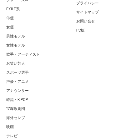
ジャニーズJr.
プライバシー
EXILE系
サイトマップ
俳優
お問い合せ
女優
PC版
男性モデル
女性モデル
歌手・アーティスト
お笑い芸人
スポーツ選手
声優・アニメ
アナウンサー
韓流・K-POP
宝塚歌劇団
海外セレブ
映画
テレビ