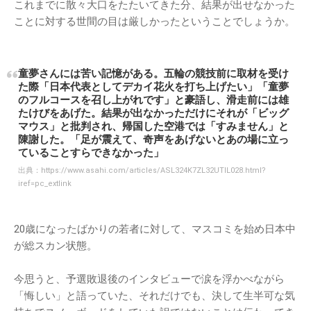
これまでに散々大口をたたいてきた分、結果が出せなかった
ことに対する世間の目は厳しかったということでしょうか。
童夢さんには苦い記憶がある。五輪の競技前に取材を受け
た際「日本代表としてデカイ花火を打ち上げたい」「童夢
のフルコースを召し上がれです」と豪語し、滑走前には雄
たけびをあげた。結果が出なかっただけにそれが「ビッグ
マウス」と批判され、帰国した空港では「すみません」と
陳謝した。「足が震えて、奇声をあげないとあの場に立っ
ていることすらできなかった」
出典：
https://www.asahi.com/articles/ASL324K7ZL32UTIL028.html?
iref=pc_extlink
20歳になったばかりの若者に対して、マスコミを始め日本中
が総スカン状態。
今思うと、予選敗退後のインタビューで涙を浮かべながら
「悔しい」と語っていた、それだけでも、決して生半可な気