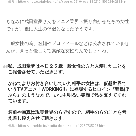
出典：
https://news.biglobe.ne.jp/sports/0210/sgk_180210_8992546233.html
ちなみに成田童夢さんをアニメ業界へ振り向かせたその女性
ですが、後に人生の伴侶となったそうです。
一般女性の為、お顔やプロフィールなどは公表されていませ
んが、きっと優しくて素敵な女性なんでしょうね。
私、成田童夢は本日２５歳一般女性の方と入籍したことを
ご報告させていただきます。
かねてよりお付き合いしていた相手の女性は、仮想世界で
いうTVアニメ「WORKING!!」に登場するヒロイン『種島ぽ
ぷら』のような方で、いつも明るい笑顔で私を支えてくれ
ています。
名前や写真は現実世界の方ですので、相手の方のことを考
え差し控えさせて頂きます。
出典：
https://ameblo.jp/narita-dome/entry-12082735723.html