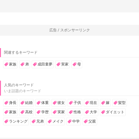
広告 / スポンサーリンク
関連するキーワード
家族
弟
成田童夢
実家
母
人気のキーワード
いま話題のキーワード
身長
結婚
体重
彼女
子供
現在
嫁
髪型
家族
高校
学歴
実家
性格
大学
ダイエット
ランキング
兄弟
メイク
中学
父親