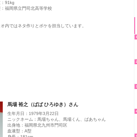
：91kg
歴：福岡県立門司北高等学校
リオ内ではネタ作りとボケを担当しています。
馬場 裕之（ばば ひろゆき）さん
生年月日：1979年3月22日
ニックネーム：馬場ちゃん、馬場くん、ばあちゃん
出身地：福岡県北九州市門司区
血液型：A型
身長：181cm