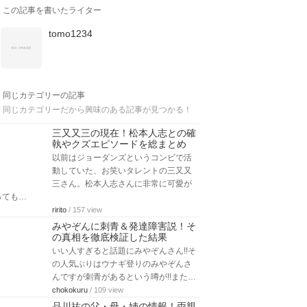
この記事を書いたライター
tomo1234
同じカテゴリーの記事
同じカテゴリーだから興味のある記事が見つかる！
三又又三の現在！松本人志との確
執やクズエピソードを総まとめ
以前はジョーダンズというコンビで活
動していた、お笑いタレントの三又又
三さん。松本人志さんに非常に可愛が
っても…
ririto
/ 157 view
みやぞんに刺青＆発達障害説！そ
の真相を徹底検証した結果
いい人すぎると話題にみやぞんさん!!そ
の人気ぶりはウナギ登りのみやぞんさ
んですが刺青があるという噂が!!また…
chokokuru
/ 109 view
品川祐の父・母・姉の情報！両親