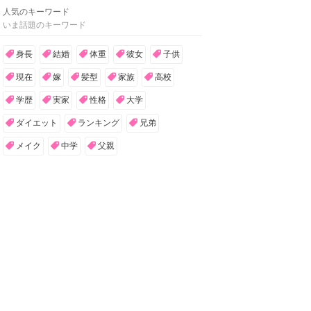
人気のキーワード
いま話題のキーワード
身長
結婚
体重
彼女
子供
現在
嫁
髪型
家族
高校
学歴
実家
性格
大学
ダイエット
ランキング
兄弟
メイク
中学
父親