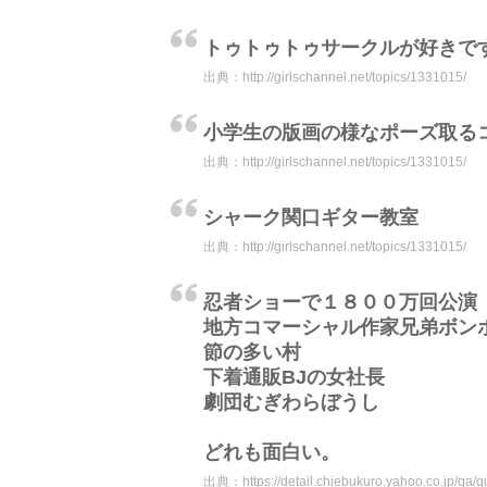
トゥトゥトゥサークルが好きで
出典：
http://girlschannel.net/topics/1331015/
小学生の版画の様なポーズ取る
出典：
http://girlschannel.net/topics/1331015/
シャーク関口ギター教室
出典：
http://girlschannel.net/topics/1331015/
忍者ショーで１８００万回公演
地方コマーシャル作家兄弟ボン
節の多い村
下着通販BJの女社長
劇団むぎわらぼうし
どれも面白い。
出典：
https://detail.chiebukuro.yahoo.co.jp/qa