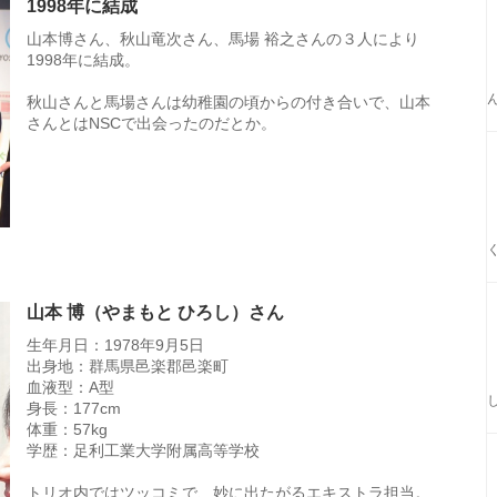
1998年に結成
山本博さん、秋山竜次さん、馬場 裕之さんの３人により
1998年に結成。
秋山さんと馬場さんは幼稚園の頃からの付き合いで、山本
さんとはNSCで出会ったのだとか。
山本 博（やまもと ひろし）さん
生年月日：1978年9月5日
出身地：群馬県邑楽郡邑楽町
血液型：A型
身長：177cm
体重：57kg
学歴：足利工業大学附属高等学校
トリオ内ではツッコミで、妙に出たがるエキストラ担当。