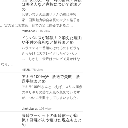
は著名人など家族について総まと
め
お笑い芸人の品川祐さんの母は美容
家・国際魅力学会会長のマダム路子さ
ん、実の父は実業家、育ての父は俳優であるこ…
tomo1234
/ 115 view
インパルスが解散！？消えた理由
や不仲の真相など情報まとめ
バラエティー番組のはねるのトビラを
きっかけに大ブレイクしたインパル
ス。しかし、最近はテレビで見かけな
くなり、…
kii428
/ 78 view
アキラ100%が生放送で失敗！放
送事故まとめ
アキラ100%さんといえば、スリル満点
のギリギリの芸で人気を集めています
が、ついに失敗をしてしまいました。
し…
chokokuru
/ 106 view
藤崎マーケットの田崎佑一が病
気！腎臓がんや痩せた現在もまと
め