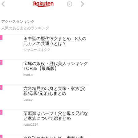
アクセスランキング
人気のあるまとめランキング
1
田中聖の歴代彼女まとめ！8人の
元カノの共通点とは？
ジャニーズオタク
2
宝塚の娘役・歴代美人ランキング
TOP35【最新版】
kent.n
3
六角精児の出身と実家・家族(父
親/母親/兄弟)もまとめ
Luccy
4
栗原類はハーフ！父と母＆兄弟な
ど家族について総まとめ
tomo1234
5