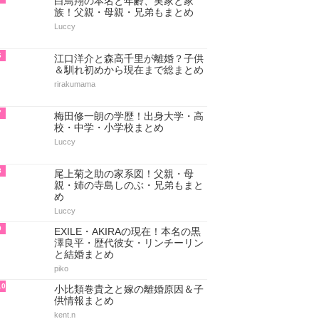
白鳥翔の本名と年齢、実家と家
族！父親・母親・兄弟もまとめ
Luccy
6
江口洋介と森高千里が離婚？子供
＆馴れ初めから現在まで総まとめ
rirakumama
7
梅田修一朗の学歴！出身大学・高
校・中学・小学校まとめ
Luccy
8
尾上菊之助の家系図！父親・母
親・姉の寺島しのぶ・兄弟もまと
め
Luccy
9
EXILE・AKIRAの現在！本名の黒
澤良平・歴代彼女・リンチーリン
と結婚まとめ
piko
10
小比類巻貴之と嫁の離婚原因＆子
供情報まとめ
kent.n