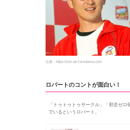
出典：
https://cdn-ak.f.st-hatena.com
ロバートのコントが面白い！
「トゥトゥトゥサークル」「邪念ゼロ
でいるというロバート。