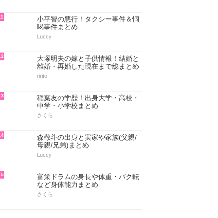
11
小平智の悪行！タクシー事件＆恫
喝事件まとめ
Luccy
12
大塚明夫の嫁と子供情報！結婚と
離婚・再婚した現在まで総まとめ
ririto
13
稲葉友の学歴！出身大学・高校・
中学・小学校まとめ
さくら
14
森敬斗の出身と実家や家族(父親/
母親/兄弟)まとめ
Luccy
15
富栄ドラムの身長や体重・バク転
など身体能力まとめ
さくら