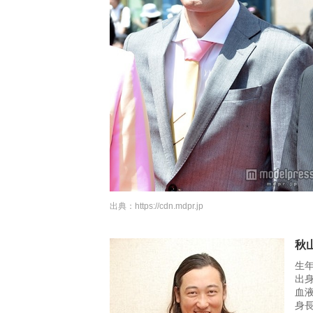
出典：
https://cdn.mdpr.jp
秋
生年
出
血
身長