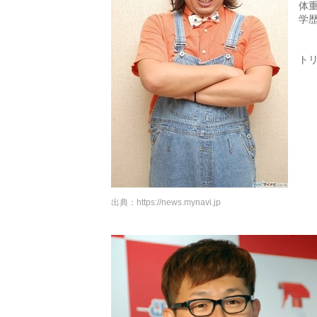
体重
学
ト
出典：
https://news.mynavi.jp