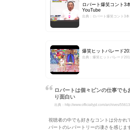
ロバート爆笑コント3本
YouTube
出典：ロバート爆笑コント3本 
爆笑ヒットパレード2018 
出典：爆笑ヒットパレード2018 ロ
ロバートは個々ピンの仕事でも
り面白い
出典：
http://www.officiallyjd.com/archives/55613
視聴者の中でも好きなコントは分かれ
バートのレパートリーの凄さを感じま