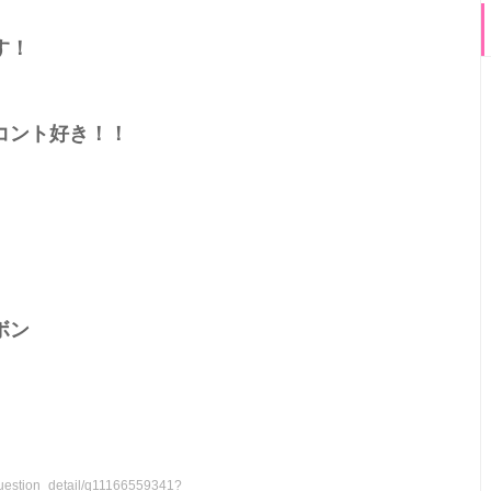
す！
コント好き！！
ボン
/question_detail/q11166559341?