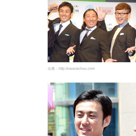
出典：
http://owaraichuu.com