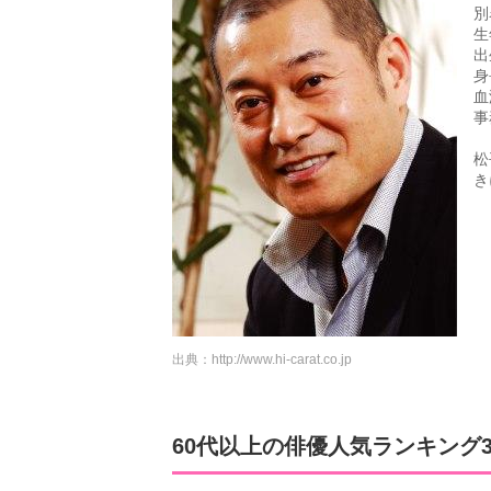
別
生
出
身
血
事
松
き
出典：
http://www.hi-carat.co.jp
60代以上の俳優人気ランキング