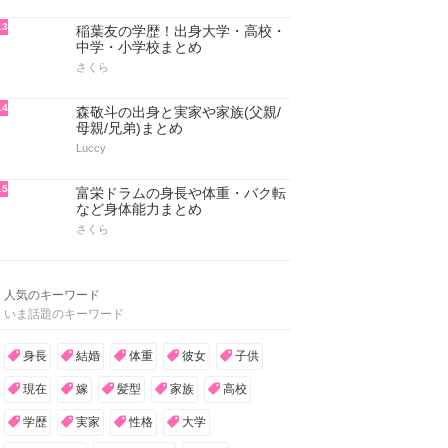
13
稲葉友の学歴！出身大学・高校・
中学・小学校まとめ
さくら
14
森敬斗の出身と実家や家族(父親/
母親/兄弟)まとめ
Luccy
15
富栄ドラムの身長や体重・バク転
など身体能力まとめ
さくら
人気のキーワード
いま話題のキーワード
身長
結婚
体重
彼女
子供
現在
嫁
髪型
家族
高校
学歴
実家
性格
大学