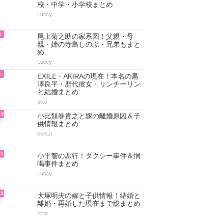
校・中学・小学校まとめ
Luccy
8
尾上菊之助の家系図！父親・母
親・姉の寺島しのぶ・兄弟もまと
め
Luccy
9
EXILE・AKIRAの現在！本名の黒
澤良平・歴代彼女・リンチーリン
と結婚まとめ
piko
10
小比類巻貴之と嫁の離婚原因＆子
供情報まとめ
kent.n
11
小平智の悪行！タクシー事件＆恫
喝事件まとめ
Luccy
12
大塚明夫の嫁と子供情報！結婚と
離婚・再婚した現在まで総まとめ
ririto