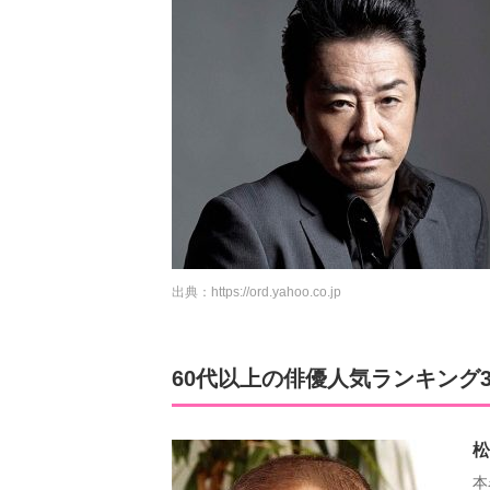
出典：
https://ord.yahoo.co.jp
60代以上の俳優人気ランキング
松
本