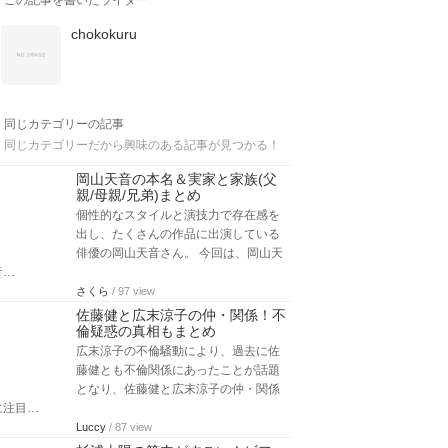
この記事を書いたライター
chokokuru
同じカテゴリーの記事
同じカテゴリーだから興味のある記事が見つかる！
岡山天音の本名＆実家と家族(父
親/母親/兄弟)まとめ
個性的なスタイルと演技力で存在感を
出し、たくさんの作品に出演している
俳優の岡山天音さん。 今回は、岡山天
音…
さくら
/ 97 view
佐藤健と広末涼子の仲・関係！不
倫疑惑の真相もまとめ
広末涼子の不倫騒動により、過去に佐
藤健とも不倫関係にあったことが話題
となり、佐藤健と広末涼子の仲・関係
に注目…
Luccy
/ 87 view