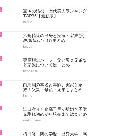
2
宝塚の娘役・歴代美人ランキング
TOP35【最新版】
kent.n
3
六角精児の出身と実家・家族(父
親/母親/兄弟)もまとめ
Luccy
4
栗原類はハーフ！父と母＆兄弟な
ど家族について総まとめ
tomo1234
5
白鳥翔の本名と年齢、実家と家
族！父親・母親・兄弟もまとめ
Luccy
6
江口洋介と森高千里が離婚？子供
＆馴れ初めから現在まで総まとめ
rirakumama
7
梅田修一朗の学歴！出身大学・高