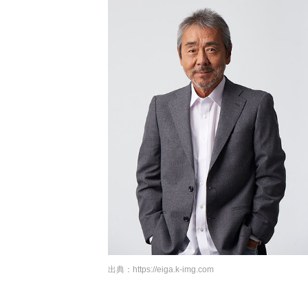
出典：
https://eiga.k-img.com