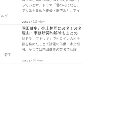
っています。ドラマ「君の花になる」
で人気を集めた俳優・綱啓永と、アイ
ドルグ…
Luccy
/ 111 view
岡田健史が水上恒司に改名！改名
理由・事務所契約解除もまとめ
朝ドラ「ブギウギ」でヒロインの相手
役を務めたことで話題の俳優・水上恒
司。かつては岡田健史の芸名で活躍
し、若手…
Luccy
/ 83 view