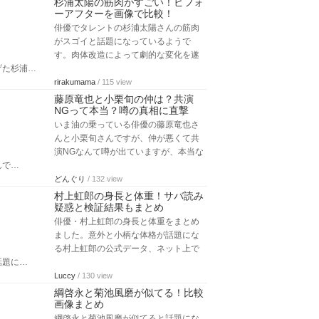
杉浦太陽の筋肉がすごい！ビフォ
ーアフターを画像で比較！
俳優でタレントの杉浦太陽さんの筋肉
がスゴイと話題になっているようで
す。肉体改造によって劇的な変化を遂
げた杉浦…
rirakumama
/ 115 view
藤原竜也と小栗旬の仲は？共演
NGって本当？噂の真相に直撃
いま油の乗っている俳優の藤原竜也さ
んと小栗旬さんですが、仲が悪くて共
演NGなんて噂が出ていますが、本当な
んで…
どんぐり
/ 132 view
村上虹郎の身長と体重！サバ読み
疑惑と検証結果もまとめ
俳優・村上虹郎の身長と体重をまとめ
ました。意外と小柄な体格が話題にな
る村上虹郎の公式データ、ネット上で
話題に…
Luccy
/ 130 view
綱啓永と菊池風磨が似てる！比較
画像まとめ
綱啓永と菊池風磨が似てると話題にな